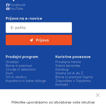
Facebook
YouTube
Prijava na e-novice
Prijava
Prodajni program
Koristne povezave
Gradnja
Prodajna mesta
Barve in premazi
Saloni keramike
Orodje in železnina
Katalogi
Dom
Streha od A do Ž
Vrt in okolica
Barve in premazi Sigma
Kopalnica in talne obloge
Zaposlitev v Topdomu
Kontakt
Storitve
Izris kopalnic
Piškotke uporabljamo za izboljšanje vaše izkušnje
Mešalnice barv