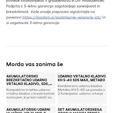
potrebe strokovnjakov v gradbeništvu in DIY navdušencev.
Podprta s 3-letno garancijo zagotavljajo zanesljivost in
brezskrbnost.
Vaše orodje preprosto registrirajte na
povezavi
https://topdom.si/podaljsanje-garancije-jcb/
in
si zagotovite 3-letno garancijo.
Morda vas zanima še
AKUMULATORSKO
UDARNO VRTALNO KLADIVO
BREZKRTAČNO UDARNO
KH 5-40 SDS MAX, METABO
VRTALNO KLADIVO, SDS,
Kombinirano udarno kladivo
JCB 21-18BLRH
Kompaktno in lahko udarno
Metabo KH 5-40 se ponaša z
vrtalno kladivo z brezkrtačnim
2 funkcijama: udarno vrtanje in
motorjem, ki je kot nalašč za
dletanje.Prednosti:Metabo S-
vrtanje v tesnih prostorih in
automatic mehanska
za vrtalna opravila nad glavo.
varnostna sklopka, ki prepreči
Krasi ga nizka stopnja vibracij
okvare ob blokadi
AKUMULATORSKI UDARNI
SET AKUMULATORSKEGA
(le 4,0 m/s2), zato je idealno
priboraTlačno lito,