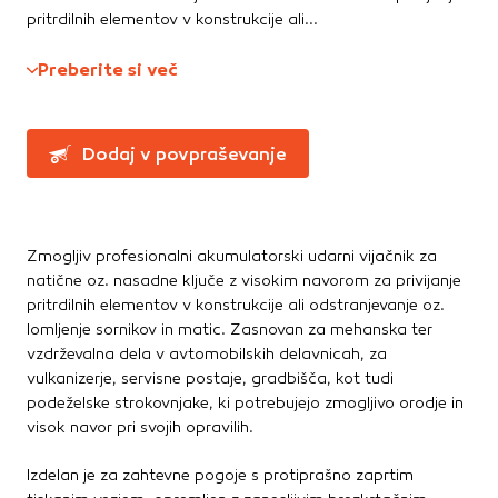
Te piškotke nastavijo naši oglaševalski partnerji.
pritrdilnih elementov v konstrukcije ali...
Ročne žage, sekire, noži
Partnerska oglaševalska podjetja jih lahko uporabljajo za
Svinčniki, krede, flumastri
izdelavo profila vaših interesov, ki ga nato uporabijo za
Preberite si več
Zidarsko orodje
prikazovanje ustreznih oglasov na drugih spletnih mestih.
Pri delu uporabljajo edinstveno prepoznavanje vašega
brskalnika in naprave. Če zavrnete uporabo teh piškotkov,
Železnina in pritrdilna tehnika
Dodaj v povpraševanje
ne boste deležni našega ciljnega spletnega oglaševanja.
Konzole in nosilci
Kotniki
Kotno in profilno železo
Potrdi moje izbire
Pritrdilna tehnika
Zmogljiv profesionalni akumulatorski udarni vijačnik za
DOVOLI VSE
natične oz. nasadne ključe z visokim navorom za privijanje
Spojni elementi
pritrdilnih elementov v konstrukcije ali odstranjevanje oz.
Verige, jeklene vrvi
lomljenje sornikov in matic. Zasnovan za mehanska ter
Vijaki
vzdrževalna dela v avtomobilskih delavnicah, za
Žičniki
vulkanizerje, servisne postaje, gradbišča, kot tudi
podeželske strokovnjake, ki potrebujejo zmogljivo orodje in
visok navor pri svojih opravilih.
Izdelan je za zahtevne pogoje s protiprašno zaprtim