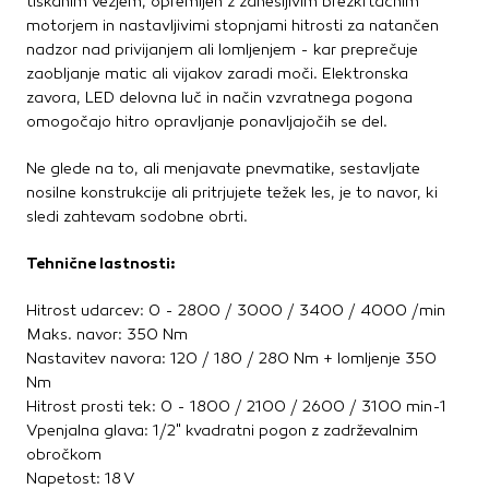
tiskanim vezjem, opremljen z zanesljivim brezkrtačnim
motorjem in nastavljivimi stopnjami hitrosti za natančen
nadzor nad privijanjem ali lomljenjem - kar preprečuje
zaobljanje matic ali vijakov zaradi moči. Elektronska
zavora, LED delovna luč in način vzvratnega pogona
omogočajo hitro opravljanje ponavljajočih se del.
Ne glede na to, ali menjavate pnevmatike, sestavljate
nosilne konstrukcije ali pritrjujete težek les, je to navor, ki
sledi zahtevam sodobne obrti.
Tehnične lastnosti:
Hitrost udarcev: 0 - 2800 / 3000 / 3400 / 4000 /min
Maks. navor: 350 Nm
Nastavitev navora: 120 / 180 / 280 Nm + lomljenje 350
Nm
Hitrost prosti tek: 0 - 1800 / 2100 / 2600 / 3100 min-1
Vpenjalna glava: 1/2" kvadratni pogon z zadrževalnim
obročkom
Napetost: 18 V