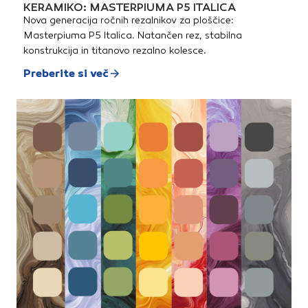
polnilnikom DC18RC)Hitri
KERAMIKO: MASTERPIUMA P5 ITALICA
polnilnik Makita DC18RCHitri
Nova generacija ročnih rezalnikov za ploščice:
polnilnik Makita akumulatorjev
z vgrajenim ventilatorjem za
Masterpiuma P5 Italica. Natančen rez, stabilna
hlajenje. Vhodna napetost
konstrukcija in titanovo rezalno kolesce.
230 V.
Preberite si več