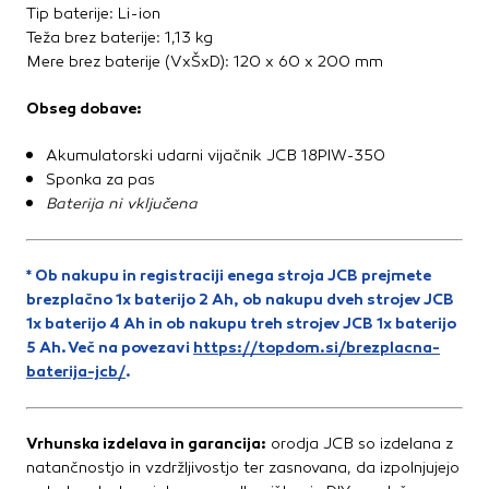
Tip baterije: Li-ion
Teža brez baterije: 1,13 kg
Mere brez baterije (VxŠxD): 120 x 60 x 200 mm
Obseg dobave:
Akumulatorski udarni vijačnik JCB 18PIW-350
Sponka za pas
Baterija ni vključena
* Ob nakupu in registraciji enega stroja JCB prejmete
brezplačno 1x baterijo 2 Ah, ob nakupu dveh strojev JCB
1x baterijo 4 Ah in ob nakupu treh strojev JCB 1x baterijo
5 Ah. Več na povezavi
https://topdom.si/brezplacna-
baterija-jcb/
.
Vrhunska izdelava in garancija:
orodja JCB so izdelana z
natančnostjo in vzdržljivostjo ter zasnovana, da izpolnjujejo