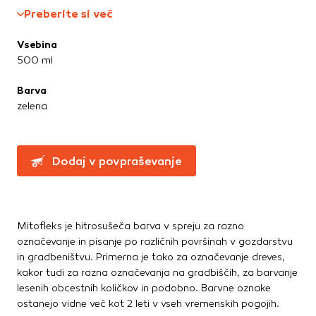
Montažna lepila
Te piškotke nastavijo naši oglaševalski partnerji.
Preberite si več
Montažne pene
Partnerska oglaševalska podjetja jih lahko uporabljajo za
izdelavo profila vaših interesov, ki ga nato uporabijo za
Ostala lepila
Vsebina
prikazovanje ustreznih oglasov na drugih spletnih mestih.
Sidrne mase
500 ml
Pri delu uporabljajo edinstveno prepoznavanje vašega
Tesnilne mase
brskalnika in naprave. Če zavrnete uporabo teh piškotkov,
Barva
ne boste deležni našega ciljnega spletnega oglaševanja.
zelena
Potrdi moje izbire
Dodaj v povpraševanje
DOVOLI VSE
Mitofleks je hitrosušeča barva v spreju za razno
označevanje in pisanje po različnih površinah v gozdarstvu
in gradbeništvu. Primerna je tako za označevanje dreves,
kakor tudi za razna označevanja na gradbiščih, za barvanje
lesenih obcestnih količkov in podobno. Barvne oznake
ostanejo vidne več kot 2 leti v vseh vremenskih pogojih.