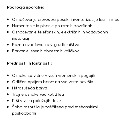
Področja uporabe:
Označevanje dreves za posek, inventarizacijo lesnih mas
Numeriranje in pisanje po raznih površinah
Označevanje telefonskih, električnih in vodovodnih
instalacij
Razna označevanja v gradbeništvu
Barvanje lesenih obcestnih količkov
Prednosti in lastnosti:
Oznake so vidne v vseh vremenskih pogojih
Odličen oprijem barve na vse vrste površin
Hitrosušeča barva
Trajne oznake več kot 2 leti
Prši v vseh položajih doze
Šoba razpršila je zaščitena pred mehanskimi
poškodbami