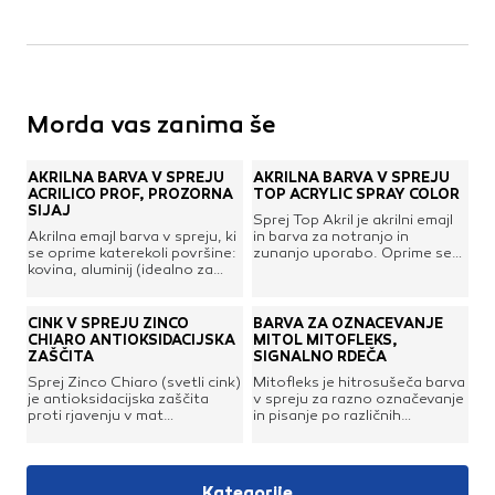
Morda vas zanima še
AKRILNA BARVA V SPREJU
AKRILNA BARVA V SPREJU
ACRILICO PROF, PROZORNA
TOP ACRYLIC SPRAY COLOR
SIJAJ
Sprej Top Akril je akrilni emajl
Akrilna emajl barva v spreju, ki
in barva za notranjo in
se oprime katerekoli površine:
zunanjo uporabo. Oprime se
kovina, aluminij (idealno za
na različne površine, kot so
vgradna okna), les, skoraj vsa
les, kovina, steklo, keramika,
plastika (ABS, PVC, trdi
mavec, lesonit, barvane in
polistiren, metakrilat), opeka
lakirane površine, naravne in
CINK V SPREJU ZINCO
BARVA ZA OZNAČEVANJE
in steklo. Narejena za
plastične materiale (razen
CHIARO ANTIOKSIDACIJSKA
MITOL MITOFLEKS,
zadovoljevanje potreb
moplena). S samočistlnim
ZAŠČITA
SIGNALNO RDEČA
profesionalnih
ventilom. Odstranjuje se ga z
Sprej Zinco Chiaro (svetli cink)
Mitofleks je hitrosušeča barva
uporabnikov.Izjemno hitro
acetonom in/ali nitro
je antioksidacijska zaščita
v spreju za razno označevanje
nanašanje, le 3-5 minut med
razredčilom.Uporaba:
proti rjavenju v mat
in pisanje po različnih
enim in drugim nanosom. Na
površine morajo biti čiste in
prozornem odtenku z visoko
površinah v gozdarstvu in
dotik je suha v manj kot 9
suhe. Dozo je pred in med
pokrivnostjo. Priporoča se za
gradbeništvu. Primerna je
minutah. Lahko se nanese na
uporabo potrebno pretresiti.
sanacijo in obnovo cinkovih
tako za označevanje dreves,
očiščene podlage ali na že
Razpršuje se na razdalji 20 –
prevlek (galvanizacija), zvarov,
kakor tudi za razna
pobarvane podlage. Nudi
30 cm s počasnimi in stalnimi
Kategorije