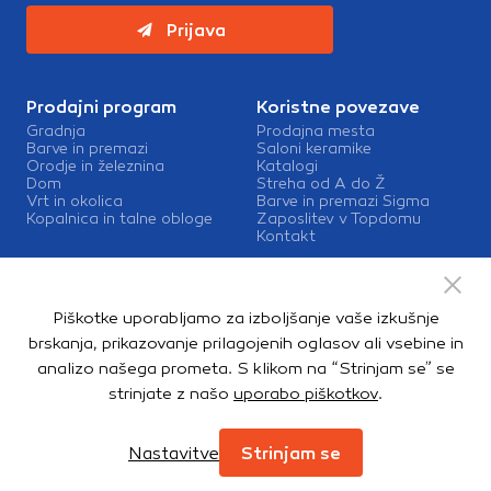
Prijava
Prodajni program
Koristne povezave
Gradnja
Prodajna mesta
Barve in premazi
Saloni keramike
Orodje in železnina
Katalogi
Dom
Streha od A do Ž
Vrt in okolica
Barve in premazi Sigma
Kopalnica in talne obloge
Zaposlitev v Topdomu
Kontakt
Storitve
Izris kopalnic
Piškotke uporabljamo za izboljšanje vaše izkušnje
Mešalnice barv
Dostava
brskanja, prikazovanje prilagojenih oglasov ali vsebine in
analizo našega prometa. S klikom na “Strinjam se” se
strinjate z našo
uporabo piškotkov
.
Copyright © 2026. Topdom d.o.o. Vse pravice pridržane.
Pravno obvestilo
Notranja prijava
Zasebnost in piškotki
Nastavitve
Strinjam se