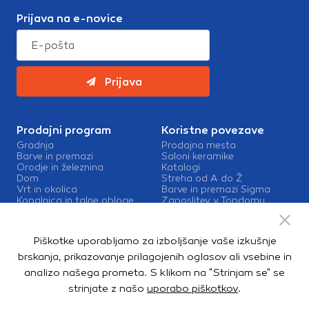
Prijava na e-novice
Prijava
Prodajni program
Koristne povezave
Gradnja
Prodajna mesta
Barve in premazi
Saloni keramike
Orodje in železnina
Katalogi
Dom
Streha od A do Ž
Vrt in okolica
Barve in premazi Sigma
Kopalnica in talne obloge
Zaposlitev v Topdomu
Kontakt
Storitve
Piškotke uporabljamo za izboljšanje vaše izkušnje
Izris kopalnic
brskanja, prikazovanje prilagojenih oglasov ali vsebine in
Mešalnice barv
analizo našega prometa. S klikom na "Strinjam se" se
Dostava
strinjate z našo
uporabo piškotkov
.