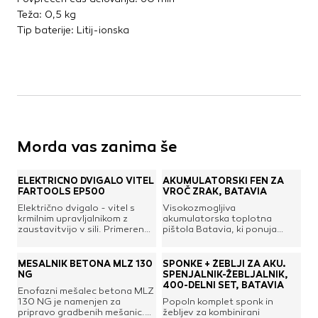
Teža: 0,5 kg
Tip baterije: Litij-ionska
Morda vas zanima še
ELEKTRIČNO DVIGALO VITEL
AKUMULATORSKI FEN ZA
FARTOOLS EP500
VROČ ZRAK, BATAVIA
Električno dvigalo - vitel s
Visokozmogljiva
krmilnim upravljalnikom z
akumulatorska toplotna
zaustavitvijo v sili. Primeren
pištola Batavia, ki ponuja
za dvigovanje vseh vrst
natančen nadzor temperature
tovora in bremen, z možnostjo
in pretoka vročega zraka, zato
uporabe vlečnega kavlja na
je idealna za različne domače
MEŠALNIK BETONA MLZ 130
SPONKE + ŽEBLJI ZA AKU.
škripcu z dvema vrvema za
in profesionalne aplikacije, kot
NG
SPENJALNIK-ŽEBLJALNIK,
podvojitev dvižne sile. Idealen
so odstranjevanje barv,
400-DELNI SET, BATAVIA
Enofazni mešalec betona MLZ
za uporabo v delavnici, garaži
segrevanje, upogibanje in
130 NG je namenjen za
Popoln komplet sponk in
ali celo na gradbenem
oblikovanje plastike, hitro
pripravo gradbenih mešanic.
žebljev za kombinirani
odru.Tehnične lastnosti:Moč:
sušenje barv, lepil in