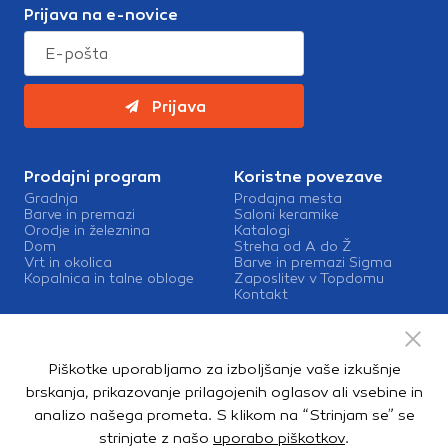
Prijava na e-novice
Prijava
Prodajni program
Koristne povezave
Gradnja
Prodajna mesta
Barve in premazi
Saloni keramike
Orodje in železnina
Katalogi
Dom
Streha od A do Ž
Vrt in okolica
Barve in premazi Sigma
Kopalnica in talne obloge
Zaposlitev v Topdomu
Kontakt
Storitve
Izris kopalnic
Piškotke uporabljamo za izboljšanje vaše izkušnje
Mešalnice barv
Dostava
brskanja, prikazovanje prilagojenih oglasov ali vsebine in
analizo našega prometa. S klikom na “Strinjam se” se
strinjate z našo
uporabo piškotkov
.