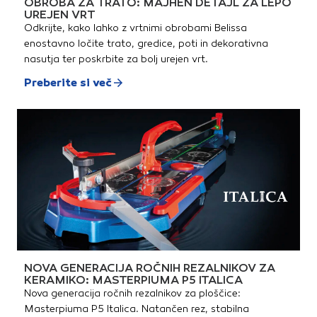
OBROBA ZA TRATO: MAJHEN DETAJL ZA LEPO
koncentracijski nastavek 1x
UREJEN VRT
odbojni nastavek Baterija ni
Odkrijte, kako lahko z vrtnimi obrobami Belissa
vključena
enostavno ločite trato, gredice, poti in dekorativna
nasutja ter poskrbite za bolj urejen vrt.
Preberite si več
NOVA GENERACIJA ROČNIH REZALNIKOV ZA
KERAMIKO: MASTERPIUMA P5 ITALICA
Nova generacija ročnih rezalnikov za ploščice:
Masterpiuma P5 Italica. Natančen rez, stabilna