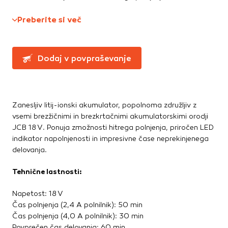
Te piškotke nastavijo naši oglaševalski partnerji.
Ročne žage, sekire, noži
Partnerska oglaševalska podjetja jih lahko uporabljajo za
Preberite si več
Svinčniki, krede, flumastri
izdelavo profila vaših interesov, ki ga nato uporabijo za
Zidarsko orodje
prikazovanje ustreznih oglasov na drugih spletnih mestih.
Pri delu uporabljajo edinstveno prepoznavanje vašega
Dodaj v povpraševanje
brskalnika in naprave. Če zavrnete uporabo teh piškotkov,
Železnina in pritrdilna tehnika
ne boste deležni našega ciljnega spletnega oglaševanja.
Konzole in nosilci
Kotniki
Kotno in profilno železo
Zanesljiv litij-ionski akumulator, popolnoma združljiv z
Potrdi moje izbire
vsemi brezžičnimi in brezkrtačnimi akumulatorskimi orodji
Pritrdilna tehnika
JCB 18 V. Ponuja zmožnosti hitrega polnjenja, priročen LED
DOVOLI VSE
Spojni elementi
indikator napolnjenosti in impresivne čase neprekinjenega
Verige, jeklene vrvi
delovanja.
Vijaki
Žičniki
Tehnične lastnosti:
Napetost: 18 V
Čas polnjenja (2,4 A polnilnik): 50 min
Čas polnjenja (4,0 A polnilnik): 30 min
Povprečen čas delovanja: 60 min