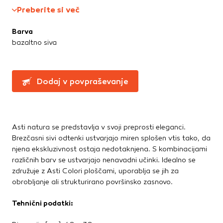
Te piškotke nastavijo naši oglaševalski partnerji.
Preberite si več
Partnerska oglaševalska podjetja jih lahko uporabljajo za
izdelavo profila vaših interesov, ki ga nato uporabijo za
Barva
prikazovanje ustreznih oglasov na drugih spletnih mestih.
bazaltno siva
Pri delu uporabljajo edinstveno prepoznavanje vašega
brskalnika in naprave. Če zavrnete uporabo teh piškotkov,
ne boste deležni našega ciljnega spletnega oglaševanja.
Dodaj v povpraševanje
Potrdi moje izbire
DOVOLI VSE
Asti natura se predstavlja v svoji preprosti eleganci.
Brezčasni sivi odtenki ustvarjajo miren splošen vtis tako, da
njena ekskluzivnost ostaja nedotaknjena. S kombinacijami
različnih barv se ustvarjajo nenavadni učinki. Idealno se
združuje z Asti Colori ploščami, uporablja se jih za
obrobljanje ali strukturirano površinsko zasnovo.
Tehnični podatki: