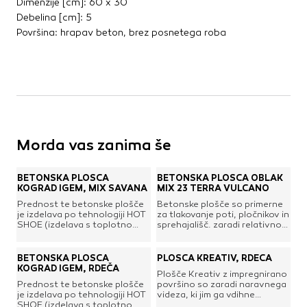
Dimenzije [cm]: 60 x 30
Debelina [cm]: 5
Površina: hrapav beton, brez posnetega roba
Morda vas zanima še
BETONSKA PLOŠČA
BETONSKA PLOŠČA OBLAK
KOGRAD IGEM, MIX SAVANA
MIX 23 TERRA VULCANO
Prednost te betonske plošče
Betonske plošče so primerne
je izdelava po tehnologiji HOT
za tlakovanje poti, pločnikov in
SHOE (izdelava s toplotno
sprehajališč. zaradi relativno
obdelavo; ogrevana glava –
majhne teže so primerne tudi
“čevelj” kalupa do 70°C), ki
za oblaganje teras in
prinaša:višjo
balkonov. Odporne so na mraz
BETONSKA PLOŠČA
PLOŠČA KREATIV, RDEČA
kakovost,povečano
ob prisotnosti soli saj so že v
KOGRAD IGEM, RDEČA
Plošče Kreativ z impregnirano
obstojnost in intenzivnost
samem procesu tehnologije
Prednost te betonske plošče
površino so zaradi naravnega
barv,zaradi enotnejše
globinsko impregnirane, kar
je izdelava po tehnologiji HOT
videza, ki jim ga vdihne
strukture je zgornja površina
pomeni, da se lažje čistijo in
SHOE (izdelava s toplotno
peskanje, vsestransko