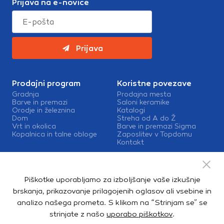
Prijava na e-novice
Prijava
Prodajni program
Koristne povezave
Gradnja
Prodajna mesta
Barve in premazi
Saloni keramike
Orodje in železnina
Katalogi
Dom
Streha od A do Ž
Vrt in okolica
Barve in premazi Sigma
Kopalnica in talne obloge
Zaposlitev v Topdomu
Kontakt
Storitve
Izris kopalnic
Piškotke uporabljamo za izboljšanje vaše izkušnje
Mešalnice barv
Dostava
brskanja, prikazovanje prilagojenih oglasov ali vsebine in
analizo našega prometa. S klikom na “Strinjam se” se
strinjate z našo
uporabo piškotkov
.