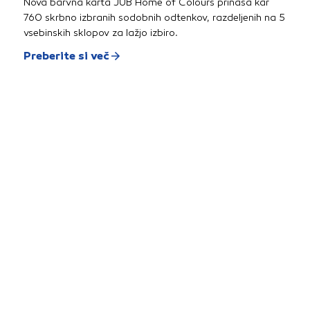
Nova barvna karta JUB Home of Colours prinaša kar
760 skrbno izbranih sodobnih odtenkov, razdeljenih na 5
vsebinskih sklopov za lažjo izbiro.
Preberite si več