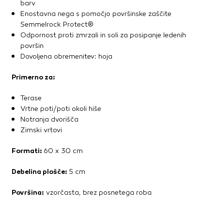
barv
Enostavna nega s pomočjo površinske zaščite
Semmelrock Protect®
Odpornost proti zmrzali in soli za posipanje ledenih
površin
Dovoljena obremenitev: hoja
Primerno za:
Terase
Vrtne poti/poti okoli hiše
Notranja dvorišča
Zimski vrtovi
Formati:
60 x 30 cm
Debelina plošče:
5 cm
Površina:
vzorčasta, brez posnetega roba