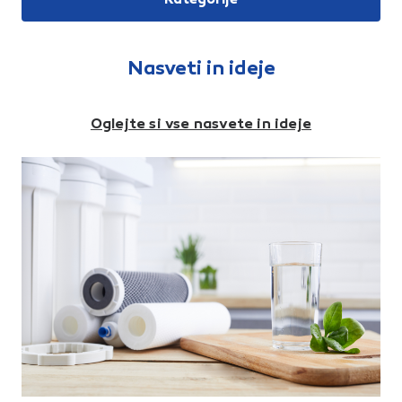
niansiranost dveh ali več
paleta: 10,81 m2 | 60 kos |
barvvsaka plošča je
970 kg1 kos: 15,75 kg1 m2: 5,55
unikatpovečana obstojnost in
kos
odpornost proti
obrabiPrimerno za:terase
Nasveti in ideje
vrtne potipoti do hišenotranja
dvoriščazimske vrtoveFormat:
60 x 30 cmDebelina plošče:
3,8 cmPovršina: colormix1
Oglejte si vse nasvete in ideje
paleta: 10,81 m2 | 60 kos |
970 kg1 kos: 15,75 kg1 m2: 5,55
kos