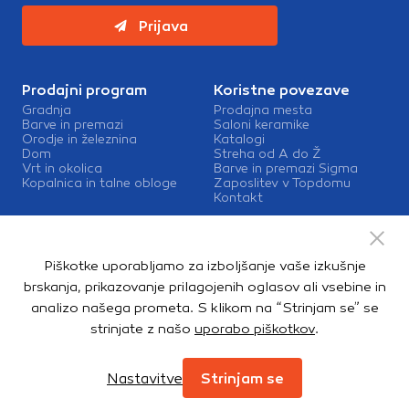
Prijava
Prodajni program
Koristne povezave
Gradnja
Prodajna mesta
Barve in premazi
Saloni keramike
Orodje in železnina
Katalogi
Dom
Streha od A do Ž
Vrt in okolica
Barve in premazi Sigma
Kopalnica in talne obloge
Zaposlitev v Topdomu
Kontakt
Storitve
Izris kopalnic
Piškotke uporabljamo za izboljšanje vaše izkušnje
Mešalnice barv
Dostava
brskanja, prikazovanje prilagojenih oglasov ali vsebine in
analizo našega prometa. S klikom na “Strinjam se” se
strinjate z našo
uporabo piškotkov
.
Copyright © 2026. Topdom d.o.o. Vse pravice pridržane.
Pravno obvestilo
Notranja prijava
Zasebnost in piškotki
Nastavitve
Strinjam se