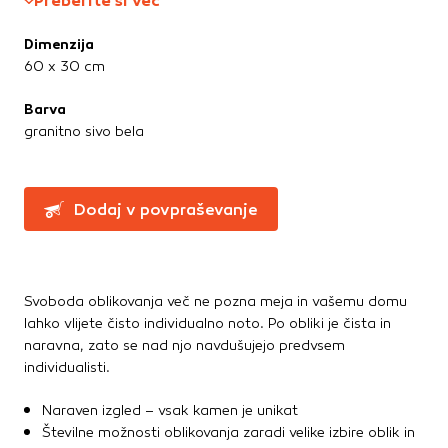
Preberite si več
Te piškotke nastavijo naši oglaševalski partnerji.
Partnerska oglaševalska podjetja jih lahko uporabljajo za
Dimenzija
izdelavo profila vaših interesov, ki ga nato uporabijo za
60 x 30 cm
prikazovanje ustreznih oglasov na drugih spletnih mestih.
Pri delu uporabljajo edinstveno prepoznavanje vašega
Barva
brskalnika in naprave. Če zavrnete uporabo teh piškotkov,
granitno sivo bela
ne boste deležni našega ciljnega spletnega oglaševanja.
Potrdi moje izbire
Dodaj v povpraševanje
DOVOLI VSE
Svoboda oblikovanja več ne pozna meja in vašemu domu
lahko vlijete čisto individualno noto. Po obliki je čista in
naravna, zato se nad njo navdušujejo predvsem
individualisti.
Naraven izgled – vsak kamen je unikat
Številne možnosti oblikovanja zaradi velike izbire oblik in