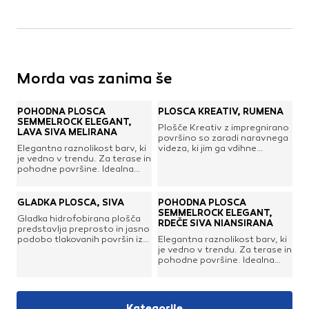
Morda vas zanima še
POHODNA PLOŠČA
PLOŠČA KREATIV, RUMENA
SEMMELROCK ELEGANT,
Plošče Kreativ z impregnirano
LAVA SIVA MELIRANA
površino so zaradi naravnega
Elegantna raznolikost barv, ki
videza, ki jim ga vdihne
je vedno v trendu. Za terase in
peskanje, vsestransko
pohodne površine. Idealna
uporabne v zunanjih
kombinacija s tlakovci
prostorih. V prid jim je tudi
Citytop.odpornost proti
dodatna zaščita, zaradi katere
zmrzali in soli za posipanje
se zmanjša občutljivost na
GLADKA PLOŠČA, SIVA
POHODNA PLOŠČA
ledenih površinnaravna
umazanijo in ki omogoča
SEMMELROCK ELEGANT,
Gladka hidrofobirana plošča
niansiranost dveh ali več
enostavno čiščenje. Odlikuje
RDEČE SIVA NIANSIRANA
predstavlja preprosto in jasno
barvvsaka plošča je
jih odpornost na UV žarke,
podobo tlakovanih površin iz
Elegantna raznolikost barv, ki
unikatpovečana obstojnost in
mraz in sol in so odlične za
kakovostnih materialov in je
je vedno v trendu. Za terase in
odpornost proti
popestritev teras, dvorišč ali
idealna za enostavne
pohodne površine. Idealna
obrabiPrimerno za:terase
vrtnih poti. Dimenzija: 40 x 40
površine – pločnike, vrtne
kombinacija s tlakovci
vrtne potipoti do hišenotranja
cmDebelina: 38 mm
poti, ravne strehe
Citytop.odpornost proti
dvoriščazimske vrtoveFormat:
ipd. Dimenzija: 40 x 40
zmrzali in soli za posipanje
60 x 30 cmDebelina plošče:
cmDebelina: 38 mm
ledenih površinnaravna
3,8 cmPovršina: colormix1
Kategorije