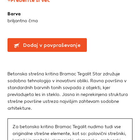
Preberite si več
Greznice in čistilne naprave
Te piškotke nastavijo naši oglaševalski partnerji.
Partnerska oglaševalska podjetja jih lahko uporabljajo za
Kanalizacijske cevi in spoji
Barva
izdelavo profila vaših interesov, ki ga nato uporabijo za
LTŽ pokrovi, oljni jaški, kovinski jaški
briljantno črna
prikazovanje ustreznih oglasov na drugih spletnih mestih.
PVC jaški
Pri delu uporabljajo edinstveno prepoznavanje vašega
Vodovod
brskalnika in naprave. Če zavrnete uporabo teh piškotkov,
Zbiralniki vode
ne boste deležni našega ciljnega spletnega oglaševanja.
Dodaj v povpraševanje
Stavbno pohištvo
Potrdi moje izbire
Drsne kasete
Betonska strešna kritina Bramac Tegalit Star združuje
Kljuke, okovje, ključavnice
DOVOLI VSE
sodobno tehnologijo v inovativni obliki. Ravna površina v
Notranja vrata
standardnih barvnih tonih sovpada z objekti, kjer
Stopnice
prevladujeta les in steklo. Jasna in neprekinjena struktura
Strešna okna
strešne površine ustreza najvišjim zahtevam sodobne
Zunanja vrata
arhitekture.
Streha
Za betonsko kritino Bramac Tegalit nudimo tudi vse
Betonske kritine
originalne strešne elemente, kot so: polovični strešniki,
Dodatki za streho