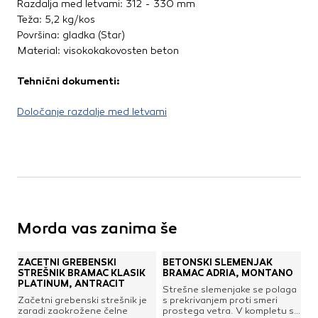
Razdalja med letvami: 312 - 330 mm
Teža: 5,2 kg/kos
Površina: gladka (Star)
Material: visokokakovosten beton
Tehnični dokumenti:
Določanje razdalje med letvami
Morda vas zanima še
ZAČETNI GREBENSKI
BETONSKI SLEMENJAK
STREŠNIK BRAMAC KLASIK
BRAMAC ADRIA, MONTANO
PLATINUM, ANTRACIT
Strešne slemenjake se polaga
Začetni grebenski strešnik je
s prekrivanjem proti smeri
zaradi zaokrožene čelne
prostega vetra. V kompletu s