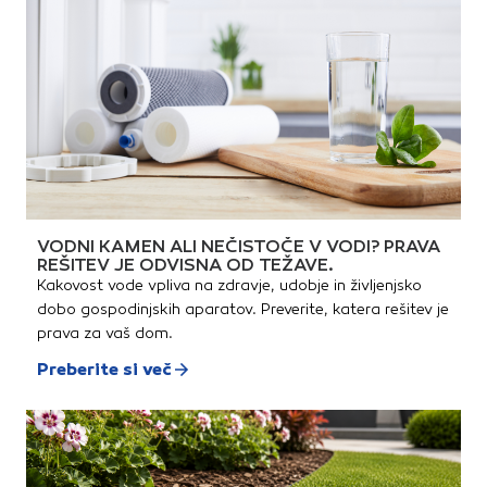
vzdržljivost, izjemna
kritinaTehnične
trdnostPovečana zaščita
lastnosti:Dimenzije: 180 x 420
barve in UV-
mmTeža: 4 kg/kosPovršina:
zaščitaOdpornost na
gladka (Star)Material:
umazanijoPodaljšana
visokokakovosten
življenjska dobaNaraven
betonTehnični
material - okolju prijazna
dokumenti:Določanje razdalje
kritinaTehnične
med letvami
lastnosti:Dimenzije: 180 x 420
mmTeža: ca. 2,4
kg/kosPovršina: gladka
(Novo)Material:
visokokakovosten
betonTehnični
dokumenti:Določanje razdalje
VODNI KAMEN ALI NEČISTOČE V VODI? PRAVA
med letvami
REŠITEV JE ODVISNA OD TEŽAVE.
Kakovost vode vpliva na zdravje, udobje in življenjsko
dobo gospodinjskih aparatov. Preverite, katera rešitev je
prava za vaš dom.
Preberite si več