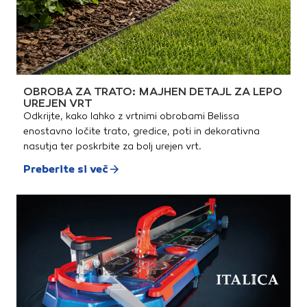
OBROBA ZA TRATO: MAJHEN DETAJL ZA LEPO
UREJEN VRT
Odkrijte, kako lahko z vrtnimi obrobami Belissa
enostavno ločite trato, gredice, poti in dekorativna
nasutja ter poskrbite za bolj urejen vrt.
Preberite si več