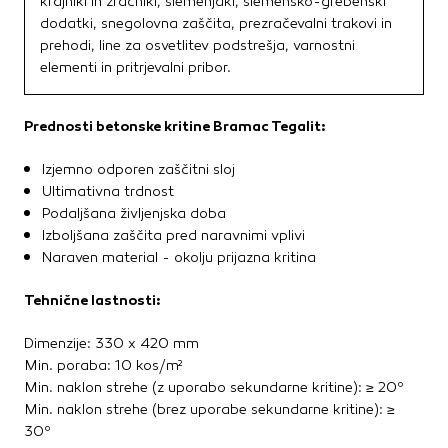
krajniki in zračniki, slemenjaki, slemensko-grebenski
Kovinske kritine
dodatki, snegolovna zaščita, prezračevalni trakovi in
Les za ostrešje
prehodi, line za osvetlitev podstrešja, varnostni
elementi in pritrjevalni pribor.
Opečne kritine
Ostale kritine
Strešna izolacija
Prednosti betonske kritine Bramac Tegalit:
Izjemno odporen zaščitni sloj
Suha gradnja
Ultimativna trdnost
Dodatki za suho gradnjo
Podaljšana življenjska doba
Izolacija
Izboljšana zaščita pred naravnimi vplivi
Izravnalne mase za stene in strop
Naraven material - okolju prijazna kritina
Mavčne plošče
OSB plošče
Tehnične lastnosti:
Ostale plošče za suho gradnjo
Dimenzije: 330 x 420 mm
Profili in kotniki
Min. poraba: 10 kos/m²
Revizijska vrata
Min. naklon strehe (z uporabo sekundarne kritine): ≥ 20º
Spuščeni stropovi
Min. naklon strehe (brez uporabe sekundarne kritine): ≥
30º