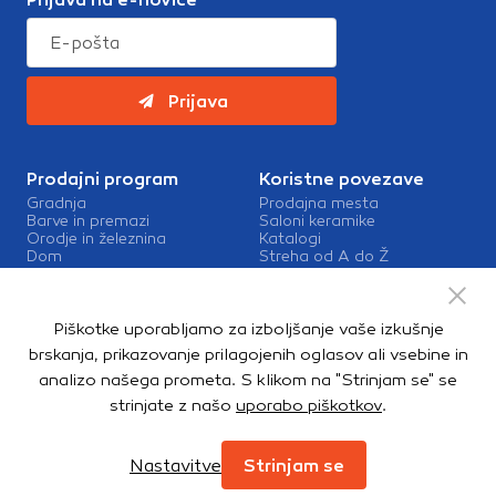
Prijava
Prodajni program
Koristne povezave
Gradnja
Prodajna mesta
Barve in premazi
Saloni keramike
Orodje in železnina
Katalogi
Dom
Streha od A do Ž
Vrt in okolica
Barve in premazi Sigma
Kopalnica in talne obloge
Zaposlitev v Topdomu
Kontakt
Piškotke uporabljamo za izboljšanje vaše izkušnje
Storitve
brskanja, prikazovanje prilagojenih oglasov ali vsebine in
Izris kopalnic
analizo našega prometa. S klikom na "Strinjam se" se
Mešalnice barv
strinjate z našo
uporabo piškotkov
.
Dostava
Nastavitve
Strinjam se
Copyright © 2026. Topdom d.o.o. Vse pravice pridržane.