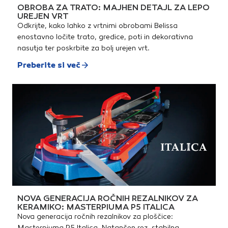
OBROBA ZA TRATO: MAJHEN DETAJL ZA LEPO
UREJEN VRT
Odkrijte, kako lahko z vrtnimi obrobami Belissa
enostavno ločite trato, gredice, poti in dekorativna
nasutja ter poskrbite za bolj urejen vrt.
Preberite si več
NOVA GENERACIJA ROČNIH REZALNIKOV ZA
KERAMIKO: MASTERPIUMA P5 ITALICA
Nova generacija ročnih rezalnikov za ploščice:
Masterpiuma P5 Italica. Natančen rez, stabilna