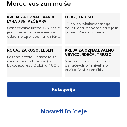
Morda vas zanima še
KREDA ZA OZNAČEVANJE
LIJAK, TRIUSO
LYRA 795, VEČ BARV
Lij iz visokokakovostnega
Označevalna kreda 795 Basic
polietilena, odporen na olja in
je namenjena za vremensko
goriva. Varen za živila.
odporno uporabo na različnih
površinah, kot so suh in moker
les, beton, opeka, železo in
drugje. Izdelana na oljni
ROČAJ ZA KOSO, LESEN
KREDA ZA OZNAČEVALNO
osnovi, nelomljiva in
VRVICO, RDEČA, TRIUSO
Leseno držalo - nasadilo za
šesterokotne oblike. Kreda je
ročno koso (štajersko) iz
Naravna barva v prahu za
predhodno zašiljena in brez
bukovega lesa.Dolžina: 180
označevalno in nivelirno
ovoja.
cmPremer: 38 / 38 mm
vrvico. V steklenički z
navojem. Barva je pogojno
vodoodporna.
Kategorije
Nasveti in ideje