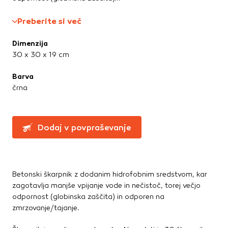
Te piškotke nastavijo naši oglaševalski partnerji.
Partnerska oglaševalska podjetja jih lahko uporabljajo za
Preberite si več
izdelavo profila vaših interesov, ki ga nato uporabijo za
prikazovanje ustreznih oglasov na drugih spletnih mestih.
Dimenzija
Pri delu uporabljajo edinstveno prepoznavanje vašega
30 x 30 x 19 cm
brskalnika in naprave. Če zavrnete uporabo teh piškotkov,
ne boste deležni našega ciljnega spletnega oglaševanja.
Barva
črna
Potrdi moje izbire
Dodaj v povpraševanje
DOVOLI VSE
Betonski škarpnik z dodanim hidrofobnim sredstvom, kar
zagotavlja manjše vpijanje vode in nečistoč, torej večjo
odpornost (globinska zaščita) in odporen na
zmrzovanje/tajanje.