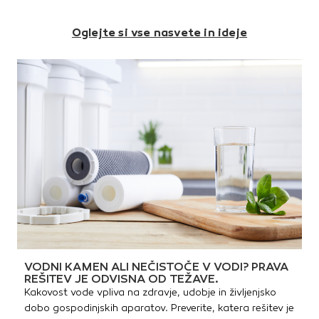
kombinacije z lesom, plastiko
ali aluminijem omogočajo
raznolike možnosti
Oglejte si vse nasvete in ideje
sestavljanja ograj.Osnovni
zidak 2x cepljenDimenzija: 40
x 20 x 19 cmPoraba: 12,5
kos/m2Teža: 26 kg/kosNa
paleti: 40 kosTeža palete:
1065 kg
VODNI KAMEN ALI NEČISTOČE V VODI? PRAVA
REŠITEV JE ODVISNA OD TEŽAVE.
Kakovost vode vpliva na zdravje, udobje in življenjsko
dobo gospodinjskih aparatov. Preverite, katera rešitev je