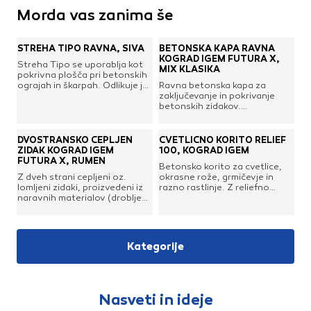
Morda vas zanima še
STREHA TIPO RAVNA, SIVA
BETONSKA KAPA RAVNA
KOGRAD IGEM FUTURA X,
Streha Tipo se uporablja kot
MIX KLASIKA
pokrivna plošča pri betonskih
ograjah in škarpah. Odlikuje jo
Ravna betonska kapa za
dolga življenjska doba in se
zaključevanje in pokrivanje
odlično obnese v boju z
betonskih zidakov.
vremenskimi vplivi.Dimenzija:
Dvostransko cepljena.
28 x 80 cmDebelina: 6 cm
DVOSTRANSKO CEPLJEN
CVETLIČNO KORITO RELIEF
ZIDAK KOGRAD IGEM
100, KOGRAD IGEM
FUTURA X, RUMEN
Betonsko korito za cvetlice,
Z dveh strani cepljeni oz.
okrasne rože, grmičevje in
lomljeni zidaki, proizvedeni iz
razno rastlinje. Z reliefno
naravnih materialov (drobljeni
oblikovano površino. Idealno
pesek, cement, barvni
za hortikulturno urejanje
pigmenti) s pomočjo tehnike
zunanjega bivalnega okolja;
prešanja in z grobo cepljeno
vrtov, parkov, parkirišč,
površino prinašajo v okolje
cestišč in drugo.
Kategorije
pridih elegance in
harmonije.Ponujajo kreativne
rešitve za ograjne sisteme, saj
jih krasi naraven izgled kamna
z obeh strani. S pripadajočimi
Nasveti in ideje
fazonskimi elementi ter