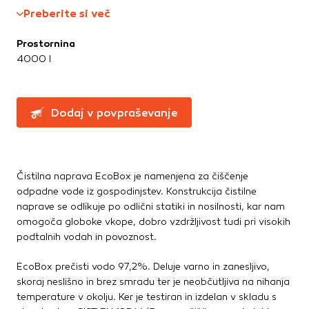
Greznice in čistilne naprave
Te piškotke nastavijo naši oglaševalski partnerji.
Preberite si več
Partnerska oglaševalska podjetja jih lahko uporabljajo za
Kanalizacijske cevi in spoji
izdelavo profila vaših interesov, ki ga nato uporabijo za
LTŽ pokrovi, oljni jaški, kovinski jaški
Prostornina
prikazovanje ustreznih oglasov na drugih spletnih mestih.
PVC jaški
4000 l
Pri delu uporabljajo edinstveno prepoznavanje vašega
Vodovod
brskalnika in naprave. Če zavrnete uporabo teh piškotkov,
Zbiralniki vode
ne boste deležni našega ciljnega spletnega oglaševanja.
Dodaj v povpraševanje
Stavbno pohištvo
Potrdi moje izbire
Drsne kasete
Kljuke, okovje, ključavnice
DOVOLI VSE
Čistilna naprava EcoBox je namenjena za čiščenje
Notranja vrata
odpadne vode iz gospodinjstev. Konstrukcija čistilne
Stopnice
naprave se odlikuje po odlični statiki in nosilnosti, kar nam
Strešna okna
omogoča globoke vkope, dobro vzdržljivost tudi pri visokih
Zunanja vrata
podtalnih vodah in povoznost.
EcoBox prečisti vodo 97,2%. Deluje varno in zanesljivo,
Streha
skoraj neslišno in brez smradu ter je neobčutljiva na nihanja
Betonske kritine
temperature v okolju. Ker je testiran in izdelan v skladu s
Dodatki za streho