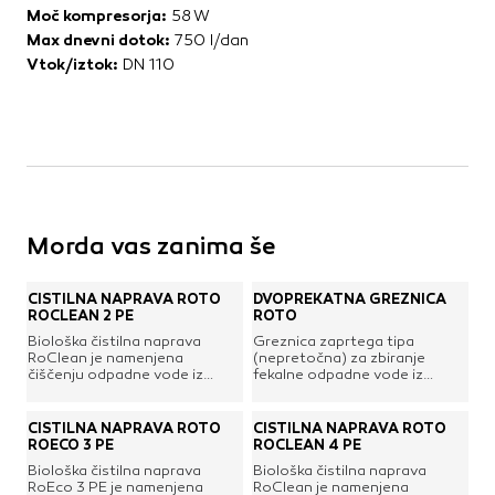
Moč kompresorja:
58 W
Max dnevni dotok:
750 l/dan
Vtok/iztok:
DN 110
Morda vas zanima še
ČISTILNA NAPRAVA ROTO
DVOPREKATNA GREZNICA
ROCLEAN 2 PE
ROTO
Biološka čistilna naprava
Greznica zaprtega tipa
RoClean je namenjena
(nepretočna) za zbiranje
čiščenju odpadne vode iz
fekalne odpadne vode iz
gospodinjstev in deluje po
gospodinjstva. Uporabljamo
sistemu SBR. Računalniško
jih pri novogradnjah oz.
krmiljena čistilna naprava ima
adaptacijah obstoječih
ČISTILNA NAPRAVA ROTO
ČISTILNA NAPRAVA ROTO
avtomatsko regulacijo in
stanovanjskih ali počitniških
ROECO 3 PE
ROCLEAN 4 PE
visoko zmogljivostjo čiščenja
hiš.Mere: 1983 x 1800 x 2050
Biološka čistilna naprava
Biološka čistilna naprava
vode. Roto čistilna naprava
cmProstornina: 3500 l
RoEco 3 PE je namenjena
RoClean je namenjena
izpolnjuje vse predpisane