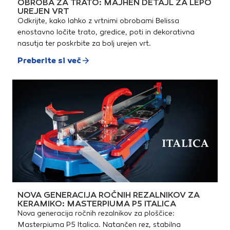
OBROBA ZA TRATO: MAJHEN DETAJL ZA LEPO
UREJEN VRT
Odkrijte, kako lahko z vrtnimi obrobami Belissa
enostavno ločite trato, gredice, poti in dekorativna
nasutja ter poskrbite za bolj urejen vrt.
Preberite si več
NOVA GENERACIJA ROČNIH REZALNIKOV ZA
KERAMIKO: MASTERPIUMA P5 ITALICA
Nova generacija ročnih rezalnikov za ploščice:
Masterpiuma P5 Italica. Natančen rez, stabilna