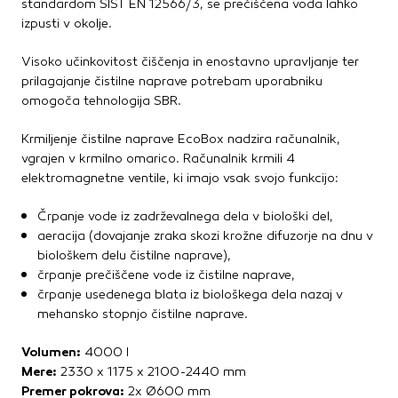
standardom SIST EN 12566/3, se prečiščena voda lahko
Kovinske kritine
izpusti v okolje.
Les za ostrešje
Opečne kritine
Visoko učinkovitost čiščenja in enostavno upravljanje ter
prilagajanje čistilne naprave potrebam uporabniku
Ostale kritine
omogoča tehnologija SBR.
Strešna izolacija
Krmiljenje čistilne naprave EcoBox nadzira računalnik,
Suha gradnja
vgrajen v krmilno omarico. Računalnik krmili 4
elektromagnetne ventile, ki imajo vsak svojo funkcijo:
Dodatki za suho gradnjo
Izolacija
Črpanje vode iz zadrževalnega dela v biološki del,
Izravnalne mase za stene in strop
aeracija (dovajanje zraka skozi krožne difuzorje na dnu v
Mavčne plošče
biološkem delu čistilne naprave),
OSB plošče
črpanje prečiščene vode iz čistilne naprave,
Ostale plošče za suho gradnjo
črpanje usedenega blata iz biološkega dela nazaj v
Profili in kotniki
mehansko stopnjo čistilne naprave.
Revizijska vrata
Spuščeni stropovi
Volumen:
4000 l
Mere:
2330 x 1175 x 2100-2440 mm
Premer pokrova:
2x Ø600 mm