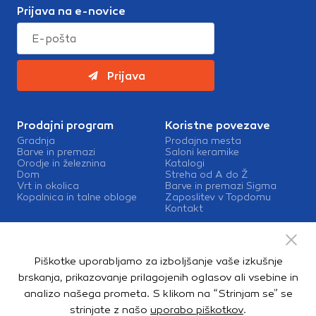
Prijava na e-novice
Prijava
Prodajni program
Koristne povezave
Gradnja
Prodajna mesta
Barve in premazi
Saloni keramike
Orodje in železnina
Katalogi
Dom
Streha od A do Ž
Vrt in okolica
Barve in premazi Sigma
Kopalnica in talne obloge
Zaposlitev v Topdomu
Kontakt
Storitve
Izris kopalnic
Piškotke uporabljamo za izboljšanje vaše izkušnje
Mešalnice barv
Dostava
brskanja, prikazovanje prilagojenih oglasov ali vsebine in
analizo našega prometa. S klikom na “Strinjam se” se
strinjate z našo
uporabo piškotkov
.