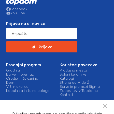
Facebook
YouTube
Prijava na e-novice
Prijava
Prodajni program
Koristne povezave
Gradnja
Prodajna mesta
Barve in premazi
Saloni keramike
Orodje in železnina
Katalogi
Dom
Streha od A do Ž
Vrt in okolica
Barve in premazi Sigma
Kopalnica in talne obloge
Zaposlitev v Topdomu
Kontakt
Storitve
Izris kopalnic
Piškotke uporabljamo za izboljšanje vaše izkušnje
Mešalnice barv