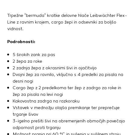
Trpežne "bermuda" kratke delovne hlače Leibwächter Flex-
Line z ravnim krojem, cargo žepi in odsevniki za boljšo
vidnost.
Podrobnosti:
5 širokih zank za pas
2 žepa za roke
2 zadnja žepa z okrasnimi šivi in ojačitvijo
Dvojni žep za ravnilo, vključno s 4 predelki za pisala na
desni nogi
Cargo žep z 2 predelkoma ter žep z zadrgo za roke in
žep za pisala na levi nogi
Kakovostna zadrga na razkoraku
Vstavek v mednožju olajša premikanje ter preprečuje
trganje šivov
3-igelno prešiti šivi na obremenjenih območjih povečajo
odpornost proti trganju
Možnost pranja pri 60 °C in sušenja v sušilnem stroju