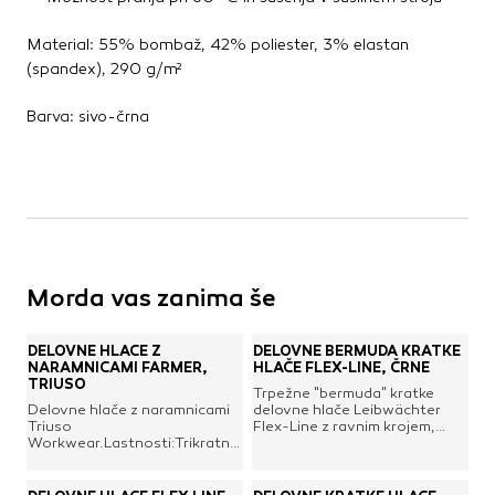
Material: 55% bombaž, 42% poliester, 3% elastan
(spandex), 290 g/m²
Barva: sivo-črna
Morda vas zanima še
DELOVNE HLAČE Z
DELOVNE BERMUDA KRATKE
NARAMNICAMI FARMER,
HLAČE FLEX-LINE, ČRNE
TRIUSO
Trpežne "bermuda" kratke
Delovne hlače z naramnicami
delovne hlače Leibwächter
Triuso
Flex-Line z ravnim krojem,
Workwear.Lastnosti:Trikratni
cargo žepi in odsevniki za
šivi na točkah obremenitve, z
boljšo vidnost.Podrobnosti:5
našitki 600D Oxford na
širokih zank za pas2 žepa za
kolenih in žepih,elastičen
roke2 zadnja žepa z okrasnimi