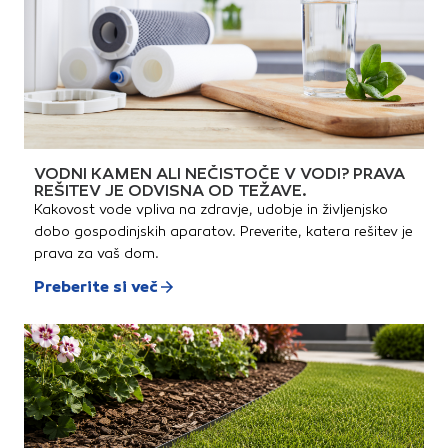
(spandex), 290 g/m²Velikost:
50Barva: morsko modro-črna
VODNI KAMEN ALI NEČISTOČE V VODI? PRAVA
REŠITEV JE ODVISNA OD TEŽAVE.
Kakovost vode vpliva na zdravje, udobje in življenjsko
dobo gospodinjskih aparatov. Preverite, katera rešitev je
prava za vaš dom.
Preberite si več