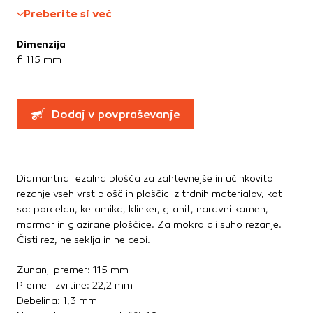
Te piškotke nastavijo naši oglaševalski partnerji.
Preberite si več
Ročne žage, sekire, noži
Partnerska oglaševalska podjetja jih lahko uporabljajo za
Svinčniki, krede, flumastri
izdelavo profila vaših interesov, ki ga nato uporabijo za
Dimenzija
Zidarsko orodje
prikazovanje ustreznih oglasov na drugih spletnih mestih.
fi 115 mm
Pri delu uporabljajo edinstveno prepoznavanje vašega
brskalnika in naprave. Če zavrnete uporabo teh piškotkov,
Železnina in pritrdilna tehnika
ne boste deležni našega ciljnega spletnega oglaševanja.
Konzole in nosilci
Dodaj v povpraševanje
Kotniki
Kotno in profilno železo
Potrdi moje izbire
Pritrdilna tehnika
DOVOLI VSE
Spojni elementi
Diamantna rezalna plošča za zahtevnejše in učinkovito
Verige, jeklene vrvi
rezanje vseh vrst plošč in ploščic iz trdnih materialov, kot
so: porcelan, keramika, klinker, granit, naravni kamen,
Vijaki
marmor in glazirane ploščice. Za mokro ali suho rezanje.
Žičniki
Čisti rez, ne seklja in ne cepi.
Zunanji premer: 115 mm
Premer izvrtine: 22,2 mm
Debelina: 1,3 mm