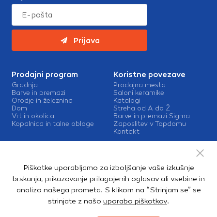
Prijava
Prodajni program
Koristne povezave
Gradnja
Prodajna mesta
Barve in premazi
Saloni keramike
Orodje in železnina
Katalogi
Dom
Streha od A do Ž
Vrt in okolica
Barve in premazi Sigma
Kopalnica in talne obloge
Zaposlitev v Topdomu
Kontakt
Storitve
Izris kopalnic
Piškotke uporabljamo za izboljšanje vaše izkušnje
Mešalnice barv
Dostava
brskanja, prikazovanje prilagojenih oglasov ali vsebine in
analizo našega prometa. S klikom na “Strinjam se” se
strinjate z našo
uporabo piškotkov
.
Copyright © 2026. Topdom d.o.o. Vse pravice pridržane.