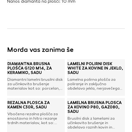
Nanos diamanta na plošči: 10 mm
Morda vas zanima še
DIAMANTNA BRUSNA
LAMELNI POLIRNI DISK
PLOŠČA G120 M14, ZA
WHITE ZA KOVINE IN JEKLO,
KERAMIKO, SADU
SADU
Diamantni lamelni brusilni disk
Lamelna polirna plošča za
za učinkovito brušenje
poliranje in zaključno
materialov kot so: porcelan,
obdelavo jekla, nerjavečega
keramika, granitogres, naravni
"inox" jekla in neželezne ali
kamen, granit, marmor in
barvne kovine. Visoko
steklo. Idealen za suho in
zmogljiv, zanesljiv, z dolgo
REZALNA PLOŠČA ZA
LAMELNA BRUSNA PLOŠČA
mokro brušenje in zaključno
življenjsko dobo in belimi
KAMEN C30R, SADU
ZA KOVINO P80, GAZ080,
obdelavo robov in
lamelami.Premer: 115
SADU
Vbočena rezalna plošča za
površin.Zrnatost: G
mmPremer izvrtine: 22,23
enostavno in hitro rezanje
Brusilni disk z lamelami za
120Premer: 115 mmNavoj: M14
mmŠt. vrtljajev: maks. 13.300
trdnih materialov, kot so:
učinkovito brušenje in
min-1
kamen, marmor, betonski
obdelavo raznih kovin in
izdelki, umetni kamen,
nerjavnega jekla. Lamele so s