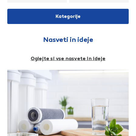
ploščice, strešniki... Posebno
posebnim vezivom zlepljene
zasnovan disk za optimalne
na nosilno ploščo iz steklenih
rezultate, z dolgo življensjko
vlaken. Plošča je stožčaste
Kategorije
dobo.Zunanji premer: 115
oblike in zato primerna za
mmPremer izvrtine: 22,23
neravne, ukrivljene in barvane
mmDebelina: 2,5 mmOblika:
površine. Zelo primerna za
konusna
brušenje robov. Ne vsebuje
železa, žvepla in klora (Fe, S,
Nasveti in ideje
Cl < 0,1 %). Ploščo odlikuje
izjemno dolga življenjska
doba.Zrnatost: P80Premer:
125 mmPremer izvrtine: 22,23
Oglejte si vse nasvete in ideje
mmBrusilno sredstvo: 70%
cirkonij