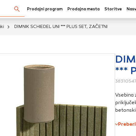
Prodajni program
Prodajna mesta
Storitve
Nasv
Išči...
ki
DIMNIK SCHIEDEL UNI *** PLUS SET, ZAČETNI
kov
DIM
***
oli spletno mesto, mesto lahko shrani ali pridobi informacij
v obliki piškotkov. Te informacije se lahko navezujejo na va
3831054
krbijo, da vaše spletno mesto deluje v skladu z vašimi pričak
Vsebina z
 ne razkrivajo neposredno vaše identitete, vendar vam lahko
priključe
uporabniško izkušnjo. Nekatere vrste piškotkov lahko zavrn
betonski
rij, da si ogledate več informacij in spremenite privzete na
tkov vpliva na vašo uporabo tega spletnega mesta in naše s
Preberi