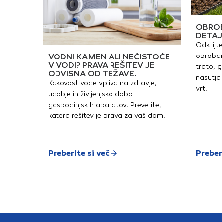
OBROB
DETAJ
Odkrijte
obrobam
VODNI KAMEN ALI NEČISTOČE
V VODI? PRAVA REŠITEV JE
trato, g
ODVISNA OD TEŽAVE.
nasutja 
Kakovost vode vpliva na zdravje,
vrt.
udobje in življenjsko dobo
gospodinjskih aparatov. Preverite,
katera rešitev je prava za vaš dom.
Preberite si več
Preber