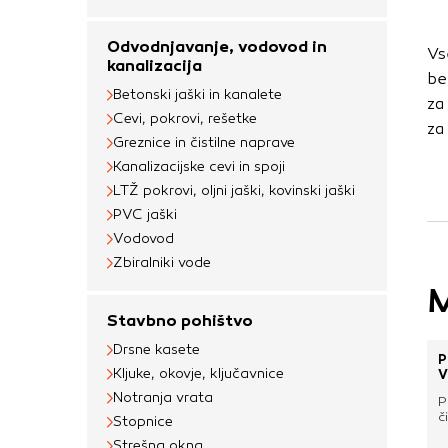
uporabljajo za izdela
na drugih spletnih m
Odvodnjavanje, vodovod in
Vs
naprave. Če zavrnet
kanalizacija
be
oglaševanja.
Betonski jaški in kanalete
za
Cevi, pokrovi, rešetke
za
Greznice in čistilne naprave
Potrdi moje izbir
Kanalizacijske cevi in spoji
LTŽ pokrovi, oljni jaški, kovinski jaški
PVC jaški
Vodovod
Zbiralniki vode
M
Stavbno pohištvo
Drsne kasete
P
Kljuke, okovje, ključavnice
V
Notranja vrata
P
č
Stopnice
Strešna okna