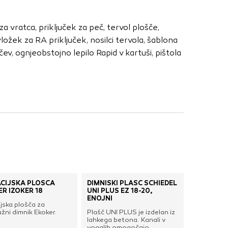
nje ustreznih oglasov
 brskalnika in
za vratca, priključek za peč, tervol plošče,
 spletnega
žek za RA priključek, nosilci tervola, šablona
čev, ognjeobstojno lepilo Rapid v kartuši, pištola
DOVOLI VSE
ACIJSKA PLOŠČA
DIMNIŠKI PLAŠČ SCHIEDEL
R IZOKER 18
UNI PLUS EZ 18-20,
ENOJNI
ijska plošča za
žni dimnik Ekoker.
Plašč UNI PLUS je izdelan iz
lahkega betona. Kanali v
vogalih omogočajo