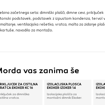
vo profila vaših interesov, ki ga nato uporabijo za prikazova
estih. Pri delu uporabljajo edinstveno prepoznavanje vašega
ebina začetnega seta: dimniški plašči, dimne cevi, priključek 
e uporabo teh piškotkov, ne boste deležni našega ciljnega
tonski podstavek, podstavek z izpustom kondenza, tervol vlo
 maltanje, ventilacijska rešetka, vratca, malta za zidanje plaš
 kartuše, navodilo za montažo.
e
orda vas zanima še
RIKLJUČEK ZA ČISTILNA
IZOLACIJSKA PLOŠČA
IZOL
RATCA EKOKER KC 16
EKOKER IZOKER 14
EKOKE
riključek za dimniška
Izolacijska plošča za
Izolac
istilna vratca.
montažni dimnik Ekoker.
monta