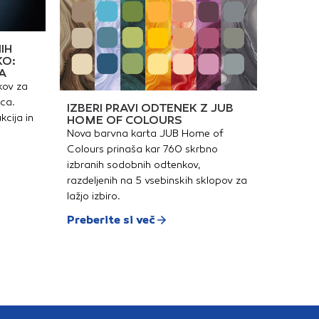
IH
KO:
A
kov za
ica.
IZBERI PRAVI ODTENEK Z JUB
kcija in
HOME OF COLOURS
Nova barvna karta JUB Home of
Colours prinaša kar 760 skrbno
izbranih sodobnih odtenkov,
razdeljenih na 5 vsebinskih sklopov za
lažjo izbiro.
Preberite si več