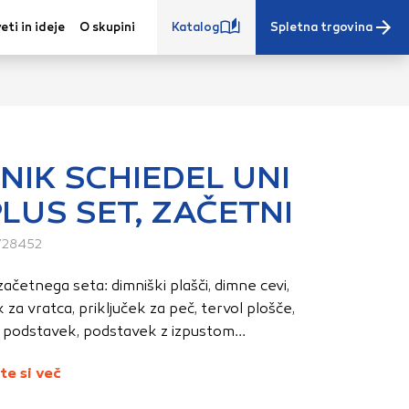
eti in ideje
O skupini
Katalog
Spletna trgovina
NIK SCHIEDEL UNI
 PLUS SET, ZAČETNI
e iz vašega
s, vaše nastavitve,
728452
ovanji. Te
ačetnega seta: dimniški plašči, dimne cevi,
 zagotovijo bolj
k za vratca, priključek za peč, tervol plošče,
ete. Klikajte
 podstavek, podstavek z izpustom...
stavitve. Blokiranje
toritve.
Več
te si več