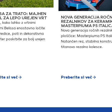
A ZA TRATO: MAJHEN
NOVA GENERACIJA ROČN
L ZA LEPO UREJEN VRT
REZALNIKOV ZA KERAMI
, kako lahko z vrtnimi
MASTERPIUMA P5 ITALIC
i Belissa enostavno ločite
Nova generacija ročnih rezalni
redice, poti in dekorativna
ploščice: Masterpiuma P5 Ital
ter poskrbite za bolj urejen
Natančen rez, stabilna konstru
titanovo rezalno kolesce.
ite si več
Preberite si več