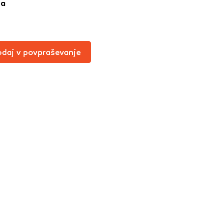
ja
Vedno aktivni
oče izklopiti.
ahtev, na primer
daj v povpraševanje
v, da brskalnik
ga mesta ne bodo
učinkovitost
 in najmanj
i, ki jih piškotki
eli, kdaj ste
a jih lahko