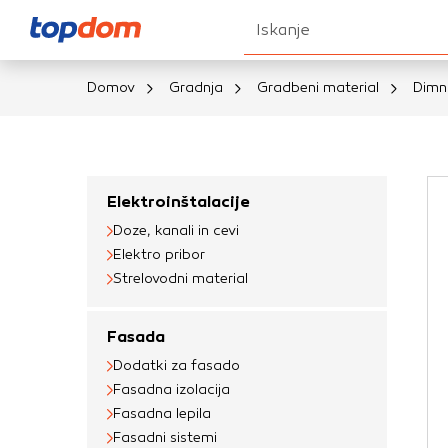
Iskanje
Domov
Gradnja
Gradbeni material
Dimni
Nastavitve piškot
Vaša zasebnost
Elektroinštalacije
Doze, kanali in cevi
Ko obiščete katero k
Elektro pribor
brskalnika, večinoma 
Strelovodni material
vašo napravo ali pa s
informacije običajno
Fasada
prilagojeno spletno 
Dodatki za fasado
različna imena katego
Fasadna izolacija
določenih vrst piško
Fasadna lepila
informacij
Fasadni sistemi