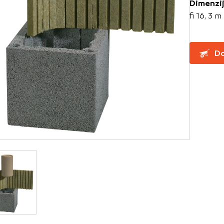
Dimenzi
fi 16, 3 m
za delovanje spletnega mesta, zato jih v naših sistemih ni mog
ni samo kot odziv na vaša dejanja, ki vodijo do storitvenih z
Do
, prijava ali izpolnjevanje obrazcev. Na voljo imate nastavite
ali vas opozori na njih. V tem primeru nekateri deli spletne
itost delovanja
emo obiske in izvor prometa, da lahko merimo in izboljšamo 
etnega mesta. Z njimi prepoznamo, katera mesta so najbolj
ujemo, kako se obiskovalci pomikajo po spletnem mestu. Podatk
 in anonimni. Če uporabo teh piškotkov zavrnete, ne bomo ved
o mesto.
usmerjenost
 naši oglaševalski partnerji. Partnerska oglaševalska podjetj