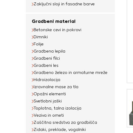
Obvezni piškotki
Zaključni sloji in fasadne barve
Ti piškotki so nujni 
Gradbeni material
Običajno so nastavlje
Betonske cevi in pokrovi
nastavitev zasebnosti
Dimniki
blokira te piškotke 
Folije
delovali.
Gradbena lepila
Gradbeni filci
Piškotki za učinkov
Gradbeni les
S temi piškotki štej
Gradbeno železo in armaturne mreže
delovanja našega spl
Hidroizolacija
priljubljena, in opaz
Izravnalne mase za tla
Opažni elementi
zbirajo, so združeni
Svetlobni jaški
obiskali naše spletn
Toplotna, talna izolacija
Piškotki za ciljno 
Veziva in ometi
Zaščitna sredstva za gradbišča
Te piškotke nastavijo
Zidaki, preklade, vogalniki