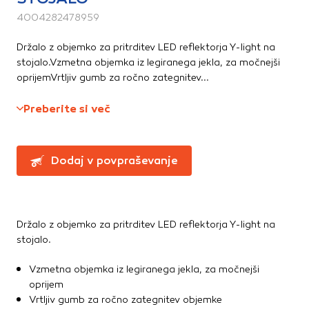
Te piškotke nastavijo naši oglaševalski partnerji.
4004282478959
Partnerska oglaševalska podjetja jih lahko uporabljajo za
izdelavo profila vaših interesov, ki ga nato uporabijo za
Držalo z objemko za pritrditev LED reflektorja Y-light na
prikazovanje ustreznih oglasov na drugih spletnih mestih.
stojalo.Vzmetna objemka iz legiranega jekla, za močnejši
Pri delu uporabljajo edinstveno prepoznavanje vašega
oprijemVrtljiv gumb za ročno zategnitev...
brskalnika in naprave. Če zavrnete uporabo teh piškotkov,
ne boste deležni našega ciljnega spletnega oglaševanja.
Preberite si več
Potrdi moje izbire
Dodaj v povpraševanje
DOVOLI VSE
Držalo z objemko za pritrditev LED reflektorja Y-light na
stojalo.
Vzmetna objemka iz legiranega jekla, za močnejši
oprijem
Vrtljiv gumb za ročno zategnitev objemke