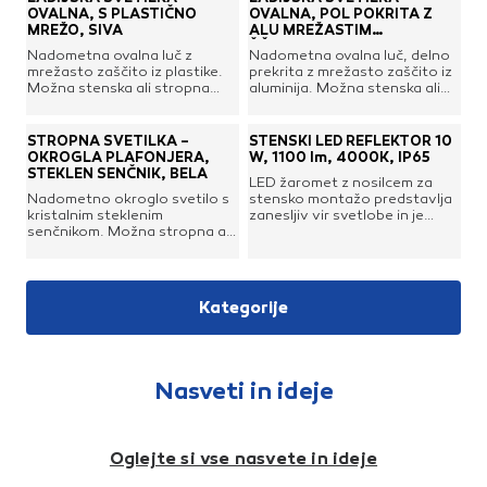
OVALNA, S PLASTIČNO
OVALNA, POL POKRITA Z
MREŽO, SIVA
ALU MREŽASTIM
ŠČITNIKOM, BELA
Nadometna ovalna luč z
Nadometna ovalna luč, delno
mrežasto zaščito iz plastike.
prekrita z mrežasto zaščito iz
Možna stenska ali stropna
aluminija. Možna stenska ali
namestitev in uporaba na
stropna namestitev in
prostem. Primerna za
uporaba na prostem. Primerna
osvetlitev skladišča,
za osvetlitev skladišča,
STROPNA SVETILKA –
STENSKI LED REFLEKTOR 10
delavnice, garaže, kleti,
delavnice, garaže, kleti,
OKROGLA PLAFONJERA,
W, 1100 lm, 4000K, IP65
hodnika, industrijske hale
hodnika, industrijske hale
STEKLEN SENČNIK, BELA
LED žaromet z nosilcem za
itd.Moč maks.: 60 WPodnožje
itd.Moč maks.: 60 WPodnožje
Nadometno okroglo svetilo s
stensko montažo predstavlja
- grlo: E27Napetost: 230
- grlo: E27Napetost: 230
kristalnim steklenim
zanesljiv vir svetlobe in je
VZaščita: IP 44Barva:
VZaščita: IP 44Barva:
senčnikom. Možna stropna ali
primeren za notranjo ter
sivaMere (ŠxDxV): 125 x 170 x
belaMere (ŠxDxV): 110 x 210 x
stenska namestitev in delno
zunanjo uporabo. Idealno je
115 mm
100 mm
zunanja uporaba. Primerna
za osvetljevanje dvorišča,
osvetlitev za balkon, garažo,
vhoda, parkirišča, delavnice,
delavnico, klet, skladišče
garaže ali skladišča. Vgrajena
Kategorije
itd.Moč maks.: 100
LED tehnologija ustvarja
WPodnožje - grlo:
svetlobni tok 1100 lumnov in
E27Napetost: 230 VZaščita:
zagotavlja enakomerno
IP 44Senčnik: stekloPremer:
osvetlitev ob nizki porabi
225 mmVišina: 105 mmBarva:
energije. Robustno
Nasveti in ideje
belaMaterial ohišja: plastika
aluminijasto ohišje reflektorja
z zaščito IP65 poskrbi za
odpornost na zahtevne
okoljske pogoje.Prednosti:
Oglejte si vse nasvete in ideje
Močna in enakomerna
svetloba s svetilnostjo 1100