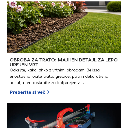
OBROBA ZA TRATO: MAJHEN DETAJL ZA LEPO
UREJEN VRT
Odkrijte, kako lahko z vrtnimi obrobami Belissa
enostavno ločite trato, gredice, poti in dekorativna
nasutja ter poskrbite za bolj urejen vrt.
Preberite si več