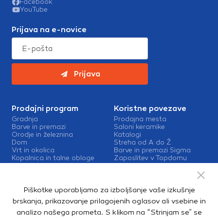
Facebook
YouTube
Prijava na e-novice
Prijava
Prodajni program
Koristne povezave
Gradnja
Prodajna mesta
Barve in premazi
Saloni keramike
Orodje in železnina
Katalogi
Dom
Streha od A do Ž
Vrt in okolica
Barve in premazi Sigma
Kopalnica in talne obloge
Zaposlitev v Topdomu
Kontakt
Storitve
Piškotke uporabljamo za izboljšanje vaše izkušnje
Izris kopalnic
brskanja, prikazovanje prilagojenih oglasov ali vsebine in
Mešalnice barv
Dostava
analizo našega prometa. S klikom na “Strinjam se” se