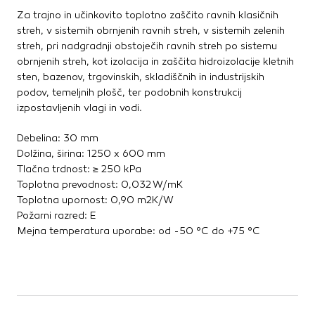
Za trajno in učinkovito toplotno zaščito ravnih klasičnih
Kovinske kritine
streh, v sistemih obrnjenih ravnih streh, v sistemih zelenih
Les za ostrešje
streh, pri nadgradnji obstoječih ravnih streh po sistemu
Opečne kritine
obrnjenih streh, kot izolacija in zaščita hidroizolacije kletnih
Ostale kritine
sten, bazenov, trgovinskih, skladiščnih in industrijskih
Strešna izolacija
podov, temeljnih plošč, ter podobnih konstrukcij
izpostavljenih vlagi in vodi.
Suha gradnja
Debelina: 30 mm
Dodatki za suho gradnjo
Dolžina, širina: 1250 x 600 mm
Izolacija
Tlačna trdnost: ≥ 250 kPa
Izravnalne mase za stene in strop
Toplotna prevodnost: 0,032 W/mK
Mavčne plošče
Toplotna upornost: 0,90 m2K/W
OSB plošče
Požarni razred: E
Ostale plošče za suho gradnjo
Mejna temperatura uporabe: od -50 °C do +75 °C
Profili in kotniki
Revizijska vrata
Spuščeni stropovi