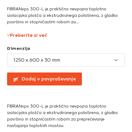
Greznice in čistilne naprave
Te piškotke nastavijo naši oglaševalski partnerji.
Partnerska oglaševalska podjetja jih lahko uporabljajo za
FIBRANxps 300-L je praktično nevpojna toplotno
Kanalizacijske cevi in spoji
izdelavo profila vaših interesov, ki ga nato uporabijo za
izolacijska plošča iz ekstrudiranega polistirena, z gladko
LTŽ pokrovi, oljni jaški, kovinski jaški
prikazovanje ustreznih oglasov na drugih spletnih mestih.
površino in stopničastim robom za...
PVC jaški
Pri delu uporabljajo edinstveno prepoznavanje vašega
Vodovod
brskalnika in naprave. Če zavrnete uporabo teh piškotkov,
Preberite si več
Zbiralniki vode
ne boste deležni našega ciljnega spletnega oglaševanja.
Dimenzija
Stavbno pohištvo
1250 x 600 x 30 mm
Potrdi moje izbire
Drsne kasete
Kljuke, okovje, ključavnice
DOVOLI VSE
Notranja vrata
Dodaj v povpraševanje
Stopnice
Strešna okna
Zunanja vrata
FIBRANxps 300-L je praktično nevpojna toplotno
izolacijska plošča iz ekstrudiranega polistirena, z gladko
Streha
površino in stopničastim robom za preprečevanje
Betonske kritine
nastajanja toplotnih mostov.
Dodatki za streho