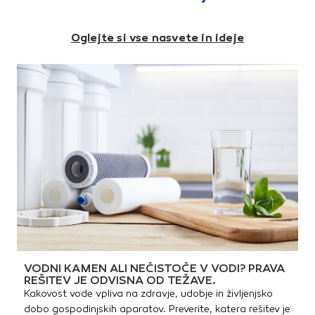
perimeter izolacija, ravne
notranje strani Dimenzije
obrnjene strehe, izolacija pod
plošč:- debelina plošč: 2 cm -
temlejnimi ploščami ...
12 cm- velikost plošč: 125 × 60
Oglejte si vse nasvete in ideje
cm
VODNI KAMEN ALI NEČISTOČE V VODI? PRAVA
REŠITEV JE ODVISNA OD TEŽAVE.
Kakovost vode vpliva na zdravje, udobje in življenjsko
dobo gospodinjskih aparatov. Preverite, katera rešitev je