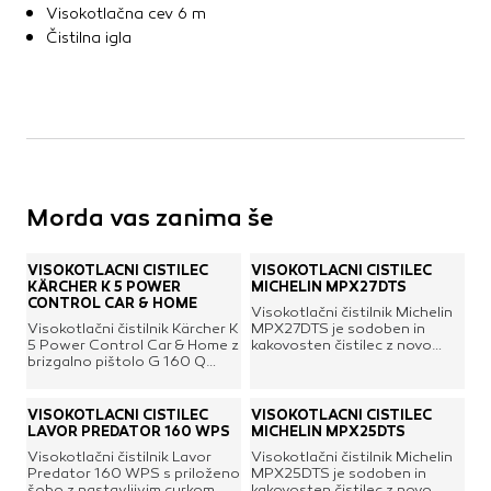
Visokotlačna cev 6 m
Čistilna igla
Morda vas zanima še
VISOKOTLAČNI ČISTILEC
VISOKOTLAČNI ČISTILEC
KÄRCHER K 5 POWER
MICHELIN MPX27DTS
CONTROL CAR & HOME
Visokotlačni čistilnik Michelin
Visokotlačni čistilnik Kärcher K
MPX27DTS je sodoben in
5 Power Control Car & Home z
kakovosten čistilec z novo
brizgalno pištolo G 160 Q
patentirano DUAL TECH
Power Control in razpršilno
tehnologijo (sistemom dveh
cevjo z vrtljivim curkom.
črpalk), ki omogoča varčno ter
Vključuje Home Kit s čistilom
ekološko uporabo in ekstra
VISOKOTLAČNI ČISTILEC
VISOKOTLAČNI ČISTILEC
za površine T 5 in 1 litrom
hitri način, ki v celoti izkoristi
LAVOR PREDATOR 160 WPS
MICHELIN MPX25DTS
čistila za kamen 3 v 1. Krasi ga
moč obeh črpalk. Odlikuje ga
Visokotlačni čistilnik Lavor
Visokotlačni čistilnik Michelin
čistilni sistem Plug 'n' Clean za
izjemno učinkovito delovanje z
Predator 160 WPS s priloženo
MPX25DTS je sodoben in
hitro in čisto menjavo čistila,
dvojno šobo za širok spekter
šobo z nastavljivim curkom,
kakovosten čistilec z novo