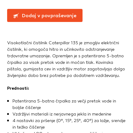
Te piškotke nastavijo naši oglaševalski partnerji.
Ročne žage, sekire, noži
Partnerska oglaševalska podjetja jih lahko uporabljajo za
Svinčniki, krede, flumastri
Dodaj v povpraševanje
izdelavo profila vaših interesov, ki ga nato uporabijo za
Zidarsko orodje
prikazovanje ustreznih oglasov na drugih spletnih mestih.
Pri delu uporabljajo edinstveno prepoznavanje vašega
brskalnika in naprave. Če zavrnete uporabo teh piškotkov,
Železnina in pritrdilna tehnika
ne boste deležni našega ciljnega spletnega oglaševanja.
Visokotlačni čistilnik Caterpillar 135 je zmogljiv električni
Konzole in nosilci
čistilnik, ki omogoča hitro in učinkovito odstranjevanje
Kotniki
trdovratne umazanije. Opremljen je s patentirano 5-batno
Kotno in profilno železo
Potrdi moje izbire
črpalko za visok pretok vode in močan tlak. Kovinska
Pritrdilna tehnika
pištola, gumijasta cev in vzdržljiv motor zagotavljajo dolgo
DOVOLI VSE
Spojni elementi
življenjsko dobo brez potrebe po dodatnem vzdrževanju.
Verige, jeklene vrvi
Prednosti:
Vijaki
Žičniki
Patentirana 5-batna črpalka za večji pretok vode in
boljše čiščenje
Vzdržljivi materiali iz nerjavnega jekla in medenine
4 nastavki za pršenje (0°, 15°, 25°, 40°) za lažje, srendje
in težko čiščenje