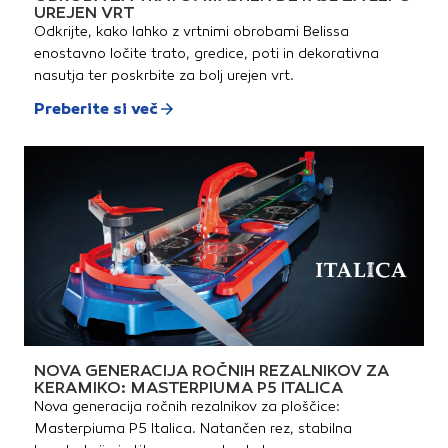
Home Kit: T 5 čistilo površin,
UREJEN VRT
kamna in fasade (3v1) 1
Odkrijte, kako lahko z vrtnimi obrobami Belissa
lAvtomobilski komplet: vrtljiva
krtača za pranje, šoba za
enostavno ločite trato, gredice, poti in dekorativna
peno, avtošampon (3v1) 1
nasutja ter poskrbite za bolj urejen vrt.
lVisokotlačna pištola G 160 Q
Power ControlVariopower
Preberite si več
šobaŠoba za
umazanijoVisokotlačna cev 10
mQuick Connect na
napraviUporaba čistilnega
sredstva s pomočjo Plug 'n'
Clean sistemaTeleskopski
ročajVodno hlajen
motorMehka torbaVgrajen
vodni filterAdapter za
priključek vrtne cevi 3/4"
NOVA GENERACIJA ROČNIH REZALNIKOV ZA
KERAMIKO: MASTERPIUMA P5 ITALICA
Nova generacija ročnih rezalnikov za ploščice:
Masterpiuma P5 Italica. Natančen rez, stabilna