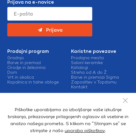
Prijava na e-novice
Prijava
Prodajni program
Koristne povezave
Gradnja
Prodajna mesta
Barve in premazi
Saloni keramike
Orodje in železnina
Katalogi
Dom
Streha od A do Ž
Vrt in okolica
Barve in premazi Sigma
Kopalnica in talne obloge
Zaposlitev v Topdomu
Kontakt
Storitve
Izris kopalnic
Piškotke uporabljamo za izboljšanje vaše izkušnje
Mešalnice barv
Dostava
brskanja, prikazovanje prilagojenih oglasov ali vsebine in
analizo našega prometa. S klikom na “Strinjam se” se
strinjate z našo
uporabo piškotkov
.