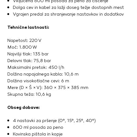
Vključena 600 ml posoda za peno za čiščenje
Dolga cev in kabel za lažji doseg težje dostopnih mest
Vgrajen predal za shranjevanje nastavkov in dodatkov
Tehnične lastnosti:
Napetost: 220 V
Moč: 1.800 W
Najvišji tlak: 135 bar
Delovni tlak: 75,8 bar
Maksimalni pretok: 450 l/h
Dolžina napajalnega kabla: 10,6 m
Dolžina visokotlačne cevi: 6 m
Mere (D × Š × V): 360 × 375 × 385 mm
Skupna teža: 10,6 kg
Obseg dobave:
4 nastavki za pršenje (0°, 15°, 25°, 40°)
600 ml posoda za peno
Kovinska pištola in kopje