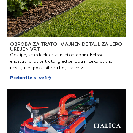
OBROBA ZA TRATO: MAJHEN DETAJL ZA LEPO
UREJEN VRT
Odkrijte, kako lahko z vrtnimi obrobami Belissa
enostavno ločite trato, gredice, poti in dekorativna
nasutja ter poskrbite za bolj urejen vrt.
Preberite si več