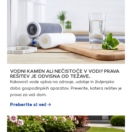
pomikanje obdelovanca med
žaganjem.Tehnične
lastnosti:Maks. nosilnost:
200 kgFiksna opora: 200
kgDrsna opora
kroglična/valjasta: 100
kgDrsna V-opora: 45
kgTlorisna površina (stoječe):
60 × 54 cmMere (zloženo): 15
× 54 cmDelovna višina: 78 –
127,5 cmTeža izdelka brez
dodatkov: 11,26 kgMere
izdelka (D × Š × V): 67 × 75 ×
83 – 128 cmPredstavitev
delovne stolice Batavia 4v1:
VODNI KAMEN ALI NEČISTOČE V VODI? PRAVA
REŠITEV JE ODVISNA OD TEŽAVE.
Kakovost vode vpliva na zdravje, udobje in življenjsko
dobo gospodinjskih aparatov. Preverite, katera rešitev je
prava za vaš dom.
Preberite si več