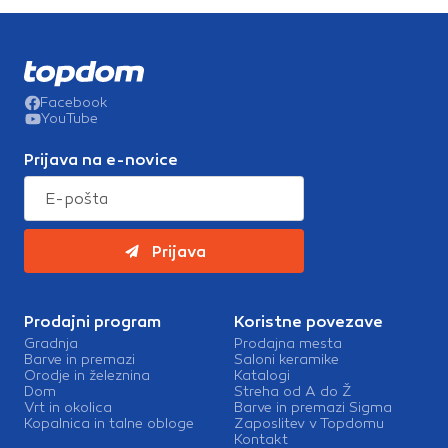
Facebook
YouTube
Prijava na e-novice
Prijava
Prodajni program
Koristne povezave
Gradnja
Prodajna mesta
Barve in premazi
Saloni keramike
Orodje in železnina
Katalogi
Dom
Streha od A do Ž
Vrt in okolica
Barve in premazi Sigma
Kopalnica in talne obloge
Zaposlitev v Topdomu
Kontakt