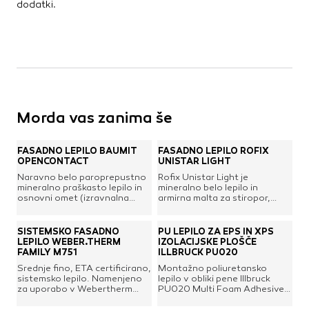
dodatki.
Kovinske kritine
Les za ostrešje
Opečne kritine
Ostale kritine
Strešna izolacija
Morda vas zanima še
Suha gradnja
Dodatki za suho gradnjo
FASADNO LEPILO BAUMIT
FASADNO LEPILO RÖFIX
Izolacija
OPENCONTACT
UNISTAR LIGHT
Izravnalne mase za stene in strop
Naravno belo paroprepustno
Rofix Unistar Light je
mineralno praškasto lepilo in
mineralno belo lepilo in
Mavčne plošče
osnovni omet (izravnalna
armirna malta za stiropor,
OSB plošče
masa) za ročno in strojno
mineralno volno in lesena
nanašanje. Razvito posebej za
vlakna-izolacijske plošče. Na
Ostale plošče za suho gradnjo
fasadni sistem Baumit open.
udarce odporen armirni sloj
SISTEMSKO FASADNO
PU LEPILO ZA EPS IN XPS
Primerno tudi za zelo vlažne in
debeline 5 mm. Za lepljenje in
Profili in kotniki
LEPILO WEBER.THERM
IZOLACIJSKE PLOŠČE
s soljo zelo obremenjene
armiranje plošč v področju
FAMILY M751
ILLBRUCK PU020
Revizijska vrata
zidove. Z dobrim oprijemom,
podzidka. Lastnosti:visoka
Srednje fino, ETA certificirano,
Montažno poliuretansko
omejeno sposobnostjo
odpornost na udarce -
Spuščeni stropovi
sistemsko lepilo. Namenjeno
lepilo v obliki pene Illbruck
kapilarnega dviga in dobrimi
odpornost na točo,zelo visok
za uporabo v Webertherm
PU020 Multi Foam Adhesive
obdelovalnimi lastnostmi.zelo
izkoristek,odlična
family fasadnih sistemih ali za
je posebej zasnovano za
paroprepustnobele barvezelo
izdelave,univerzalno