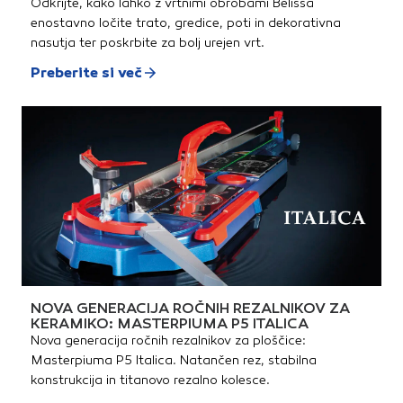
Odkrijte, kako lahko z vrtnimi obrobami Belissa
enostavno ločite trato, gredice, poti in dekorativna
nasutja ter poskrbite za bolj urejen vrt.
Preberite si več
NOVA GENERACIJA ROČNIH REZALNIKOV ZA
KERAMIKO: MASTERPIUMA P5 ITALICA
Nova generacija ročnih rezalnikov za ploščice:
Masterpiuma P5 Italica. Natančen rez, stabilna
konstrukcija in titanovo rezalno kolesce.