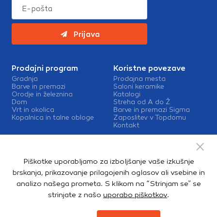
Prijava
Prodajni program
Koristne povezave
Gradnja
Prodajna mesta
Barve in premazi
Saloni keramike
Orodje in železnina
Katalogi
Dom
Streha od A do Ž
Vrt in okolica
Barve in premazi Sigma
Kopalnica in talne obloge
Zaposlitev v Topdomu
Kontakt
Storitve
Izris kopalnic
Piškotke uporabljamo za izboljšanje vaše izkušnje
Mešalnice barv
Dostava
brskanja, prikazovanje prilagojenih oglasov ali vsebine in
analizo našega prometa. S klikom na “Strinjam se” se
strinjate z našo
uporabo piškotkov
.
Copyright © 2026. Topdom d.o.o. Vse pravice pridržane.
Pravno obvestilo
Notranja prijava
Zasebnost in piškotki