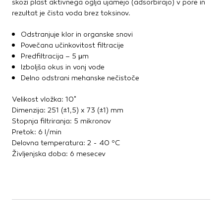
skozi plast aktivnega oglja ujamejo (adsorbirajo) v pore in
rezultat je čista voda brez toksinov.
Odstranjuje klor in organske snovi
Povečana učinkovitost filtracije
Predfiltracija – 5 μm
Izboljša okus in vonj vode
Delno odstrani mehanske nečistoče
Velikost vložka: 10"
Dimenzija: 251 (±1,5) x 73 (±1) mm
Stopnja filtriranja: 5 mikronov
Pretok: 6 l/min
Delovna temperatura: 2 - 40 ºC
Življenjska doba: 6 mesecev