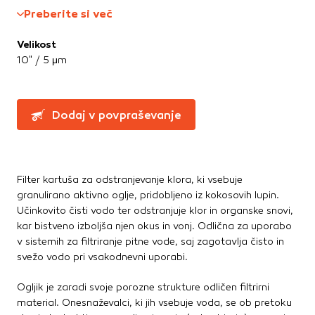
Te piškotke nastavijo naši oglaševalski partnerji.
Preberite si več
Partnerska oglaševalska podjetja jih lahko uporabljajo za
izdelavo profila vaših interesov, ki ga nato uporabijo za
Velikost
prikazovanje ustreznih oglasov na drugih spletnih mestih.
10" / 5 μm
Pri delu uporabljajo edinstveno prepoznavanje vašega
brskalnika in naprave. Če zavrnete uporabo teh piškotkov,
ne boste deležni našega ciljnega spletnega oglaševanja.
Dodaj v povpraševanje
Potrdi moje izbire
DOVOLI VSE
Filter kartuša za odstranjevanje klora, ki vsebuje
granulirano aktivno oglje, pridobljeno iz kokosovih lupin.
Učinkovito čisti vodo ter odstranjuje klor in organske snovi,
kar bistveno izboljša njen okus in vonj. Odlična za uporabo
v sistemih za filtriranje pitne vode, saj zagotavlja čisto in
svežo vodo pri vsakodnevni uporabi.
Ogljik je zaradi svoje porozne strukture odličen filtrirni
material. Onesnaževalci, ki jih vsebuje voda, se ob pretoku