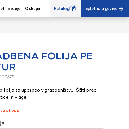
eti in ideje
O skupini
Katalog
Spletna trgovina
DBENA FOLIJA PE
TUR
e iz vašega
s, vaše nastavitve,
003675
ovanji. Te
folija za uporabo v gradbeništvu. Ščiti pred
 zagotovijo bolj
ode in vlage.
ete. Klikajte
stavitve. Blokiranje
te si več
toritve.
Več
ja