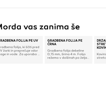
vo profila vaših interesov, ki ga nato uporabijo za prikazova
estih. Pri delu uporabljajo edinstveno prepoznavanje vašega
e uporabo teh piškotkov, ne boste deležni našega ciljnega
orda vas zanima še
e
RADBENA FOLIJA PE UV
GRADBENA FOLIJA PE
DRŽA
ČRNA
STRE
radbena folija, ki ščiti pred
KOVI
V žarki in preprečuje vdor
Gradbena folija debeline
lage in vode. Za uporabo v
0,15 mm, širina 4 m. Folijo
Kovin
radbeništvu.
režemo v dolžinah po željah
stretc
kupca.