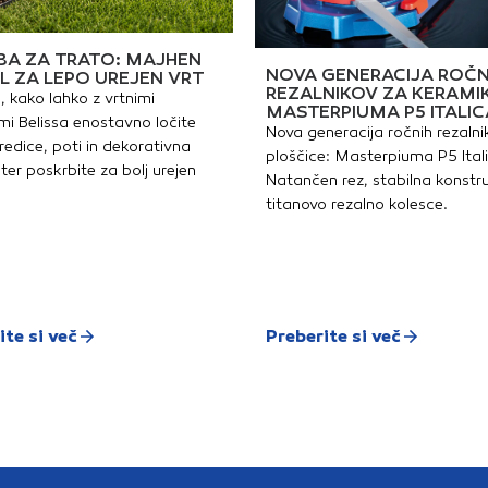
A ZA TRATO: MAJHEN
NOVA GENERACIJA ROČN
L ZA LEPO UREJEN VRT
REZALNIKOV ZA KERAMI
, kako lahko z vrtnimi
MASTERPIUMA P5 ITALIC
i Belissa enostavno ločite
Nova generacija ročnih rezalni
redice, poti in dekorativna
ploščice: Masterpiuma P5 Ital
ter poskrbite za bolj urejen
Natančen rez, stabilna konstru
titanovo rezalno kolesce.
ite si več
Preberite si več