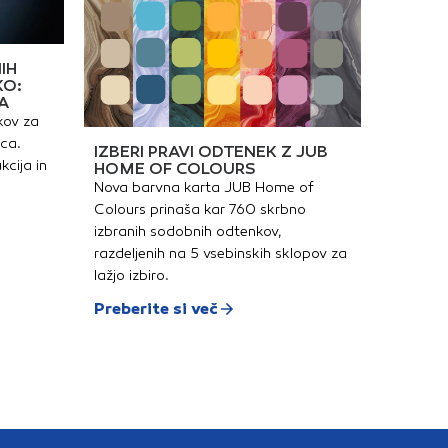
IH
KO:
A
kov za
ica.
IZBERI PRAVI ODTENEK Z JUB
kcija in
HOME OF COLOURS
Nova barvna karta JUB Home of
Colours prinaša kar 760 skrbno
izbranih sodobnih odtenkov,
razdeljenih na 5 vsebinskih sklopov za
lažjo izbiro.
Preberite si več