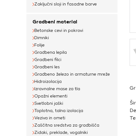
Obvezni piškotki
Zaključni sloji in fasadne barve
Ti piškotki so nujni 
Gradbeni material
Običajno so nastavlje
Betonske cevi in pokrovi
nastavitev zasebnosti
Dimniki
blokira te piškotke 
Folije
delovali.
Gradbena lepila
Gradbeni filci
Piškotki za učinkov
Gradbeni les
S temi piškotki štej
Gradbeno železo in armaturne mreže
delovanja našega spl
Hidroizolacija
Gr
priljubljena, in opaz
Izravnalne mase za tla
Opažni elementi
zbirajo, so združeni
Ši
Svetlobni jaški
obiskali naše spletn
De
Toplotna, talna izolacija
Piškotki za ciljno 
Te
Veziva in ometi
Zaščitna sredstva za gradbišča
Te piškotke nastavijo
Zidaki, preklade, vogalniki