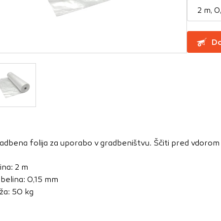
2 m, 0
za delovanje spletnega mesta, zato jih v naših sistemih ni mog
ni samo kot odziv na vaša dejanja, ki vodijo do storitvenih z
Do
, prijava ali izpolnjevanje obrazcev. Na voljo imate nastavite
ali vas opozori na njih. V tem primeru nekateri deli spletne
itost delovanja
emo obiske in izvor prometa, da lahko merimo in izboljšamo 
etnega mesta. Z njimi prepoznamo, katera mesta so najbolj
adbena folija za uporabo v gradbeništvu. Ščiti pred vdorom 
ujemo, kako se obiskovalci pomikajo po spletnem mestu. Podatk
 in anonimni. Če uporabo teh piškotkov zavrnete, ne bomo ved
rina: 2 m
o mesto.
belina: 0,15 mm
usmerjenost
ža: 50 kg
 naši oglaševalski partnerji. Partnerska oglaševalska podjetj