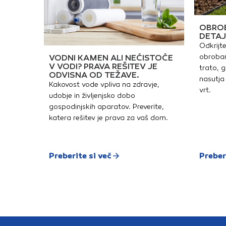
OBROB
DETAJ
Odkrijte
obrobam
VODNI KAMEN ALI NEČISTOČE
V VODI? PRAVA REŠITEV JE
trato, g
ODVISNA OD TEŽAVE.
nasutja 
Kakovost vode vpliva na zdravje,
vrt.
udobje in življenjsko dobo
gospodinjskih aparatov. Preverite,
katera rešitev je prava za vaš dom.
Preberite si več
Preber