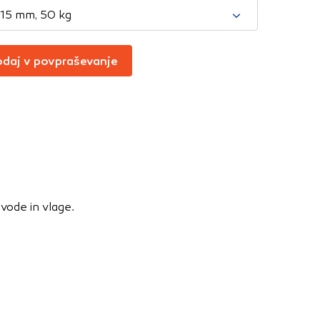
Vedno aktivni
,15 mm, 50 kg
oče izklopiti.
ahtev, na primer
daj v povpraševanje
v, da brskalnik
ga mesta ne bodo
učinkovitost
 in najmanj
vode in vlage.
i, ki jih piškotki
eli, kdaj ste
a jih lahko