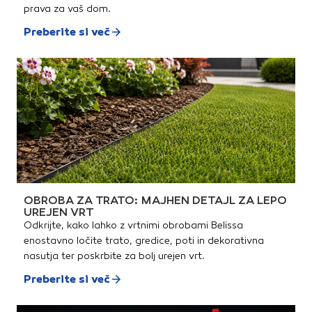
kritinaTehnične
prava za vaš dom.
lastnosti:Dimenzije: 329 ×
420 mmMin. poraba: 10,1
Preberite si več
kos/m²Min. naklon strehe (z
uporabo sekundarne kritine):
≥ 15ºMin. naklon strehe (brez
uporabe sekundarne kritine): ≥
20ºRazdalja med letvami: 295
- 330 mmTeža: 4,7
kg/kosPovršina: gladka
(Novo)Material:
visokokakovosten beton
OBROBA ZA TRATO: MAJHEN DETAJL ZA LEPO
UREJEN VRT
Odkrijte, kako lahko z vrtnimi obrobami Belissa
enostavno ločite trato, gredice, poti in dekorativna
nasutja ter poskrbite za bolj urejen vrt.
Preberite si več