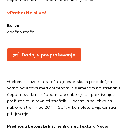
Greznice in čistilne naprave
Te piškotke nastavijo naši oglaševalski partnerji.
Partnerska oglaševalska podjetja jih lahko uporabljajo za
Kanalizacijske cevi in spoji
Preberite si več
izdelavo profila vaših interesov, ki ga nato uporabijo za
LTŽ pokrovi, oljni jaški, kovinski jaški
prikazovanje ustreznih oglasov na drugih spletnih mestih.
PVC jaški
Barva
Pri delu uporabljajo edinstveno prepoznavanje vašega
Vodovod
opečno rdeča
brskalnika in naprave. Če zavrnete uporabo teh piškotkov,
Zbiralniki vode
ne boste deležni našega ciljnega spletnega oglaševanja.
Stavbno pohištvo
Dodaj v povpraševanje
Potrdi moje izbire
Drsne kasete
Kljuke, okovje, ključavnice
DOVOLI VSE
Notranja vrata
Grebenski razdelilni strešnik je estetska in pred dežjem
Stopnice
varna povezava med grebenom in slemenom na strehah s
Strešna okna
čopom oz. delnim čopom. Uporaben je pri prekrivanju s
Zunanja vrata
profiliranimi in ravnimi strešniki. Uporablja se lahko za
naklone streh med 20° in 50°. V kompletu z vijakom za
pritrjevanje.
Streha
Betonske kritine
Prednosti betonske kritine Bramac Textura Novo:
Dodatki za streho