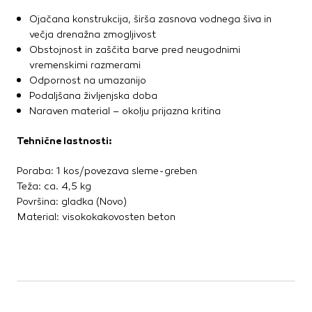
Kovinske kritine
Ojačana konstrukcija, širša zasnova vodnega šiva in
Les za ostrešje
večja drenažna zmogljivost
Opečne kritine
Obstojnost in zaščita barve pred neugodnimi
Ostale kritine
vremenskimi razmerami
Odpornost na umazanijo
Strešna izolacija
Podaljšana življenjska doba
Naraven material – okolju prijazna kritina
Suha gradnja
Tehnične lastnosti:
Dodatki za suho gradnjo
Izolacija
Poraba: 1 kos/povezava sleme-greben
Izravnalne mase za stene in strop
Teža: ca. 4,5 kg
Mavčne plošče
Površina: gladka (Novo)
OSB plošče
Material: visokokakovosten beton
Ostale plošče za suho gradnjo
Profili in kotniki
Revizijska vrata
Spuščeni stropovi