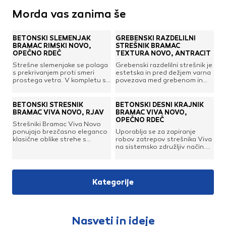
Morda vas zanima še
BETONSKI SLEMENJAK
GREBENSKI RAZDELILNI
BRAMAC RIMSKI NOVO,
STREŠNIK BRAMAC
OPEČNO RDEČ
TEXTURA NOVO, ANTRACIT
Strešne slemenjake se polaga
Grebenski razdelilni strešnik je
s prekrivanjem proti smeri
estetska in pred dežjem varna
prostega vetra. V kompletu s
povezava med grebenom in
slemensko in grebensko
slemenom na strehah s čopom
spojko.Tehnične
oz. delnim čopom. Uporaben
lastnosti:Dimenzije: 250/218 x
je pri prekrivanju s profiliranimi
BETONSKI STREŠNIK
BETONSKI DESNI KRAJNIK
450 mmPoraba: 2,5
in ravnimi strešniki. Uporablja
BRAMAC VIVA NOVO, RJAV
BRAMAC VIVA NOVO,
kos/tmTeža: ca. 4,8
se lahko za naklone streh med
OPEČNO RDEČ
Strešniki Bramac Viva Novo
kgPovršina: gladka
20° in 50°. V kompletu z
ponujajo brezčasno eleganco
Uporablja se za zapiranje
(Novo)Material:
vijakom za
klasične oblike strehe s
robov zatrepov strešnika Viva
visokokakovosten beton
pritrjevanje.Prednosti
sodobnimi tehničnimi
na sistemsko združljiv način.
betonske kritine Bramac
rešitvami. Njihov bolj
Robne oz. krajne strešnike
Textura Novo:Ojačana
tradicionalen značaj
velikosti 1/1 in 3/4 je potrebno
konstrukcija, širša zasnova
zagotavlja domač, znan videz,
namestiti izmenično v vrstah,
vodnega šiva in večja
ki se prilega skoraj vsakemu
s čimer se zagotovi
drenažna
Kategorije
arhitekturnemu slogu.
enakomerna pokritost in
zmogljivostObstojnost in
Zahvaljujoč napredni
namestitev v četrtinski fugi za
zaščita barve pred neugodnimi
konstrukciji so zanesljiva in
boljše odvodnjavanje. Morda
vremenskimi
trpežna rešitev, ki zagotavlja
bo treba v vsako drugo vrsto
razmeramiOdpornost na
boljšo vodotesnost in idealno
namestiti polovični strešnik.
umazanijoPodaljšana
Nasveti in ideje
prezračevanje kot del
Krajnike je potrebno vedno
življenjska dobaNaraven