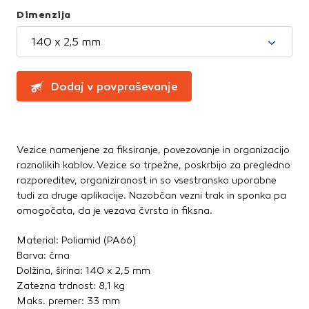
Greznice in čistilne naprave
Te piškotke nastavijo naši oglaševalski partnerji.
Dimenzija
Partnerska oglaševalska podjetja jih lahko uporabljajo za
Kanalizacijske cevi in spoji
izdelavo profila vaših interesov, ki ga nato uporabijo za
LTŽ pokrovi, oljni jaški, kovinski jaški
140 x 2,5 mm
prikazovanje ustreznih oglasov na drugih spletnih mestih.
PVC jaški
Pri delu uporabljajo edinstveno prepoznavanje vašega
Vodovod
brskalnika in naprave. Če zavrnete uporabo teh piškotkov,
Dodaj v povpraševanje
Zbiralniki vode
ne boste deležni našega ciljnega spletnega oglaševanja.
Stavbno pohištvo
Potrdi moje izbire
Drsne kasete
Vezice namenjene za fiksiranje, povezovanje in organizacijo
Kljuke, okovje, ključavnice
raznolikih kablov. Vezice so trpežne, poskrbijo za pregledno
DOVOLI VSE
razporeditev, organiziranost in so vsestransko uporabne
Notranja vrata
tudi za druge aplikacije. Nazobčan vezni trak in sponka pa
Stopnice
omogočata, da je vezava čvrsta in fiksna.
Strešna okna
Zunanja vrata
Material: Poliamid (PA66)
Barva: črna
Streha
Dolžina, širina: 140 x 2,5 mm
Zatezna trdnost: 8,1 kg
Betonske kritine
Maks. premer: 33 mm
Dodatki za streho