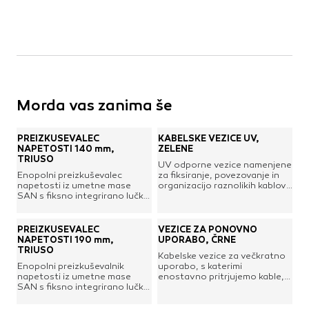
Kovinske kritine
Les za ostrešje
Opečne kritine
Ostale kritine
Strešna izolacija
Morda vas zanima še
Suha gradnja
PREIZKUŠEVALEC
KABELSKE VEZICE UV,
Dodatki za suho gradnjo
NAPETOSTI 140 mm,
ZELENE
Izolacija
TRIUSO
UV odporne vezice namenjene
Izravnalne mase za stene in strop
Enopolni preizkuševalec
za fiksiranje, povezovanje in
napetosti iz umetne mase
organizacijo raznolikih kablov.
Mavčne plošče
SAN s fiksno integrirano lučko
Vezice so trpežne in obstojne,
in ploščatim izvijačem. Izdelan
poskrbijo za pregledno
OSB plošče
po DIN VDE 0680-6:1977-
razporeditev, organiziranost
Ostale plošče za suho gradnjo
04.Območje napetosti: 120 –
in so vsestransko uporabne
PREIZKUŠEVALEC
VEZICE ZA PONOVNO
250 VMaterial ročaja: umetna
tudi za druge aplikacije.
Profili in kotniki
NAPETOSTI 190 mm,
UPORABO, ČRNE
masa SANMaterial rezila:
Nazobčan vezni trak in sponka
TRIUSO
Kabelske vezice za večkratno
Revizijska vrata
orodno jeklo C60Kovinska
pa omogočata, da je vezava
Enopolni preizkuševalnik
uporabo, s katerimi
zaponkaDolžina: 140
čvrsta in fiksna.Material:
Spuščeni stropovi
napetosti iz umetne mase
enostavno pritrjujemo kable,
mmPloščata glava: 3,0 mm
Poliamid (PA66)Barva:
SAN s fiksno integrirano lučko
tablice, ograje, rastline itd.
zelenaDolžina, širina: 140 x
in ploščatim izvijačem. Izdelan
Vsestransko uporabne,
3,6 mmZatezna trdnost: 18,2
po DIN VDE 0680-6:1977-
poskrbijo za fiksiranje,