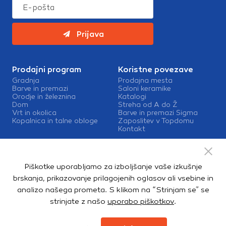
Prijava
Prodajni program
Koristne povezave
Gradnja
Prodajna mesta
Barve in premazi
Saloni keramike
Orodje in železnina
Katalogi
Dom
Streha od A do Ž
Vrt in okolica
Barve in premazi Sigma
Kopalnica in talne obloge
Zaposlitev v Topdomu
Kontakt
Storitve
Izris kopalnic
Piškotke uporabljamo za izboljšanje vaše izkušnje
Mešalnice barv
Dostava
brskanja, prikazovanje prilagojenih oglasov ali vsebine in
analizo našega prometa. S klikom na “Strinjam se” se
strinjate z našo
uporabo piškotkov
.
Copyright © 2026. Topdom d.o.o. Vse pravice pridržane.
Pravno obvestilo
Notranja prijava
Zasebnost in piškotki