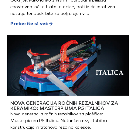
Odkrijte, kako lahko z vrtnimi obrobami Belissa
enostavno ločite trato, gredice, poti in dekorativna
nasutja ter poskrbite za bolj urejen vrt.
Preberite si več
NOVA GENERACIJA ROČNIH REZALNIKOV ZA
KERAMIKO: MASTERPIUMA P5 ITALICA
Nova generacija ročnih rezalnikov za ploščice:
Masterpiuma P5 Italica. Natančen rez, stabilna
konstrukcija in titanovo rezalno kolesce.