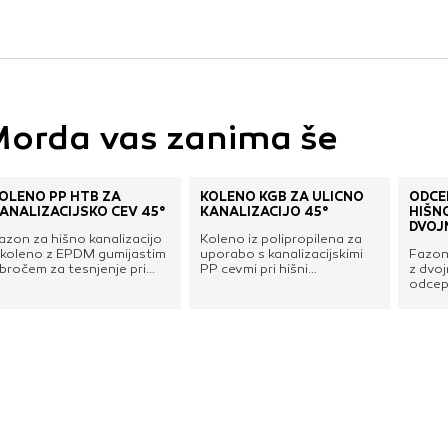
vo profila vaših interesov, ki ga nato uporabijo za prikazova
estih. Pri delu uporabljajo edinstveno prepoznavanje vašega
e uporabo teh piškotkov, ne boste deležni našega ciljnega
orda vas zanima še
e
OLENO PP HTB ZA
KOLENO KGB ZA ULIČNO
ODCE
ANALIZACIJSKO CEV 45°
KANALIZACIJO 45°
HIŠN
DVOJN
azon za hišno kanalizacijo
Koleno iz polipropilena za
 koleno z EPDM gumijastim
uporabo s kanalizacijskimi
Fazon 
bročem za tesnjenje pri
PP cevmi pri hišni
z dvoj
pajanju s cevjo in drugimi
kanalizaciji.
odcep
lementi. Izdelano iz
cevovo
isokokakovostnega
napel
olipropilen-homopolimera
gumija
PP-H) in odporno na slano
tesnje
odo, alkohol, kisline,
drugim
lkalije, sulfate, agresivne
visok
line in vse vrste
polip
etergentov.
(PP-H
vodo, 
alkali