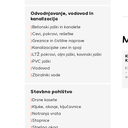
uporabljajo za izdela
na drugih spletnih m
Odvodnjavanje, vodovod in
naprave. Če zavrnet
kanalizacija
oglaševanja.
Betonski jaški in kanalete
Cevi, pokrovi, rešetke
M
Greznice in čistilne naprave
Potrdi moje izbir
Kanalizacijske cevi in spoji
LTŽ pokrovi, oljni jaški, kovinski jaški
K
K
PVC jaški
Vodovod
F
-
Zbiralniki vode
o
s
e
v
Stavbno pohištvo
p
(
Drsne kasete
v
Kljuke, okovje, ključavnice
a
p
Notranja vrata
d
Stopnice
Strešna okna