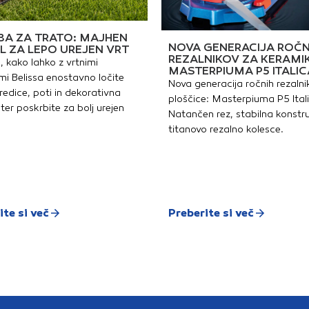
A ZA TRATO: MAJHEN
NOVA GENERACIJA ROČN
L ZA LEPO UREJEN VRT
REZALNIKOV ZA KERAMI
, kako lahko z vrtnimi
MASTERPIUMA P5 ITALIC
i Belissa enostavno ločite
Nova generacija ročnih rezalni
redice, poti in dekorativna
ploščice: Masterpiuma P5 Ital
ter poskrbite za bolj urejen
Natančen rez, stabilna konstru
titanovo rezalno kolesce.
ite si več
Preberite si več