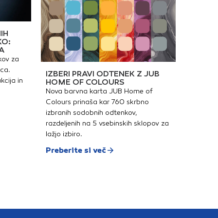
IH
KO:
A
kov za
ica.
IZBERI PRAVI ODTENEK Z JUB
kcija in
HOME OF COLOURS
Nova barvna karta JUB Home of
Colours prinaša kar 760 skrbno
izbranih sodobnih odtenkov,
razdeljenih na 5 vsebinskih sklopov za
lažjo izbiro.
Preberite si več