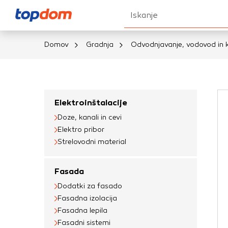
Iskanje
Domov
Gradnja
Odvodnjavanje, vodovod in k
Nastavitve piškot
Vaša zasebnost
Elektroinštalacije
Doze, kanali in cevi
Ko obiščete katero k
Elektro pribor
brskalnika, večinoma 
Strelovodni material
vašo napravo ali pa s
informacije običajno
Fasada
prilagojeno spletno 
Dodatki za fasado
različna imena katego
Fasadna izolacija
določenih vrst piško
Fasadna lepila
informacij
Fasadni sistemi