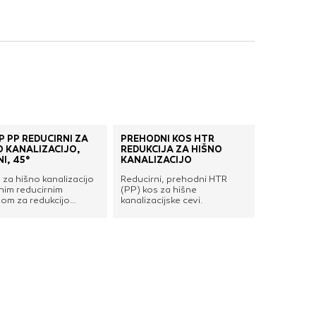
nje ustreznih oglasov
 brskalnika in
 spletnega
DOVOLI VSE
P PP REDUCIRNI ZA
PREHODNI KOS HTR
O KANALIZACIJO,
REDUKCIJA ZA HIŠNO
I, 45°
KANALIZACIJO
za hišno kanalizacijo
Reducirni, prehodni HTR
nim reducirnim
(PP) kos za hišne
om za redukcijo
kanalizacijske cevi.
da pri križni
javi. Z EPDM
stimi tesnili za
nje spojev s cevmi in
i elementi. Izdelano iz
okakovostnega
ropilen-homopolimera
) in odporno na slano
alkohol, kisline,
je, sulfate, agresivne