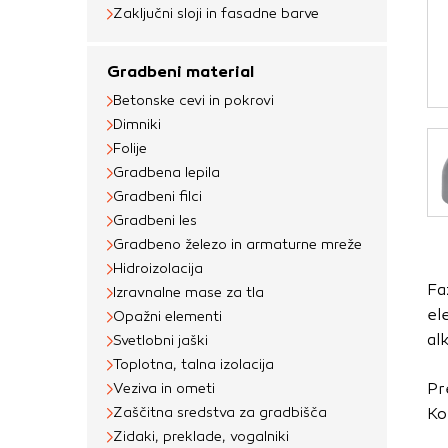
Obvezni piškotki
Zaključni sloji in fasadne barve
Ti piškotki so nujni 
Gradbeni material
Običajno so nastavlje
Betonske cevi in pokrovi
nastavitev zasebnosti
Dimniki
blokira te piškotke 
Folije
delovali.
Gradbena lepila
Gradbeni filci
Piškotki za učinkov
Gradbeni les
S temi piškotki štej
Gradbeno železo in armaturne mreže
delovanja našega spl
Hidroizolacija
Fa
priljubljena, in opaz
Izravnalne mase za tla
el
Opažni elementi
zbirajo, so združeni
al
Svetlobni jaški
obiskali naše spletn
Toplotna, talna izolacija
Piškotki za ciljno 
Pr
Veziva in ometi
Zaščitna sredstva za gradbišča
Ko
Te piškotke nastavijo
Zidaki, preklade, vogalniki