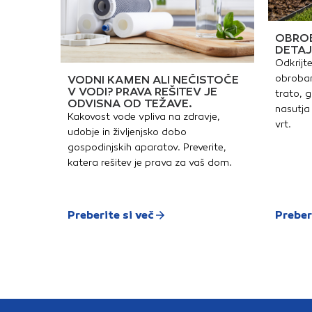
OBROB
DETAJ
Odkrijte
obrobam
VODNI KAMEN ALI NEČISTOČE
V VODI? PRAVA REŠITEV JE
trato, g
ODVISNA OD TEŽAVE.
nasutja 
Kakovost vode vpliva na zdravje,
vrt.
udobje in življenjsko dobo
gospodinjskih aparatov. Preverite,
katera rešitev je prava za vaš dom.
Preberite si več
Preber