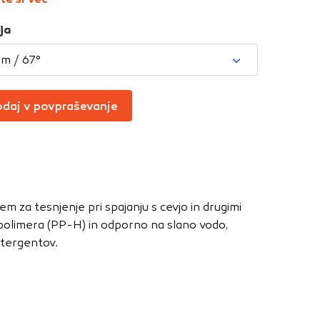
Vedno aktivni
ja
oče izklopiti.
ahtev, na primer
mm / 67°
v, da brskalnik
ga mesta ne bodo
daj v povpraševanje
učinkovitost
 in najmanj
 za tesnjenje pri spajanju s cevjo in drugimi
i, ki jih piškotki
polimera (PP-H) in odporno na slano vodo,
eli, kdaj ste
detergentov.
a jih lahko