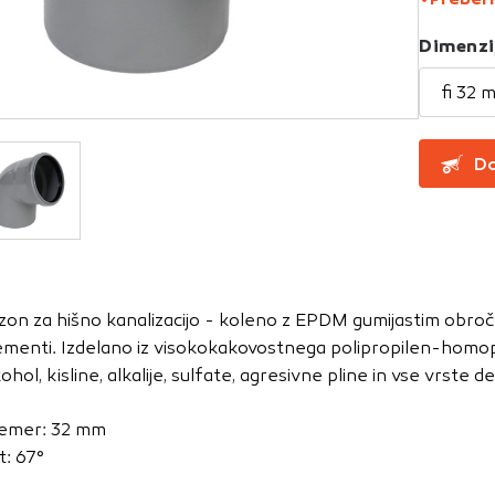
Dimenzi
za delovanje spletnega mesta, zato jih v naših sistemih ni mog
ni samo kot odziv na vaša dejanja, ki vodijo do storitvenih z
fi 32 
, prijava ali izpolnjevanje obrazcev. Na voljo imate nastavite
ali vas opozori na njih. V tem primeru nekateri deli spletne
Do
itost delovanja
emo obiske in izvor prometa, da lahko merimo in izboljšamo 
etnega mesta. Z njimi prepoznamo, katera mesta so najbolj
zon za hišno kanalizacijo - koleno z EPDM gumijastim obročem
ujemo, kako se obiskovalci pomikajo po spletnem mestu. Podatk
ementi. Izdelano iz visokokakovostnega polipropilen-homo
 in anonimni. Če uporabo teh piškotkov zavrnete, ne bomo ved
kohol, kisline, alkalije, sulfate, agresivne pline in vse vrste 
o mesto.
usmerjenost
emer: 32 mm
t: 67°
 naši oglaševalski partnerji. Partnerska oglaševalska podjetj