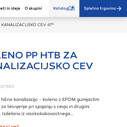
eti in ideje
O skupini
Katalog
Spletna trgovina
 KANALIZACIJSKO CEV 67°
ENO PP HTB ZA
ALIZACIJSKO CEV
e iz vašega
s, vaše nastavitve,
ovanji. Te
027883
 zagotovijo bolj
ete. Klikajte
 hišno kanalizacijo - koleno z EPDM gumijastim
stavitve. Blokiranje
a tesnjenje pri spajanju s cevjo in drugimi
toritve.
Več
 Izdelano iz visokokakovostnega...
te si več