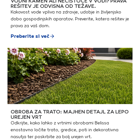
VODNI KAMEN ALI NEČISTOČE V VODI? PRAVA
REŠITEV JE ODVISNA OD TEŽAVE.
Kakovost vode vpliva na zdravje, udobje in življenjsko
dobo gospodinjskih aparatov. Preverite, katera rešitev je
prava za vaš dom.
Preberite si več
OBROBA ZA TRATO: MAJHEN DETAJL ZA LEPO
UREJEN VRT
Odkrijte, kako lahko z vrtnimi obrobami Belissa
enostavno ločite trato, gredice, poti in dekorativna
nasutja ter poskrbite za bolj urejen vrt.