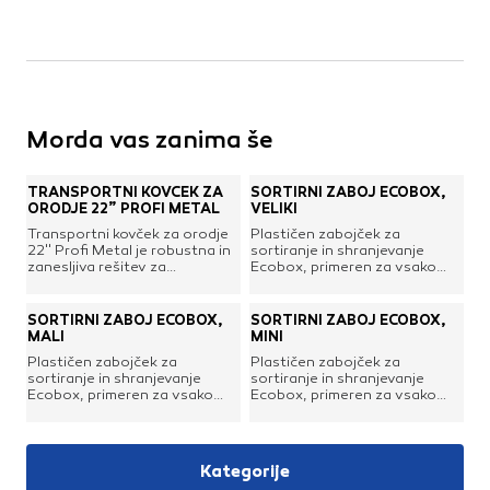
Morda vas zanima še
TRANSPORTNI KOVČEK ZA
SORTIRNI ZABOJ ECOBOX,
ORODJE 22” PROFI METAL
VELIKI
Transportni kovček za orodje
Plastičen zabojček za
22'' Profi Metal je robustna in
sortiranje in shranjevanje
zanesljiva rešitev za
Ecobox, primeren za vsako
shranjevanje in transport
delavnico, garažo in dom.
orodja. Prostorna notranjost
Trdne konstrukcije, izdelan iz
omogoča pregledno
polipropilena, s prostorom za
SORTIRNI ZABOJ ECOBOX,
SORTIRNI ZABOJ ECOBOX,
organizacijo za hitrejše delo.
označevanje oz. etiketo.
MALI
MINI
Zaradi trpežne konstrukcije je
Njegova oblika omogoča
Plastičen zabojček za
Plastičen zabojček za
primeren za profesionalno in
enostavno zlaganje enega na
sortiranje in shranjevanje
sortiranje in shranjevanje
domačo uporabo.Dimenzije:
drugega ali namestitev na
Ecobox, primeren za vsako
Ecobox, primeren za vsako
510 x 255 x 265 mm
stensko vodilo.Zunanje mere:
delavnico, garažo in dom.
delavnico, garažo in dom.
220 x 350 x 165 mmBarva:
Trdne konstrukcije, izdelan iz
Trdne konstrukcije, izdelan iz
modra
polipropilena, s prostorom za
polipropilena, s prostorom za
označevanje oz. etiketo.
označevanje oz. etiketo.
Kategorije
Njegova oblika omogoča
Njegova oblika omogoča