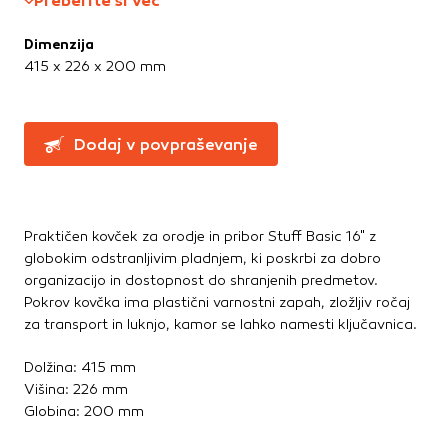
Preberite si več
Te piškotke nastavijo naši oglaševalski partnerji.
Partnerska oglaševalska podjetja jih lahko uporabljajo za
Dimenzija
izdelavo profila vaših interesov, ki ga nato uporabijo za
415 x 226 x 200 mm
prikazovanje ustreznih oglasov na drugih spletnih mestih.
Pri delu uporabljajo edinstveno prepoznavanje vašega
brskalnika in naprave. Če zavrnete uporabo teh piškotkov,
ne boste deležni našega ciljnega spletnega oglaševanja.
Dodaj v povpraševanje
Potrdi moje izbire
Praktičen kovček za orodje in pribor Stuff Basic 16" z
DOVOLI VSE
globokim odstranljivim pladnjem, ki poskrbi za dobro
organizacijo in dostopnost do shranjenih predmetov.
Pokrov kovčka ima plastični varnostni zapah, zložljiv ročaj
za transport in luknjo, kamor se lahko namesti ključavnica.
Dolžina: 415 mm
Višina: 226 mm
Globina: 200 mm