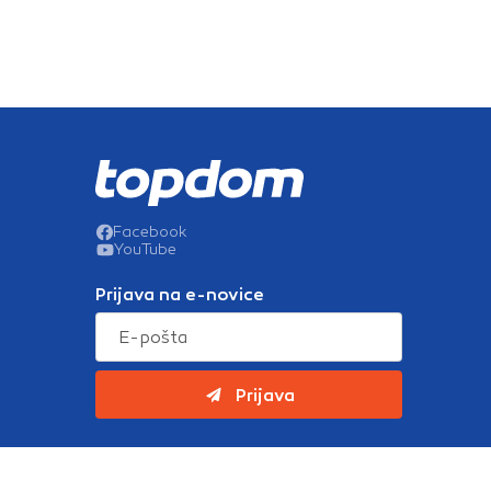
p
h
b
i
J
n
v
z
p
g
n
l
z
b
Facebook
p
YouTube
p
h
g
Prijava na e-novice
z
g
Prijava