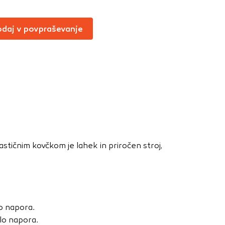
Vedno aktivni
oče izklopiti.
daj v povpraševanje
ahtev, na primer
v, da brskalnik
ga mesta ne bodo
učinkovitost
 in najmanj
stičnim kovčkom je lahek in priročen stroj,
i, ki jih piškotki
eli, kdaj ste
lo napora.
a jih lahko
lo napora.