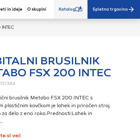
eti in ideje
O skupini
Katalog
Spletna trgovina
 INTEC
ITALNI BRUSILNIK
ABO FSX 200 INTEC
e iz vašega
s, vaše nastavitve,
151384
ovanji. Te
ični brusilnik Metabo FSX 200 INTEC s
 zagotovijo bolj
m plastičnim kovčkom je lahek in priročen stroj,
ete. Klikajte
 za delo z eno roko.Prednosti:Lahek in
stavitve. Blokiranje
..
toritve.
Več
te si več