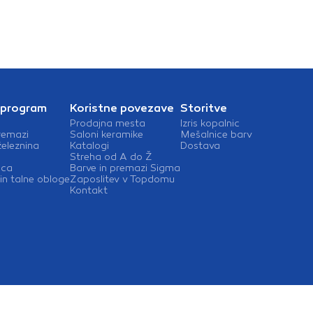
materialom in
opravilom.Primeren za
brusne in rezalne plošče
premera do 125
mm.Digitalna izbira treh
hitrosti s preprostim
upravljanjem.Hitra menjava
plošče brez uporabe
orodja.Varnostni ščitnik s
hitrim nastavljanjem za
večjo varnost in udobje pri
 program
Koristne povezave
Storitve
delu.Primeren za rezanje in
Prodajna mesta
Izris kopalnic
brušenje kovine, betona,
remazi
Saloni keramike
Mešalnice barv
opeke, keramike in drugih
železnina
Katalogi
Dostava
gradbenih
Streha od A do Ž
materialov.Združljiv z vsemi
ica
Barve in premazi Sigma
18 V baterijami Maxxpack za
in talne obloge
Zaposlitev v Topdomu
brezžično
Kontakt
prilagodljivostTehnične
lastnosti:Premer plošče:
125 mmNavoj vretena:
M14Hitrost prosti tek: 0 -
3500 / 6500 / 9000 min-
1Napetost: 18 VTeža brez
baterije: 1,68 kgDimenzije
(DxŠxV): 320 x 110 x 145
mmObseg dobave:1x
brezkrtačni akumulatorski
kotni brusilnik Batavia
Maxxpack 18 V 125 mm1x