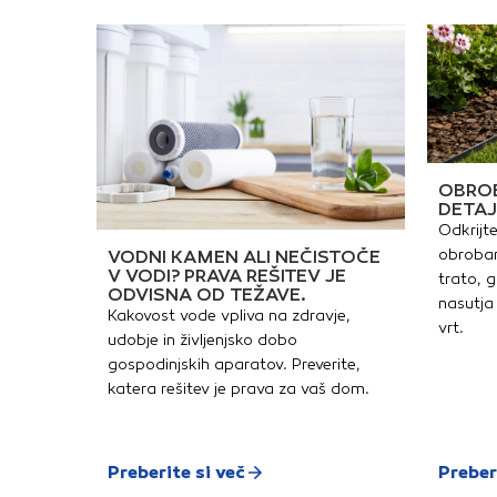
z
d
o
p
b
i
š
k
i
l
1
4
OBROB
M
DETAJ
2
Odkrijte
1
b
obrobam
VODNI KAMEN ALI NEČISTOČE
(
V VODI? PRAVA REŠITEV JE
trato, g
m
ODVISNA OD TEŽAVE.
A
nasutja 
Kakovost vode vpliva na zdravje,
b
vrt.
2
udobje in življenjsko dobo
a
gospodinjskih aparatov. Preverite,
B
n
katera rešitev je prava za vaš dom.
s
b
o
1
n
Preberite si več
Preber
b