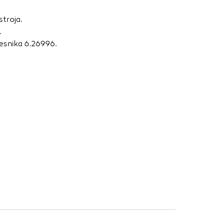
nje ustreznih oglasov
 brskalnika in
stroja.
 spletnega
.
esnika 6.26996.
DOVOLI VSE