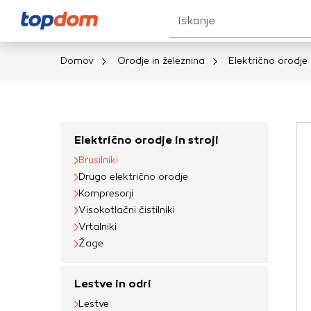
Iskanje
Domov
Orodje in železnina
Električno orodje i
Nastavitve piškot
Vaša zasebnost
Električno orodje in stroji
Brusilniki
Ko obiščete katero k
Drugo električno orodje
brskalnika, večinoma 
Kompresorji
vašo napravo ali pa s
Visokotlačni čistilniki
informacije običajno
Vrtalniki
prilagojeno spletno 
Žage
različna imena katego
določenih vrst piško
Lestve in odri
informacij
Lestve