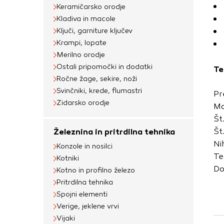
uporabljajo za izdela
Keramičarsko orodje
na drugih spletnih m
Kladiva in macole
naprave. Če zavrnet
Ključi, garniture ključev
oglaševanja.
Krampi, lopate
Merilno orodje
Ostali pripomočki in dodatki
Te
Potrdi moje izbir
Ročne žage, sekire, noži
Svinčniki, krede, flumastri
Pr
Zidarsko orodje
Mo
Št
Št
Železnina in pritrdilna tehnika
Ni
Konzole in nosilci
Te
Kotniki
Do
Kotno in profilno železo
Pritrdilna tehnika
Spojni elementi
Verige, jeklene vrvi
Vijaki