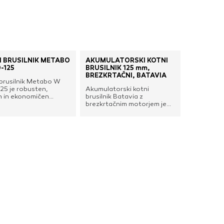
I BRUSILNIK METABO
AKUMULATORSKI KOTNI
-125
BRUSILNIK 125 mm,
BREZKRTAČNI, BATAVIA
 brusilnik Metabo W
25 je robusten,
Akumulatorski kotni
 in ekonomičen
brusilnik Batavia z
nik, ki je kos vsem
brezkrtačnim motorjem je
ilom. Ponaša se z
idealna izbira za tiste, ki si
m motorjem z visoko
želijo brezžično
bnostjo obremenitve,
prilagodljivost brez
nim zaščitnim
žrtvovanja moči. Ta
vom in zaščito pred
visokozmogljiv kotni
ernim vklopom po
brusilnik je zasnovan tako
itvi električnega toka.
za profesionalce kot
domače DIY mojstre in
zagotavlja moč ter
zanesljivost, potrebno za
zahtevna dela. Zmogljivo
orodje, izdelano za
zahtevne aplikacije, ki se
odlično obnese pri rezanju
in brušenju materialov, kot