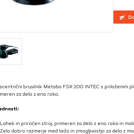
za delovanje spletnega mesta, zato jih v naših sistemih ni mog
Do
ni samo kot odziv na vaša dejanja, ki vodijo do storitvenih z
, prijava ali izpolnjevanje obrazcev. Na voljo imate nastavite
ali vas opozori na njih. V tem primeru nekateri deli spletne
itost delovanja
emo obiske in izvor prometa, da lahko merimo in izboljšamo 
etnega mesta. Z njimi prepoznamo, katera mesta so najbolj
scentrični brusilnik Metabo FSX 200 INTEC s priloženim pla
ujemo, kako se obiskovalci pomikajo po spletnem mestu. Podatk
imeren za delo z eno roko.
 in anonimni. Če uporabo teh piškotkov zavrnete, ne bomo ved
o mesto.
ednosti:
usmerjenost
Lahek in priročen stroj, primeren za delo z eno roko in ma
 naši oglaševalski partnerji. Partnerska oglaševalska podjetj
Zelo dobro razmerje med težo in zmogljivostjo za delo z ma