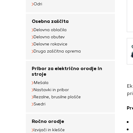
Obvezni piškotki
Odri
Ti piškotki so nujni 
Osebna zaščita
Običajno so nastavlje
Delovna oblačila
nastavitev zasebnosti
Delovna obutev
blokira te piškotke 
Delovne rokavice
delovali.
Druga zaščitna oprema
Piškotki za učinkov
Pribor za električno orodje in
S temi piškotki štej
stroje
delovanja našega spl
Mešala
Ek
priljubljena, in opaz
Nastavki in pribor
pr
zbirajo, so združeni
Rezalne, brusilne plošče
obiskali naše spletn
Svedri
Pr
Piškotki za ciljno 
Ročno orodje
Te piškotke nastavijo
Izvijači in klešče