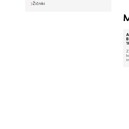
Žičniki
M
A
B
1
Z
k
i
z
p
n
z
m
d
h
z
i
r
o
c
v
o
u