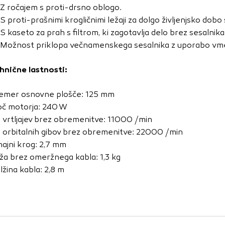
vo profila vaših interesov, ki ga nato uporabijo za prikazova
Z ročajem s proti-drsno oblogo.
estih. Pri delu uporabljajo edinstveno prepoznavanje vašega
S proti-prašnimi krogličnimi ležaji za dolgo življenjsko dobo 
e uporabo teh piškotkov, ne boste deležni našega ciljnega
S kaseto za prah s filtrom, ki zagotavlja delo brez sesalnika
Možnost priklopa večnamenskega sesalnika z uporabo vm
hnične lastnosti:
e
emer osnovne plošče: 125 mm
č motorja: 240 W
. vrtljajev brez obremenitve: 11000 /min
. orbitalnih gibov brez obremenitve: 22000 /min
hajni krog: 2,7 mm
ža brez omeržnega kabla: 1,3 kg
lžina kabla: 2,8 m