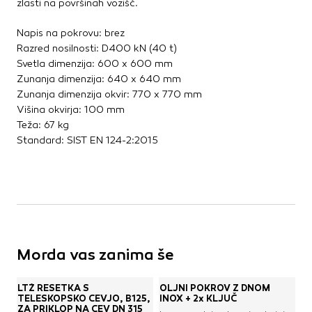
zlasti na površinah vozišč.
Kovinske kritine
Les za ostrešje
Napis na pokrovu: brez
Opečne kritine
Razred nosilnosti: D400 kN (40 t)
Svetla dimenzija: 600 x 600 mm
Ostale kritine
Zunanja dimenzija: 640 x 640 mm
Strešna izolacija
Zunanja dimenzija okvir: 770 x 770 mm
Višina okvirja: 100 mm
Suha gradnja
Teža: 67 kg
Standard: SIST EN 124-2:2015
Dodatki za suho gradnjo
Izolacija
Izravnalne mase za stene in strop
Mavčne plošče
OSB plošče
Ostale plošče za suho gradnjo
Profili in kotniki
Morda vas zanima še
Revizijska vrata
Spuščeni stropovi
LTŽ REŠETKA S
OLJNI POKROV Z DNOM
TELESKOPSKO CEVJO, B125,
INOX + 2x KLJUČ
ZA PRIKLOP NA CEV DN 315