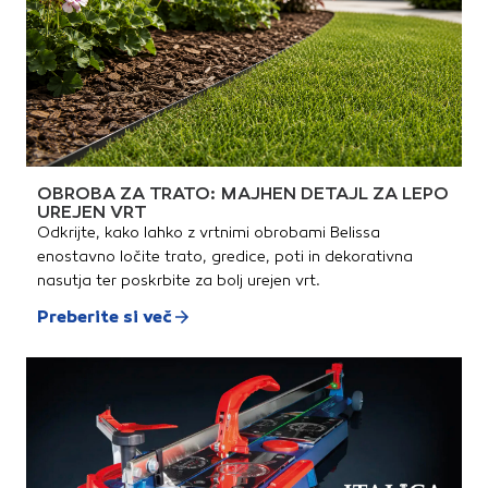
OBROBA ZA TRATO: MAJHEN DETAJL ZA LEPO
UREJEN VRT
Odkrijte, kako lahko z vrtnimi obrobami Belissa
enostavno ločite trato, gredice, poti in dekorativna
nasutja ter poskrbite za bolj urejen vrt.
Preberite si več