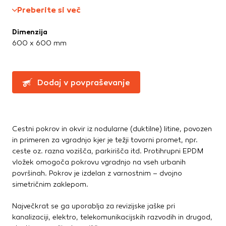
Greznice in čistilne naprave
Te piškotke nastavijo naši oglaševalski partnerji.
Preberite si več
Partnerska oglaševalska podjetja jih lahko uporabljajo za
Kanalizacijske cevi in spoji
izdelavo profila vaših interesov, ki ga nato uporabijo za
LTŽ pokrovi, oljni jaški, kovinski jaški
Dimenzija
prikazovanje ustreznih oglasov na drugih spletnih mestih.
PVC jaški
600 x 600 mm
Pri delu uporabljajo edinstveno prepoznavanje vašega
Vodovod
brskalnika in naprave. Če zavrnete uporabo teh piškotkov,
Zbiralniki vode
ne boste deležni našega ciljnega spletnega oglaševanja.
Dodaj v povpraševanje
Stavbno pohištvo
Potrdi moje izbire
Drsne kasete
Kljuke, okovje, ključavnice
DOVOLI VSE
Cestni pokrov in okvir iz nodularne (duktilne) litine, povozen
Notranja vrata
in primeren za vgradnjo kjer je težji tovorni promet, npr.
Stopnice
ceste oz. razna vozišča, parkirišča itd. Protihrupni EPDM
Strešna okna
vložek omogoča pokrovu vgradnjo na vseh urbanih
Zunanja vrata
površinah. Pokrov je izdelan z varnostnim – dvojno
simetričnim zaklepom.
Streha
Največkrat se ga uporablja za revizijske jaške pri
Betonske kritine
kanalizaciji, elektro, telekomunikacijskih razvodih in drugod,
Dodatki za streho