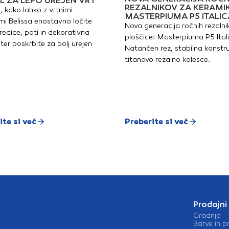
L ZA LEPO UREJEN VRT
REZALNIKOV ZA KERAMI
, kako lahko z vrtnimi
MASTERPIUMA P5 ITALIC
i Belissa enostavno ločite
Nova generacija ročnih rezalni
redice, poti in dekorativna
ploščice: Masterpiuma P5 Ital
ter poskrbite za bolj urejen
Natančen rez, stabilna konstru
titanovo rezalno kolesce.
ite si več
Preberite si več
Prodajni
Gradnja
Barve in p