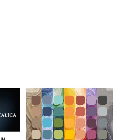
o s katerim koli
m brusilnikomBrez
ijVisoka hitrost
anjevanjaSuha in
 uporabaVisoka
a lamelVzdržljivost,
jivostZrnatost: K 60
a)Premer: 115
mer izvrtine: 22,2 mm
IH