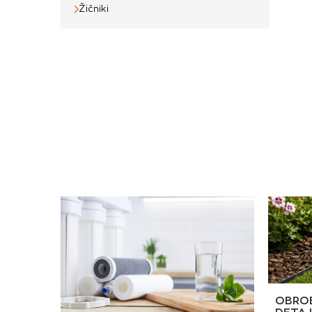
č
Žičniki
OBROB