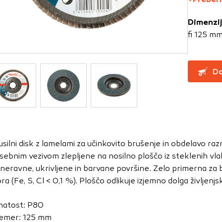
Dimenzi
za delovanje spletnega mesta, zato jih v naših sistemih ni mog
fi 125 m
ni samo kot odziv na vaša dejanja, ki vodijo do storitvenih z
, prijava ali izpolnjevanje obrazcev. Na voljo imate nastavite
ali vas opozori na njih. V tem primeru nekateri deli spletne
Do
itost delovanja
emo obiske in izvor prometa, da lahko merimo in izboljšamo 
etnega mesta. Z njimi prepoznamo, katera mesta so najbolj
usilni disk z lamelami za učinkovito brušenje in obdelavo raz
ujemo, kako se obiskovalci pomikajo po spletnem mestu. Podatk
sebnim vezivom zlepljene na nosilno ploščo iz steklenih vla
 in anonimni. Če uporabo teh piškotkov zavrnete, ne bomo ved
 neravne, ukrivljene in barvane površine. Zelo primerna za 
o mesto.
ora (Fe, S, Cl < 0,1 %). Ploščo odlikuje izjemno dolga življenj
usmerjenost
natost: P80
 naši oglaševalski partnerji. Partnerska oglaševalska podjetj
emer: 125 mm