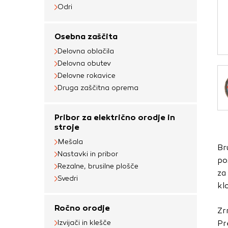
Obvezni piškotki
Odri
Ti piškotki so nujni 
Osebna zaščita
Običajno so nastavlje
Delovna oblačila
nastavitev zasebnosti
Delovna obutev
blokira te piškotke 
Delovne rokavice
delovali.
Druga zaščitna oprema
Piškotki za učinkov
Pribor za električno orodje in
S temi piškotki štej
stroje
delovanja našega spl
Mešala
Br
priljubljena, in opaz
Nastavki in pribor
po
zbirajo, so združeni
Rezalne, brusilne plošče
za
obiskali naše spletn
Svedri
kl
Piškotki za ciljno 
Ročno orodje
Zr
Te piškotke nastavijo
Izvijači in klešče
Pr