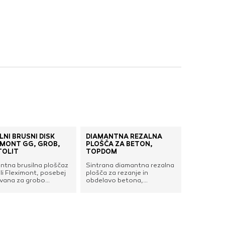
nje ustreznih oglasov
 brskalnika in
 spletnega
DOVOLI VSE
NI BRUSNI DISK
DIAMANTNA REZALNA
IMONT GG, GROB,
PLOŠČA ZA BETON,
OLIT
TOPDOM
ntna brusilna ploščaz
Sintrana diamantna rezalna
li Fleximont, posebej
plošča za rezanje in
vana za grobo
obdelavo betona,
vo in oblikovanje
tlakovcev, opeke, ...
lanaste gres keramike,
ke, granita, marmorja,
nega kamna in
a.Enostavna za