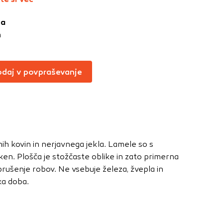
Vedno aktivni
ja
oče izklopiti.
m
ahtev, na primer
v, da brskalnik
ga mesta ne bodo
daj v povpraševanje
učinkovitost
 in najmanj
nih kovin in nerjavnega jekla. Lamele so s
i, ki jih piškotki
ken. Plošča je stožčaste oblike in zato primerna
eli, kdaj ste
brušenje robov. Ne vsebuje železa, žvepla in
ska doba.
a jih lahko