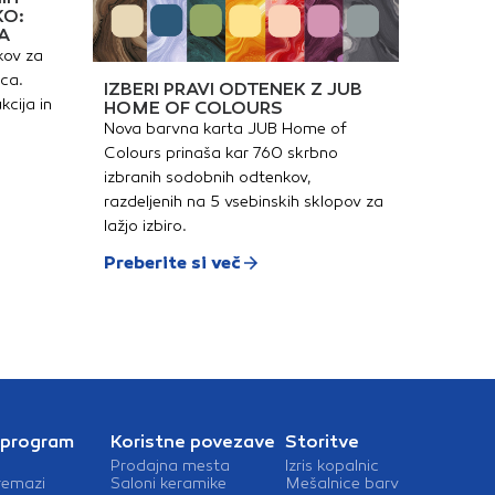
KO:
A
kov za
ica.
IZBERI PRAVI ODTENEK Z JUB
kcija in
HOME OF COLOURS
Nova barvna karta JUB Home of
Colours prinaša kar 760 skrbno
izbranih sodobnih odtenkov,
razdeljenih na 5 vsebinskih sklopov za
lažjo izbiro.
Preberite si več
 program
Koristne povezave
Storitve
Prodajna mesta
Izris kopalnic
remazi
Saloni keramike
Mešalnice barv