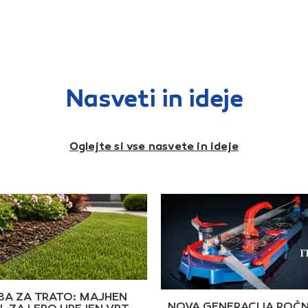
iščenje ploščic in podobno.
površin.Zrnatost: G
uporab
120Premer: 115 mmNavoj:
kotni
M14
vibrac
odstr
mokra
gostot
zmogl
(grob
mmPre
Nasveti in ideje
Oglejte si vse nasvete in ideje
A ZA TRATO: MAJHEN
NOVA GENERACIJA ROČN