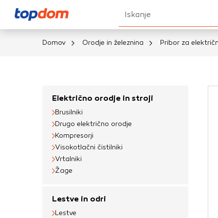
Iskanje
Domov
Orodje in železnina
Pribor za električ
Nastavitve piškot
Vaša zasebnost
Električno orodje in stroji
Brusilniki
Ko obiščete katero k
Drugo električno orodje
brskalnika, večinoma 
Kompresorji
vašo napravo ali pa s
Visokotlačni čistilniki
informacije običajno
Vrtalniki
prilagojeno spletno 
Žage
različna imena katego
določenih vrst piško
Lestve in odri
informacij
Lestve