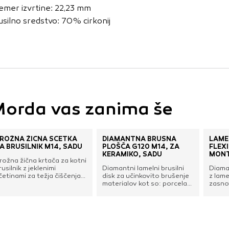
vo profila vaših interesov, ki ga nato uporabijo za prikazova
emer izvrtine: 22,23 mm
estih. Pri delu uporabljajo edinstveno prepoznavanje vašega
usilno sredstvo: 70% cirkonij
e uporabo teh piškotkov, ne boste deležni našega ciljnega
e
orda vas zanima še
ROŽNA ŽIČNA ŠČETKA
DIAMANTNA BRUSNA
LAMEL
A BRUSILNIK M14, SADU
PLOŠČA G120 M14, ZA
FLEX
KERAMIKO, SADU
MONT
rožna žična krtača za kotni
rusilnik z jeklenimi
Diamantni lamelni brusilni
Diama
četinami za težja čiščenja.
disk za učinkovito brušenje
z lame
aradi svoje stožčaste
materialov kot so: porcelan,
zasno
blike je idealna za
keramika, granitogres,
obdela
četkanje težje dostopnih
naravni kamen, granit,
porce
redelov. Primerna za
marmor in steklo. Idealen za
kerami
dstranjevanje laka, prahu,
suho in mokro brušenje in
narav
lindre, vodnega kamna,
zaključno obdelavo robov in
stekl