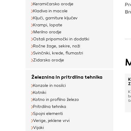
uporabljajo za izdela
Keramičarsko orodje
Pr
na drugih spletnih m
Kladiva in macole
Br
naprave. Če zavrnet
Ključi, garniture ključev
oglaševanja.
Krampi, lopate
Merilno orodje
Ostali pripomočki in dodatki
Potrdi moje izbir
Ročne žage, sekire, noži
Svinčniki, krede, flumastri
M
Zidarsko orodje
Železnina in pritrdilna tehnika
K
Z
Konzole in nosilci
K
Kotniki
b
Kotno in profilno železo
š
Z
Pritrdilna tehnika
o
Spojni elementi
š
p
Verige, jeklene vrvi
o
ž
Vijaki