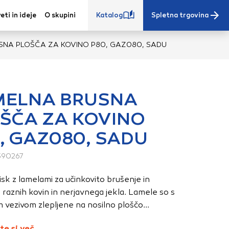
eti in ideje
O skupini
Katalog
Spletna trgovina
NA PLOŠČA ZA KOVINO P80, GAZ080, SADU
MELNA BRUSNA
ŠČA ZA KOVINO
e iz vašega
, GAZ080, SADU
s, vaše nastavitve,
ovanji. Te
390267
 zagotovijo bolj
ete. Klikajte
disk z lamelami za učinkovito brušenje in
stavitve. Blokiranje
raznih kovin in nerjavnega jekla. Lamele so s
toritve.
Več
 vezivom zlepljene na nosilno ploščo...
te si več