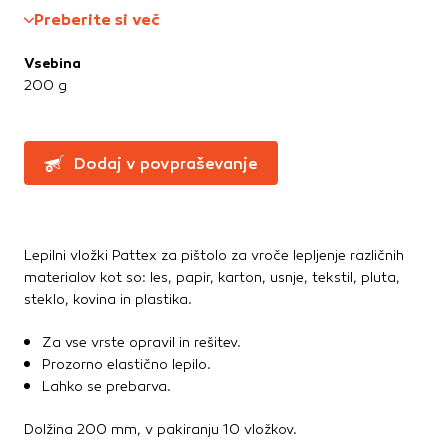
Montažna lepila
Te piškotke nastavijo naši oglaševalski partnerji.
Preberite si več
Montažne pene
Partnerska oglaševalska podjetja jih lahko uporabljajo za
izdelavo profila vaših interesov, ki ga nato uporabijo za
Ostala lepila
Vsebina
prikazovanje ustreznih oglasov na drugih spletnih mestih.
Sidrne mase
200 g
Pri delu uporabljajo edinstveno prepoznavanje vašega
Tesnilne mase
brskalnika in naprave. Če zavrnete uporabo teh piškotkov,
ne boste deležni našega ciljnega spletnega oglaševanja.
Dodaj v povpraševanje
Potrdi moje izbire
DOVOLI VSE
Lepilni vložki Pattex za pištolo za vroče lepljenje različnih
materialov kot so: les, papir, karton, usnje, tekstil, pluta,
steklo, kovina in plastika.
Za vse vrste opravil in rešitev.
Prozorno elastično lepilo.
Lahko se prebarva.
Dolžina 200 mm, v pakiranju 10 vložkov.