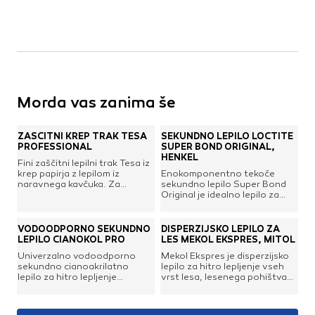
Morda vas zanima še
ZAŠČITNI KREP TRAK TESA
SEKUNDNO LEPILO LOCTITE
PROFESSIONAL
SUPER BOND ORIGINAL,
HENKEL
Fini zaščitni lepilni trak Tesa iz
krep papirja z lepilom iz
Enokomponentno tekoče
naravnega kavčuka. Za
sekundno lepilo Super Bond
osnovno zaščito površin ob
Original je idealno lepilo za
barvanju in pleskanju.
lepljenje materialov kot so
Enostavno odstranljiv v treh
plastika, guma, kovina, les,
dneh. Primeren za barve na
keramika, usnje, tkanina,
VODOODPORNO SEKUNDNO
DISPERZIJSKO LEPILO ZA
vodni osnovi in osnovi topil.
karton in papir. Odlikuje se z
LEPILO CIANOKOL PRO
LES MEKOL EKSPRES, MITOL
visoko močjo in hitrostjo
Univerzalno vodoodporno
Mekol Ekspres je disperzijsko
lepljenja. Učinkovit na gladkih
sekundno cianoakrilatno
lepilo za hitro lepljenje vseh
in ravnih površinah. Po
lepilo za hitro lepljenje
vrst lesa, lesenega pohištva
lepljenju je prozoren. Posebna
umetnih snovi, kovin, gume,
ter lesnih izdelkov. Za uporabo
zaščitna kapica omogoča
keramike, usnja, lesa, plute in
povsod, kjer se zahteva visoka
preprosto odpiranje ter
ostalih materialov. Primerno
trdnost spoja in odpornost na
preprečuje lepljenje in sušenje