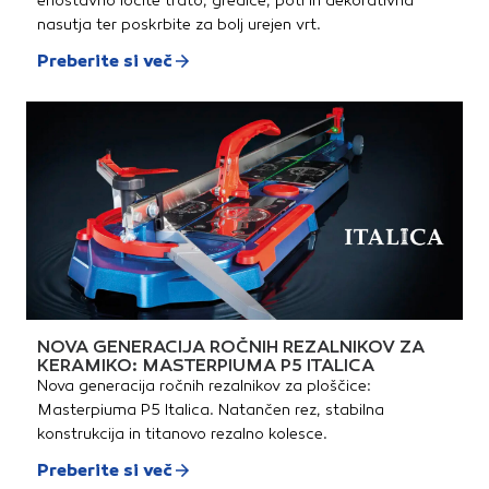
enostavno ločite trato, gredice, poti in dekorativna
nasutja ter poskrbite za bolj urejen vrt.
Preberite si več
NOVA GENERACIJA ROČNIH REZALNIKOV ZA
KERAMIKO: MASTERPIUMA P5 ITALICA
Nova generacija ročnih rezalnikov za ploščice:
Masterpiuma P5 Italica. Natančen rez, stabilna
konstrukcija in titanovo rezalno kolesce.
Preberite si več