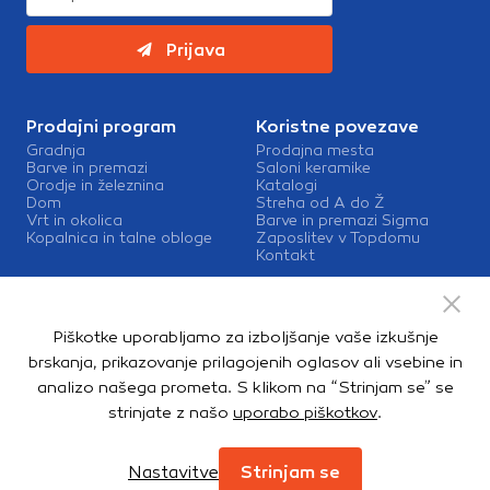
Prijava
Prodajni program
Koristne povezave
Gradnja
Prodajna mesta
Barve in premazi
Saloni keramike
Orodje in železnina
Katalogi
Dom
Streha od A do Ž
Vrt in okolica
Barve in premazi Sigma
Kopalnica in talne obloge
Zaposlitev v Topdomu
Kontakt
Storitve
Izris kopalnic
Piškotke uporabljamo za izboljšanje vaše izkušnje
Mešalnice barv
Dostava
brskanja, prikazovanje prilagojenih oglasov ali vsebine in
analizo našega prometa. S klikom na “Strinjam se” se
strinjate z našo
uporabo piškotkov
.
Copyright © 2026. Topdom d.o.o. Vse pravice pridržane.
Pravno obvestilo
Notranja prijava
Zasebnost in piškotki
Nastavitve
Strinjam se