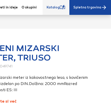
eti in ideje
O skupini
Katalog
Spletna trgovina
ENI MIZARSKI
ER, TRIUSO
e iz vašega
s, vaše nastavitve,
049741
ovanji. Te
mizarski meter iz kakovostnega lesa, s kovičenim
 zagotovijo bolj
 izdelan po DIN.Dolžina: 2000 mmRazred
ete. Klikajte
ti ES: III
stavitve. Blokiranje
toritve.
Več
te si več