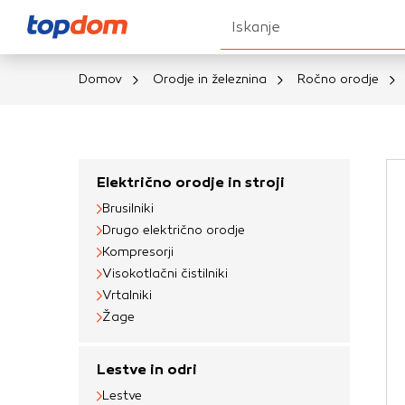
Iskanje
Domov
Orodje in železnina
Ročno orodje
Nastavitve piškot
Vaša zasebnost
Električno orodje in stroji
Brusilniki
Ko obiščete katero k
Drugo električno orodje
brskalnika, večinoma 
Kompresorji
vašo napravo ali pa s
Visokotlačni čistilniki
informacije običajno
Vrtalniki
prilagojeno spletno 
Žage
različna imena katego
določenih vrst piško
Lestve in odri
informacij
Lestve