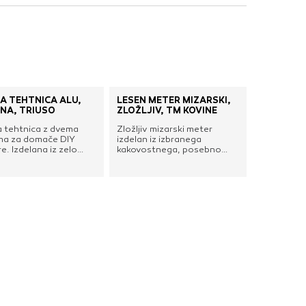
nje ustreznih oglasov
 brskalnika in
 spletnega
A TEHTNICA ALU,
LESEN METER MIZARSKI,
DOVOLI VSE
NA, TRIUSO
ZLOŽLJIV, TM KOVINE
 tehtnica z dvema
Zložljiv mizarski meter
ama za domače DIY
izdelan iz izbranega
e. Izdelana iz zelo
kakovostnega, posebno
ga aluminijastega
trdega bukovega lesa.
a in lakirana rumeno.
Ekološko barvan z
neoporečno barvo,
izdelano na vodni osnovi, ki
mogoča dobro zaščito proti
vlagi, zunanjim vplivom in
mehanskim poškodbam.
Kovičena, medeninjena
okovja pa skrbijo za
dolgotrajno uporabo in
merilno natančnost.