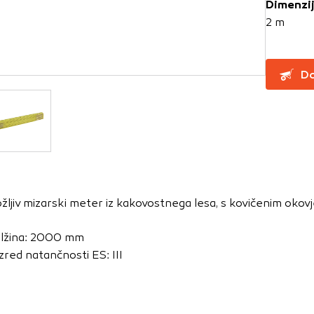
Dimenzi
2 m
za delovanje spletnega mesta, zato jih v naših sistemih ni mog
ni samo kot odziv na vaša dejanja, ki vodijo do storitvenih z
Do
, prijava ali izpolnjevanje obrazcev. Na voljo imate nastavite
ali vas opozori na njih. V tem primeru nekateri deli spletne
itost delovanja
emo obiske in izvor prometa, da lahko merimo in izboljšamo 
etnega mesta. Z njimi prepoznamo, katera mesta so najbolj
ožljiv mizarski meter iz kakovostnega lesa, s kovičenim okov
ujemo, kako se obiskovalci pomikajo po spletnem mestu. Podatk
 in anonimni. Če uporabo teh piškotkov zavrnete, ne bomo ved
lžina: 2000 mm
o mesto.
zred natančnosti ES: III
usmerjenost
 naši oglaševalski partnerji. Partnerska oglaševalska podjetj