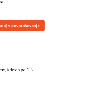
ja
Vedno aktivni
oče izklopiti.
ahtev, na primer
daj v povpraševanje
v, da brskalnik
ga mesta ne bodo
učinkovitost
 in najmanj
jem, izdelan po DIN.
i, ki jih piškotki
eli, kdaj ste
a jih lahko