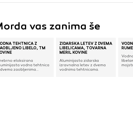
vo profila vaših interesov, ki ga nato uporabijo za prikazova
estih. Pri delu uporabljajo edinstveno prepoznavanje vašega
e uporabo teh piškotkov, ne boste deležni našega ciljnega
orda vas zanima še
ODNA TEHTNICA Z
ZIDARSKA LETEV Z DVEMA
VODN
e
AOBLJENO LIBELO, TM
LIBELICAMA, TOVARNA
RUME
OVINE
MERIL KOVINE
Vodna
rebrno eloksirana
Aluminijasta zidarska
libel
luminijasta vodna tehtnica
izravnalna letev z dvema
mojstr
 dvema zaobljenima
vodnima tehtnicama.
močne
ibelicama, ki preprečujeta
ogrodj
fekt dvojnega mehurčka.
ibela ima tudi dva dodatna
arkirna obročka za
erjenje 2 % naklona,
luorescentna podloga pa
mogoča merjenje tudi v
emnejših prostorih. Gladek
lu profil ohišja omogoča
tabilnost in natančno
porabo.