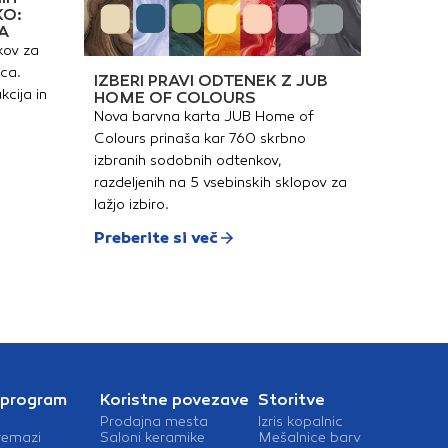
KO:
A
kov za
ica.
IZBERI PRAVI ODTENEK Z JUB
kcija in
HOME OF COLOURS
Nova barvna karta JUB Home of
Colours prinaša kar 760 skrbno
izbranih sodobnih odtenkov,
razdeljenih na 5 vsebinskih sklopov za
lažjo izbiro.
Preberite si več
 program
Koristne povezave
Storitve
Prodajna mesta
Izris kopalnic
remazi
Saloni keramike
Mešalnice barv