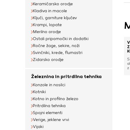
uporabljajo za izdela
Keramičarsko orodje
na drugih spletnih m
Kladiva in macole
naprave. Če zavrnet
Ključi, garniture ključev
M
oglaševanja.
Krampi, lopate
Merilno orodje
Ostali pripomočki in dodatki
V
Potrdi moje izbir
Ročne žage, sekire, noži
Z
K
Svinčniki, krede, flumastri
S
Zidarsko orodje
a
z
l
Železnina in pritrdilna tehnika
e
L
Konzole in nosilci
m
m
Kotniki
f
o
Kotno in profilno železo
t
Pritrdilna tehnika
a
s
Spojni elementi
u
Verige, jeklene vrvi
Vijaki