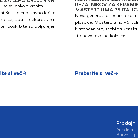
L ZA LEPO UREJEN VRT
REZALNIKOV ZA KERAMI
, kako lahko z vrtnimi
MASTERPIUMA P5 ITALIC
i Belissa enostavno ločite
Nova generacija ročnih rezalni
redice, poti in dekorativna
ploščice: Masterpiuma P5 Ital
ter poskrbite za bolj urejen
Natančen rez, stabilna konstru
titanovo rezalno kolesce.
ite si več
Preberite si več
Prodajni
Gradnja
Barve in p