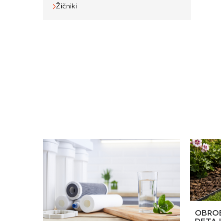
Žičniki
OBROB