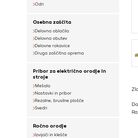
Obvezni piškotki
Odri
Ti piškotki so nujni 
Osebna zaščita
Običajno so nastavlje
Delovna oblačila
nastavitev zasebnosti
Delovna obutev
blokira te piškotke 
Delovne rokavice
delovali.
Druga zaščitna oprema
Piškotki za učinkov
Pribor za električno orodje in
S temi piškotki štej
stroje
delovanja našega spl
Mešala
Zl
priljubljena, in opaz
Nastavki in pribor
zbirajo, so združeni
Rezalne, brusilne plošče
Do
obiskali naše spletn
Svedri
Ra
Piškotki za ciljno 
Ročno orodje
Te piškotke nastavijo
Izvijači in klešče