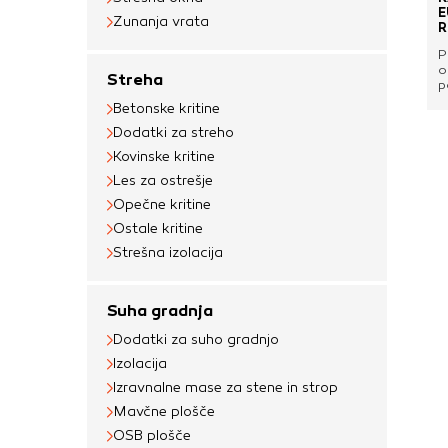
E
Zunanja vrata
R
P
o
Streha
p
p
Betonske kritine
r
o
Dodatki za streho
s
Kovinske kritine
c
l
Les za ostrešje
B
Opečne kritine
r
m
Ostale kritine
1
m
Strešna izolacija
(
m
p
Suha gradnja
Dodatki za suho gradnjo
Izolacija
Izravnalne mase za stene in strop
Mavčne plošče
OSB plošče