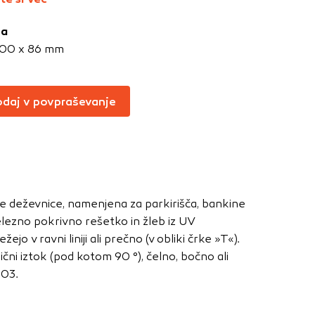
Vedno aktivni
ja
oče izklopiti.
100 x 86 mm
ahtev, na primer
v, da brskalnik
ga mesta ne bodo
daj v povpraševanje
učinkovitost
 in najmanj
je deževnice, namenjena za parkirišča, bankine
i, ki jih piškotki
elezno pokrivno rešetko in žleb iz UV
eli, kdaj ste
o v ravni liniji ali prečno (v obliki črke »T«).
čni iztok (pod kotom 90 °), čelno, bočno ali
003.
a jih lahko