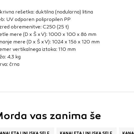
vo profila vaših interesov, ki ga nato uporabijo za prikazova
estih. Pri delu uporabljajo edinstveno prepoznavanje vašega
krivna rešetka: duktilna (nodularna) litina
e uporabo teh piškotkov, ne boste deležni našega ciljnega
eb: UV odporen polipropilen PP
zred obremenitve: C250 (25 t)
etle mere (D x Š x V): 1000 x 100 x 86 mm
nanje mere (D x Š x V): 1024 x 156 x 120 mm
e
emer vertikalnega iztoka: 110 mm
ža: 4,3 kg
rva: črna
orda vas zanima še
ANALETA LINIJSKA SELF
KANALETA LINIJSKA SELF
KANA