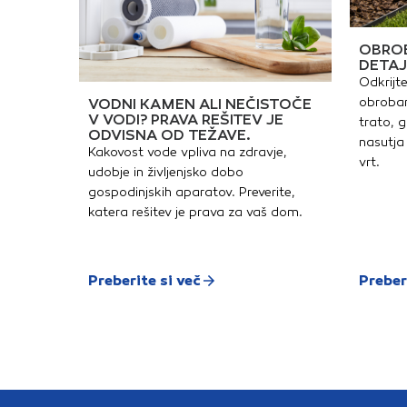
OBROB
DETAJ
Odkrijte
obrobam
VODNI KAMEN ALI NEČISTOČE
V VODI? PRAVA REŠITEV JE
trato, g
ODVISNA OD TEŽAVE.
nasutja 
Kakovost vode vpliva na zdravje,
vrt.
udobje in življenjsko dobo
gospodinjskih aparatov. Preverite,
katera rešitev je prava za vaš dom.
Preberite si več
Preber