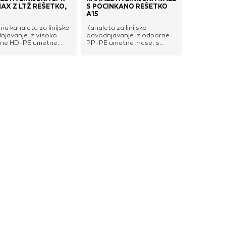
AX Z LTŽ REŠETKO,
S POCINKANO REŠETKO
A15
a kanaleta za linijsko
Kanaleta za linijsko
njavanje iz visoko
odvodnjavanje iz odporne
ne HD-PE umetne
PP-PE umetne mase, s
 z ojačitvenim
pocinkano pokrivno rešetko
jem iz pocinkanega
in talnim izlivom. Primerna
, povozno LTŽ pokrivno
za območja okoli hiše,
o ter talnim in bočnim
dovoze, garaže, dvorišča,
m. Primerna za
terase, vrtovi, pešpoti
ja s težjim
ipd.Tehnične
tom, parkirišča,
lastnosti:Nosilnost rešetke:
tna drenaža, dovozi
A15 kN (1,5 t)Material
adišča, pločniki ipd.
rešetke: pocinkano
m omogoča peskolov
jekloZunanje mere kanalete
ljučne stene. Sistem
(DxŠxV): 1000 x 120 x 92
a tudi križanje in L
mmNotranje mere kanalete
inije.Tehnične
(DxŠxV): 1000 x 100 x 70
sti:Nosilnost rešetke:
mmVertikalni izliv: Ø
kN (25 t)Material
100/110 in Ø 75
e: lito železoZunanje
mmMaterial/barva kanalete:
kanalete (DxŠxV):
PP-PE / črna
x 150 x 191
ranje mere kanalete
V): 1000 x 100 x 150
ikalni izliv: 2x Ø 110
i izliv: Ø 110
erial/barva kanalete:
 / črna