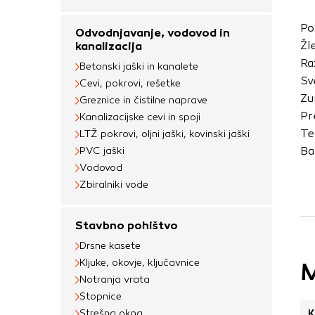
uporabljajo za izdela
na drugih spletnih m
Po
Odvodnjavanje, vodovod in
naprave. Če zavrnet
Žl
kanalizacija
oglaševanja.
Ra
Betonski jaški in kanalete
Sv
Cevi, pokrovi, rešetke
Zu
Greznice in čistilne naprave
Potrdi moje izbir
Pr
Kanalizacijske cevi in spoji
Te
LTŽ pokrovi, oljni jaški, kovinski jaški
Ba
PVC jaški
Vodovod
Zbiralniki vode
Stavbno pohištvo
Drsne kasete
Kljuke, okovje, ključavnice
M
Notranja vrata
Stopnice
Strešna okna
K