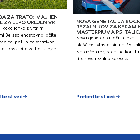
A ZA TRATO: MAJHEN
NOVA GENERACIJA ROČN
L ZA LEPO UREJEN VRT
REZALNIKOV ZA KERAMI
, kako lahko z vrtnimi
MASTERPIUMA P5 ITALIC
i Belissa enostavno ločite
Nova generacija ročnih rezalni
redice, poti in dekorativna
ploščice: Masterpiuma P5 Ital
ter poskrbite za bolj urejen
Natančen rez, stabilna konstru
titanovo rezalno kolesce.
ite si več
Preberite si več