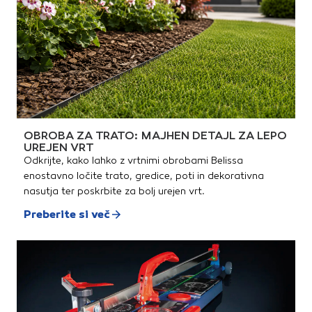
OBROBA ZA TRATO: MAJHEN DETAJL ZA LEPO
UREJEN VRT
Odkrijte, kako lahko z vrtnimi obrobami Belissa
enostavno ločite trato, gredice, poti in dekorativna
nasutja ter poskrbite za bolj urejen vrt.
Preberite si več