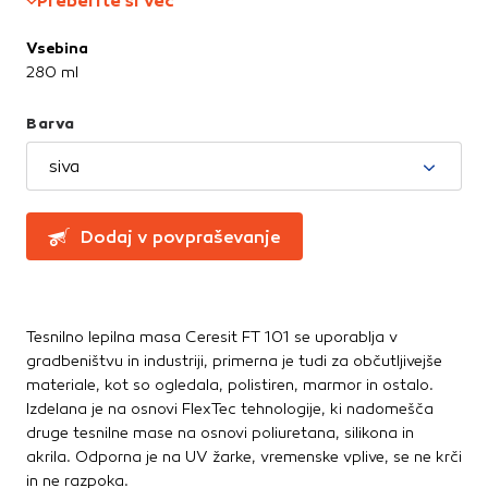
Preberite si več
Montažna lepila
Te piškotke nastavijo naši oglaševalski partnerji.
Montažne pene
Partnerska oglaševalska podjetja jih lahko uporabljajo za
Vsebina
izdelavo profila vaših interesov, ki ga nato uporabijo za
Ostala lepila
280 ml
prikazovanje ustreznih oglasov na drugih spletnih mestih.
Sidrne mase
Pri delu uporabljajo edinstveno prepoznavanje vašega
Tesnilne mase
Barva
brskalnika in naprave. Če zavrnete uporabo teh piškotkov,
ne boste deležni našega ciljnega spletnega oglaševanja.
siva
Potrdi moje izbire
Dodaj v povpraševanje
DOVOLI VSE
Tesnilno lepilna masa Ceresit FT 101 se uporablja v
gradbeništvu in industriji, primerna je tudi za občutljivejše
materiale, kot so ogledala, polistiren, marmor in ostalo.
Izdelana je na osnovi FlexTec tehnologije, ki nadomešča
druge tesnilne mase na osnovi poliuretana, silikona in
akrila. Odporna je na UV žarke, vremenske vplive, se ne krči
in ne razpoka.