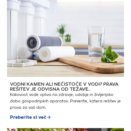
polietilena, PTFE, silikonske
gume, stekla, glaziranih
površin, zelo mehkega usnja
ali pene.
VODNI KAMEN ALI NEČISTOČE V VODI? PRAVA
REŠITEV JE ODVISNA OD TEŽAVE.
Kakovost vode vpliva na zdravje, udobje in življenjsko
dobo gospodinjskih aparatov. Preverite, katera rešitev je
prava za vaš dom.
Preberite si več