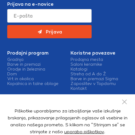
Prijava na e-novice
Prijava
Prodajni program
Koristne povezave
Gradnja
Prodajna mesta
Barve in premazi
Saloni keramike
Orodje in železnina
Katalogi
Dom
Streha od A do Ž
Vrt in okolica
Barve in premazi Sigma
Kopalnica in talne obloge
Zaposlitev v Topdomu
Kontakt
Storitve
Izris kopalnic
Piškotke uporabljamo za izboljšanje vaše izkušnje
Mešalnice barv
Dostava
brskanja, prikazovanje prilagojenih oglasov ali vsebine in
analizo našega prometa. S klikom na “Strinjam se” se
strinjate z našo
uporabo piškotkov
.