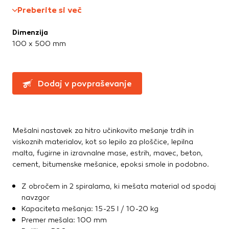
Te piškotke nastavijo naši oglaševalski partnerji.
Preberite si več
Ročne žage, sekire, noži
Partnerska oglaševalska podjetja jih lahko uporabljajo za
Svinčniki, krede, flumastri
izdelavo profila vaših interesov, ki ga nato uporabijo za
Dimenzija
Zidarsko orodje
prikazovanje ustreznih oglasov na drugih spletnih mestih.
100 x 500 mm
Pri delu uporabljajo edinstveno prepoznavanje vašega
brskalnika in naprave. Če zavrnete uporabo teh piškotkov,
Železnina in pritrdilna tehnika
ne boste deležni našega ciljnega spletnega oglaševanja.
Konzole in nosilci
Dodaj v povpraševanje
Kotniki
Kotno in profilno železo
Potrdi moje izbire
Pritrdilna tehnika
DOVOLI VSE
Spojni elementi
Mešalni nastavek za hitro učinkovito mešanje trdih in
Verige, jeklene vrvi
viskoznih materialov, kot so lepilo za ploščice, lepilna
malta, fugirne in izravnalne mase, estrih, mavec, beton,
Vijaki
cement, bitumenske mešanice, epoksi smole in podobno.
Žičniki
Z obročem in 2 spiralama, ki mešata material od spodaj
navzgor
Kapaciteta mešanja: 15-25 l / 10-20 kg
Premer mešala: 100 mm