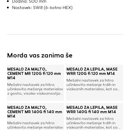
Dolžina: 500 mm
Nastavek: SW8 (6-kotno HEX)
Morda vas zanima še
MEŠALO ZA MALTO,
MEŠALO ZA LEPILA, MASE
CEMENT MR 120G fi 120 mm
WRR 120G fi 120 mm M14
M14
Mešalni nastavek za hitro
Mešalni nastavek za hitro
učinkovito mešanje trdih in
učinkovito mešanje materialov
viskoznih materialov, kot so
z gosto, visoko viskoznostjo,
lepilo za ploščice, lepilna
kot so malta, beton, cement,
malta, fugirne in izravnalne
apno, mavec, estrih, kit itd.
mase, estrih, mavec, beton,
Meša pa tudi zidne barve,
cement, bitumenske
MEŠALO ZA MALTO,
MEŠALO ZA LEPILA, MASE
emulzije, lake in predpremaze,
mešanice, epoksi smole in
CEMENT MR 140G fi 140 mm
WRR 140G fi 140 mm M14
glazure, tesnilne in lepilne
podobno.Z obročem in 2
M14
Mešalni nastavek za hitro
mase.Z obročem in 3 spirali, ki
spiralama, ki mešata material
Mešalni nastavek za hitro
učinkovito mešanje trdih in
mešajo material od spodaj
od spodaj navzgorKapaciteta
učinkovito mešanje materialov
viskoznih materialov, kot so
navzgorKapaciteta mešanja:
mešanja: 25-50 l / 20-40