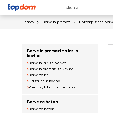
Iskanje
Domov
Barve in premazi
Notranje zidne barv
Nastavitve piškot
Vaša zasebnost
Barve in premazi za les in
kovino
Ko obiščete katero k
Barve in laki za parket
brskalnika, večinoma 
Barve in premazi za kovino
vašo napravo ali pa s
Barve za les
informacije običajno
Kiti za les in kovino
prilagojeno spletno 
Premazi, laki in lazure za les
različna imena katego
določenih vrst piško
Barve za beton
informacij
Barve za beton