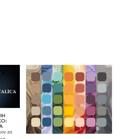
 tiksotropnosti je
gladka površina, ki
primerna tudi za
zagotavlja estetski izgled
vo vdolbin, razpok in
barvane površineodlična
ilo drugih napak ali
odpornost na zmerne
db v globini do 8 mm.
mehanske
ne površine so sivo-
obremenitveidealna
arve in so primerne za
podlaga za nanos
je z vsemi vrstami
dekorativnih tehnikodlična
zijskih zidnih barv,
egalizacija površine in s tem
nje tapet ali
zmanjšana vpojnost
ekoli druge
(manjša poraba zaključnega
ativne obdelave.Masa
sloja)pripravljena masa za
strezen oprijem na
uporaboprimerna za
e, apneno cementne
zapolnjevanje manjših
di cementne fine
vdolbin, razpok, lukenj,
 in mavčno kartonske
regdober oprijem na
. Uporabna je tudi za
različne podlage
nje neometanih
skih površin,
eno cementnih plošč,
h plošč, ipd. Možen je
nanos na že
rvane površine,
 le, če imajo premazi
en oprijem in niso
IH
jivi na
KO:
nje. Lastnosti:Možen
A
 do 8 mm v enem
kov za
 Izjemno lahek
.Manjša poraba
ica.