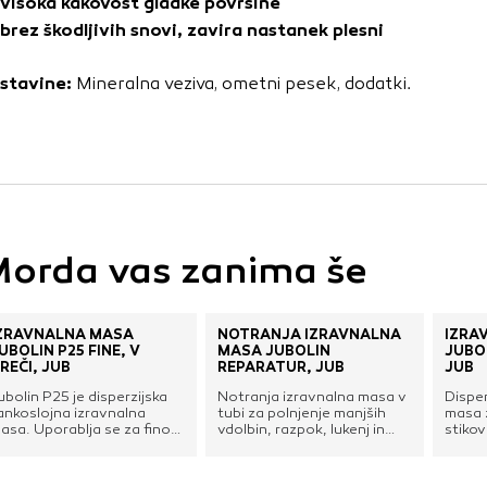
visoka kakovost gladke površine
vo profila vaših interesov, ki ga nato uporabijo za prikazova
brez škodljivih snovi, zavira nastanek plesni
estih. Pri delu uporabljajo edinstveno prepoznavanje vašega
e uporabo teh piškotkov, ne boste deležni našega ciljnega
stavine:
Mineralna veziva, ometni pesek, dodatki.
e
orda vas zanima še
ZRAVNALNA MASA
NOTRANJA IZRAVNALNA
IZRA
UBOLIN P25 FINE, V
MASA JUBOLIN
JUBOL
REČI, JUB
REPARATUR, JUB
JUB
ubolin P25 je disperzijska
Notranja izravnalna masa v
Disper
ankoslojna izravnalna
tubi za polnjenje manjših
masa 
asa. Uporablja se za fino
vdolbin, razpok, lukenj in
stiko
lajenje notranjih zidnih in
reg.
plošč 
tropnih površin ter tudi za
notran
apolnjevanje manjših
površi