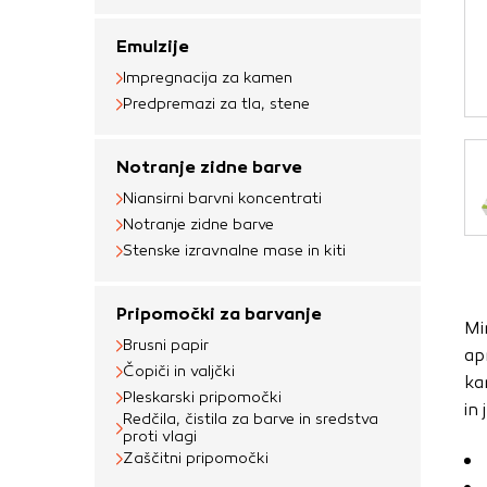
Obvezni piškotki
Emulzije
Ti piškotki so nujni 
Impregnacija za kamen
Običajno so nastavlje
Predpremazi za tla, stene
nastavitev zasebnosti
blokira te piškotke 
Notranje zidne barve
delovali.
Niansirni barvni koncentrati
Piškotki za učinkov
Notranje zidne barve
Stenske izravnalne mase in kiti
S temi piškotki štej
delovanja našega spl
Pripomočki za barvanje
priljubljena, in opaz
Mi
zbirajo, so združeni
Brusni papir
ap
Čopiči in valjčki
obiskali naše spletn
ka
Pleskarski pripomočki
in
Piškotki za ciljno 
Redčila, čistila za barve in sredstva
proti vlagi
Zaščitni pripomočki
Te piškotke nastavijo