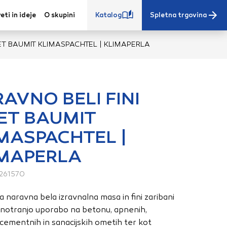
eti in ideje
O skupini
Katalog
Spletna trgovina
ET BAUMIT KLIMASPACHTEL | KLIMAPERLA
AVNO BELI FINI
ET BAUMIT
e iz vašega
MASPACHTEL |
s, vaše nastavitve,
ovanji. Te
MAPERLA
 zagotovijo bolj
ete. Klikajte
261570
stavitve. Blokiranje
 naravna bela izravnalna masa in fini zaribani
toritve.
Več
 notranjo uporabo na betonu, apnenih,
ementnih in sanacijskih ometih ter kot