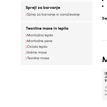
uporabljajo za izdela
na drugih spletnih m
Spreji za barvanje
naprave. Če zavrnet
Spreji za barvanje in označevanje
Se
oglaševanja.
Tesnilne mase in lepila
Montažna lepila
Potrdi moje izbir
Montažne pene
Ostala lepila
Sidrne mase
M
Tesnilne mase
I
J
V
J
t
m
g
s
z