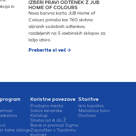
IZBERI PRAVI ODTENEK Z JUB
 vsebnosti lahkih
kcija in
HOME OF COLOURS
l.Možnost
iranja stikov
Nova barvna karta JUB Home of
okartonskih
Colours prinaša kar 760 skrbno
. Možnost strojnega in
ga
izbranih sodobnih odtenkov,
anja. Možnost
razdeljenih na 5 vsebinskih sklopov za
anja na porozne
ske
lažjo izbiro.
ine. Enostavno
nje.
Preberite si več
 program
Koristne povezave
Storitve
Prodajna mesta
Izris kopalnic
remazi
Saloni keramike
Mešalnice barv
železnina
Katalogi
Dostava
Streha od A do Ž
ica
Barve in premazi Sigma
in talne obloge
Zaposlitev v Topdomu
Kontakt