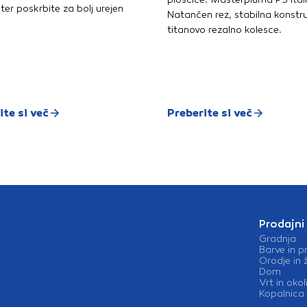
zaradi
ter poskrbite za bolj urejen
Natančen rez, stabilna konstru
polni
bandaž
titanovo rezalno kolesce.
mavčn
plošč
ročne
nanaš
nanaš
beton
površ
bruše
ite si več
Preberite si več
Prodajni
Gradnja
Barve in p
Orodje in 
Dom
Vrt in okol
Kopalnica 