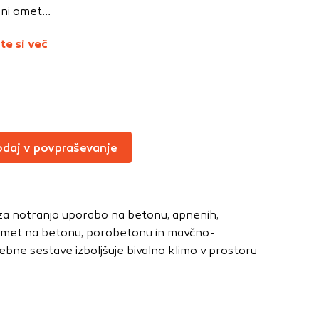
Vedno aktivni
ni omet...
oče izklopiti.
te si več
ahtev, na primer
v, da brskalnik
ga mesta ne bodo
daj v povpraševanje
učinkovitost
 in najmanj
i, ki jih piškotki
 za notranjo uporabo na betonu, apnenih,
eli, kdaj ste
 omet na betonu, porobetonu in mavčno-
ebne sestave izboljšuje bivalno klimo v prostoru
a jih lahko