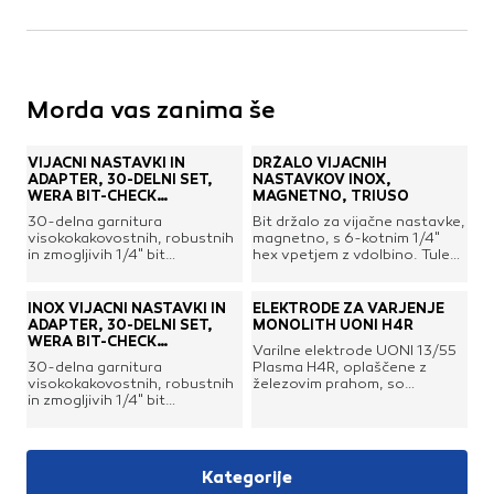
Morda vas zanima še
VIJAČNI NASTAVKI IN
DRŽALO VIJAČNIH
ADAPTER, 30-DELNI SET,
NASTAVKOV INOX,
WERA BIT-CHECK
MAGNETNO, TRIUSO
BITORSION 1
30-delna garnitura
Bit držalo za vijačne nastavke,
visokokakovostnih, robustnih
magnetno, s 6-kotnim 1/4"
in zmogljivih 1/4" bit
hex vpetjem z vdolbino. Tulec
nastavkov za vijačenje s
iz nerjavnega jekla premera 10
posebno dvojno torzijsko
mm.
cono, kjer se višek kinetične
INOX VIJAČNI NASTAVKI IN
ELEKTRODE ZA VARJENJE
energije obremenitve razprši,
ADAPTER, 30-DELNI SET,
MONOLITH UONI H4R
kar znatno podaljša življenjsko
WERA BIT-CHECK
Varilne elektrode UONI 13/55
dobo izdelka. Priloženo je
STAINLESS 1
30-delna garnitura
Plasma H4R, oplaščene z
univerzalno bit držalo z
visokokakovostnih, robustnih
železovim prahom, so
močnim magnetom ter
in zmogljivih 1/4" bit
namenjanje varjenju kritičnih
tehnologijo Rapidaptor, ki
nastavkov za vijačenje,
kovinskih konstrukcij, ki
omogoča pritrditev nastavkov
izdelanih iz vakuumsko
delujejo pod visokim pritiskom,
brez uporabe obojke in
ledeno-kaljenega nerjavnega
kot so kotli in rezervoarji,
bliskovito hitro menjavo
inox jekla, ki zagotovlja
cevovodi, delo v industriji,
nastavkov, tudi z eno roko.
Kategorije
potrebno trdoto in moč. Zato
ladjedelništvu in podobno.
Nastavki so za lažjo