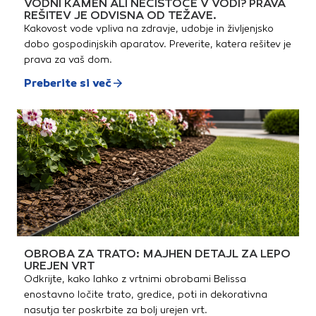
VODNI KAMEN ALI NEČISTOČE V VODI? PRAVA
cono. Za križne Pozidriv
ponovno sušenje ni potrebno.
REŠITEV JE ODVISNA OD TEŽAVE.
vijake, velikosti:2x PZ13x
V primeru vlage se ponovno
PZ21x PZ3Dolžina 25 mm,
suši pri 400-420ºC 60 minut.
Kakovost vode vpliva na zdravje, udobje in življenjsko
pogon 1/4"• 13x kompakten in
dobo gospodinjskih aparatov. Preverite, katera rešitev je
robusten hex vijačni nastavek
iz nerjavnega jekla, s torzijsko
prava za vaš dom.
cono. Za Torx vijake,
velikosti:2x TX102x TX153x
Preberite si več
TX203x TX252x TX301x
TX40Dolžina 25 mm, pogon
1/4"• 5x kompakten in
robusten hex vijačni nastavek
iz nerjavnega jekla, s torzijsko
cono. Za inbus vijake,
velikosti:1x 2,5 mm1x 3 mm1x 4
mm1x 5 mm1x 5,5 mm (brez
torzijske cone)Dolžina 25 mm,
pogon 1/4"• 1x univerzalno bit
držalo iz nerjavnega jekla
Rapidaptor, za hex vijačne
nastavke s 6-kotnim
pogonom 1/4", ki služi tudi kot
podaljšek. S hitro vrtljivo
obojko in močnim magnetom.
OBROBA ZA TRATO: MAJHEN DETAJL ZA LEPO
Dolžina 50 mm, pogon 1/4".
UREJEN VRT
Odkrijte, kako lahko z vrtnimi obrobami Belissa
enostavno ločite trato, gredice, poti in dekorativna
nasutja ter poskrbite za bolj urejen vrt.