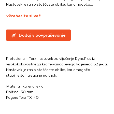
Te piškotke nastavijo naši oglaševalski partnerji.
Nastavek je rahlo stožčaste oblike, kar omogoča...
Ročne žage, sekire, noži
Partnerska oglaševalska podjetja jih lahko uporabljajo za
Svinčniki, krede, flumastri
izdelavo profila vaših interesov, ki ga nato uporabijo za
Preberite si več
Zidarsko orodje
prikazovanje ustreznih oglasov na drugih spletnih mestih.
Pri delu uporabljajo edinstveno prepoznavanje vašega
brskalnika in naprave. Če zavrnete uporabo teh piškotkov,
Železnina in pritrdilna tehnika
Dodaj v povpraševanje
ne boste deležni našega ciljnega spletnega oglaševanja.
Konzole in nosilci
Kotniki
Kotno in profilno železo
Potrdi moje izbire
Pritrdilna tehnika
Profesionalni Torx nastavek za vijačenje DynaPlus iz
DOVOLI VSE
visokokakovostnega krom-vanadijevega kaljenega S2 jekla.
Spojni elementi
Nastavek je rahlo stožčaste oblike, kar omogoča
Verige, jeklene vrvi
stabilnejšo naleganje na vijak.
Vijaki
Žičniki
Material: kaljeno jeklo
Dolžina: 50 mm
Pogon: Torx TX-40