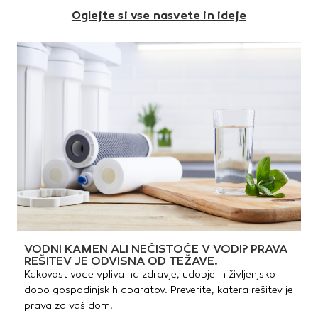
rešetka z obremnitvijo do 1,5
Oglejte si vse nasvete in ideje
kNZunanje dimenzije (ŠxVxG):
100 x 130 x 40 cm
VODNI KAMEN ALI NEČISTOČE V VODI? PRAVA
REŠITEV JE ODVISNA OD TEŽAVE.
Kakovost vode vpliva na zdravje, udobje in življenjsko
dobo gospodinjskih aparatov. Preverite, katera rešitev je
prava za vaš dom.