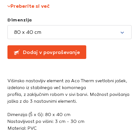
Greznice in čistilne naprave
Te piškotke nastavijo naši oglaševalski partnerji.
Preberite si več
Partnerska oglaševalska podjetja jih lahko uporabljajo za
Kanalizacijske cevi in spoji
izdelavo profila vaših interesov, ki ga nato uporabijo za
LTŽ pokrovi, oljni jaški, kovinski jaški
Dimenzija
prikazovanje ustreznih oglasov na drugih spletnih mestih.
PVC jaški
Pri delu uporabljajo edinstveno prepoznavanje vašega
80 x 40 cm
Vodovod
brskalnika in naprave. Če zavrnete uporabo teh piškotkov,
Zbiralniki vode
ne boste deležni našega ciljnega spletnega oglaševanja.
Dodaj v povpraševanje
Stavbno pohištvo
Potrdi moje izbire
Drsne kasete
Kljuke, okovje, ključavnice
DOVOLI VSE
Višinsko nastavljiv element za Aco Therm svetlobni jašek,
Notranja vrata
izdelano iz stabilnega več komornega
Stopnice
profila, z zaključnim robom v sivi barvi. Možnost povišanja
Strešna okna
jaška z do 3 nastavnimi elementi.
Zunanja vrata
Dimenzija (Š x G): 80 x 40 cm
Streha
Nastavljivost po višini: 3 cm - 30 cm
Material: PVC
Betonske kritine
Dodatki za streho