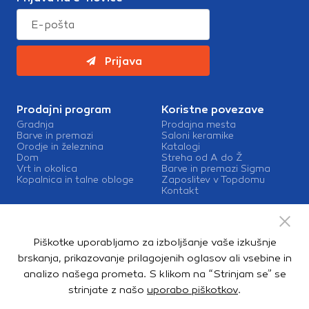
Prijava
Prodajni program
Koristne povezave
Gradnja
Prodajna mesta
Barve in premazi
Saloni keramike
Orodje in železnina
Katalogi
Dom
Streha od A do Ž
Vrt in okolica
Barve in premazi Sigma
Kopalnica in talne obloge
Zaposlitev v Topdomu
Kontakt
Storitve
Izris kopalnic
Piškotke uporabljamo za izboljšanje vaše izkušnje
Mešalnice barv
Dostava
brskanja, prikazovanje prilagojenih oglasov ali vsebine in
analizo našega prometa. S klikom na “Strinjam se” se
strinjate z našo
uporabo piškotkov
.
Copyright © 2026. Topdom d.o.o. Vse pravice pridržane.