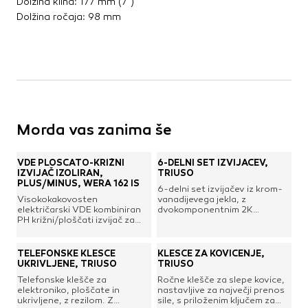
Dolžina klina: 177 mm (7")
Dolžina ročaja: 98 mm
Morda vas zanima še
VDE PLOŠČATO-KRIŽNI
6-DELNI SET IZVIJAČEV,
IZVIJAČ IZOLIRAN,
TRIUSO
PLUS/MINUS, WERA 162 IS
6-delni set izvijačev iz krom-
Visokokakovosten
vanadijevega jekla, z
električarski VDE kombiniran
dvokomponentnim 2K
PH križni/ploščati izvijač za
nedrsečim ročajem iz umetne
plus/minus vijake in varno delo
mase in brušeno črno lakirano
z elektriko pri 1000 V. Z
konico.Set vsebuje:4x
zaščitno izolacijo in
ploščati izvijač: 3,0 x 75 mm,
TELEFONSKE KLEŠČE
KLEŠČE ZA KOVIČENJE,
večkomponentnim ročajem
5,5 x 100 mm, 6,5 x 100 mm,
UKRIVLJENE, TRIUSO
TRIUSO
Kraftform Plus za hitro in
8,0 x 150 mm2x križni izvijač
Telefonske klešče za
Ročne klešče za slepe kovice,
tekoče delo; trde cone ročaja
Phillips: PH1 x 85 mm, PH2 x
elektroniko, ploščate in
nastavljive za največji prenos
za visoke delovne hitrosti,
100 mm
ukrivljene, z rezilom. Z
sile, s priloženim ključem za
medtem ko mehke cone ročaja