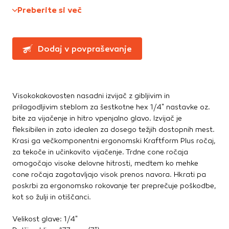
Te piškotke nastavijo naši oglaševalski partnerji.
Preberite si več
Ročne žage, sekire, noži
Partnerska oglaševalska podjetja jih lahko uporabljajo za
Svinčniki, krede, flumastri
izdelavo profila vaših interesov, ki ga nato uporabijo za
Zidarsko orodje
prikazovanje ustreznih oglasov na drugih spletnih mestih.
Dodaj v povpraševanje
Pri delu uporabljajo edinstveno prepoznavanje vašega
brskalnika in naprave. Če zavrnete uporabo teh piškotkov,
Železnina in pritrdilna tehnika
ne boste deležni našega ciljnega spletnega oglaševanja.
Konzole in nosilci
Kotniki
Visokokakovosten nasadni izvijač z gibljivim in
Kotno in profilno železo
Potrdi moje izbire
prilagodljivim steblom za šestkotne hex 1/4" nastavke oz.
Pritrdilna tehnika
bite za vijačenje in hitro vpenjalno glavo. Izvijač je
DOVOLI VSE
Spojni elementi
fleksibilen in zato idealen za dosego težjih dostopnih mest.
Krasi ga večkomponentni ergonomski Kraftform Plus ročaj,
Verige, jeklene vrvi
za tekoče in učinkovito vijačenje. Trdne cone ročaja
Vijaki
omogočajo visoke delovne hitrosti, medtem ko mehke
Žičniki
cone ročaja zagotavljajo visok prenos navora. Hkrati pa
poskrbi za ergonomsko rokovanje ter preprečuje poškodbe,
kot so žulji in otiščanci.
Velikost glave: 1/4"