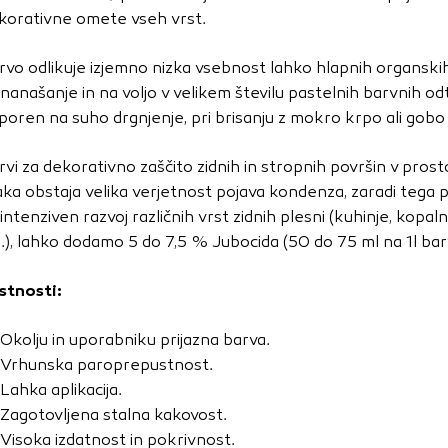
vo profila vaših interesov, ki ga nato uporabijo za prikazova
korativne omete vseh vrst.
estih. Pri delu uporabljajo edinstveno prepoznavanje vašega
e uporabo teh piškotkov, ne boste deležni našega ciljnega
rvo odlikuje izjemno nizka vsebnost lahko hlapnih organskih
 nanašanje in na voljo v velikem številu pastelnih barvnih o
poren na suho drgnjenje, pri brisanju z mokro krpo ali gob
e
rvi za dekorativno zaščito zidnih in stropnih površin v prosto
aka obstaja velika verjetnost pojava kondenza, zaradi tega p
 intenziven razvoj različnih vrst zidnih plesni (kuhinje, kopaln
d.), lahko dodamo 5 do 7,5 % Jubocida (50 do 75 ml na 1l bar
stnosti:
Okolju in uporabniku prijazna barva.
Vrhunska paroprepustnost.
Lahka aplikacija.
Zagotovljena stalna kakovost.
Visoka izdatnost in pokrivnost.