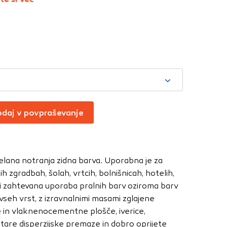
Vedno aktivni
oče izklopiti.
ahtev, na primer
v, da brskalnik
ga mesta ne bodo
daj v povpraševanje
učinkovitost
 in najmanj
i, ki jih piškotki
zdelana notranja zidna barva. Uporabna je za
eli, kdaj ste
 zgradbah, šolah, vrtcih, bolnišnicah, hotelih,
 ni zahtevana uporaba pralnih barv oziroma barv
seh vrst, z izravnalnimi masami zglajene
 in vlaknenocementne plošče, iverice,
a jih lahko
tare disperzijske premaze in dobro oprijete