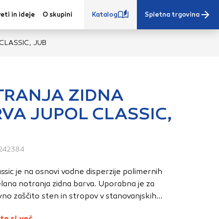
eti in ideje
O skupini
Katalog
Spletna trgovina
CLASSIC, JUB
RANJA ZIDNA
VA JUPOL CLASSIC,
e iz vašega
B
s, vaše nastavitve,
ovanji. Te
242384
 zagotovijo bolj
ete. Klikajte
ssic je na osnovi vodne disperzije polimernih
stavitve. Blokiranje
elana notranja zidna barva. Uporabna je za
toritve.
Več
no zaščito sten in stropov v stanovanjskih...
te si več