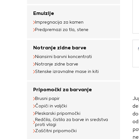
Obvezni piškotki
Emulzije
Ti piškotki so nujni 
Impregnacija za kamen
Običajno so nastavlje
Predpremazi za tla, stene
nastavitev zasebnosti
blokira te piškotke 
Notranje zidne barve
delovali.
Niansirni barvni koncentrati
Piškotki za učinkov
Notranje zidne barve
Stenske izravnalne mase in kiti
S temi piškotki štej
delovanja našega spl
Pripomočki za barvanje
priljubljena, in opaz
Ju
zbirajo, so združeni
Brusni papir
de
Čopiči in valjčki
obiskali naše spletn
Pleskarski pripomočki
do
Piškotki za ciljno 
Redčila, čistila za barve in sredstva
od
proti vlagi
po
Zaščitni pripomočki
Te piškotke nastavijo
ne