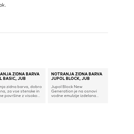
ak.
ANJA ZIDNA BARVA
NOTRANJA ZIDNA BARVA
L BASIC, JUB
JUPOL BLOCK, JUB
nja zidna barva, dobro
Jupol Block New
na, za vse stenske in
Generation je na osnovi
ne površine z visoko
vodne emulzije izdelana
ropustnostnjo in
hitro sušeča barva
i emisijami lahko
namenjena obnovitvenemu
h organskih spojin v
barvanju vseh vrst notranjih
e. Primerne podlage so
zidnih in stropnih površin, ki
meti vseh vrst, z
so iz kakršnegakoli razloga
nalnimi masami
prepojene z v vodi lahko in
ne površine, reliefne
hitro topnimi
ate tapete, pa tudi
snovmi:površine v zakajenih