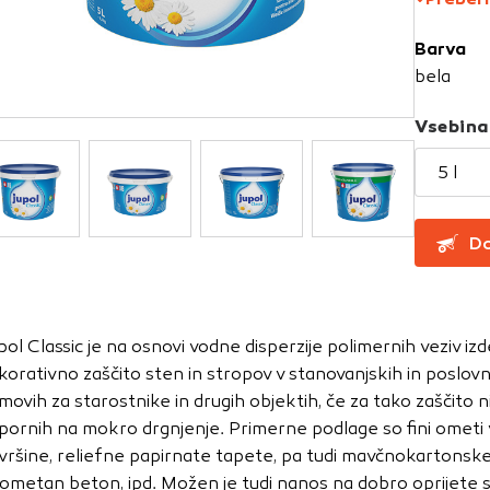
Barva
za delovanje spletnega mesta, zato jih v naših sistemih ni mog
bela
ni samo kot odziv na vaša dejanja, ki vodijo do storitvenih z
, prijava ali izpolnjevanje obrazcev. Na voljo imate nastavite
Vsebina
ali vas opozori na njih. V tem primeru nekateri deli spletne
5 l
itost delovanja
Do
emo obiske in izvor prometa, da lahko merimo in izboljšamo 
etnega mesta. Z njimi prepoznamo, katera mesta so najbolj
ujemo, kako se obiskovalci pomikajo po spletnem mestu. Podatk
pol Classic je na osnovi vodne disperzije polimernih veziv i
 in anonimni. Če uporabo teh piškotkov zavrnete, ne bomo ved
korativno zaščito sten in stropov v stanovanjskih in poslovnih
o mesto.
movih za starostnike in drugih objektih, če za tako zaščito
usmerjenost
pornih na mokro drgnjenje. Primerne podlage so fini ometi v
vršine, reliefne papirnate tapete, pa tudi mavčnokartonske
 naši oglaševalski partnerji. Partnerska oglaševalska podjetj
ometan beton, ipd. Možen je tudi nanos na dobro oprijete s