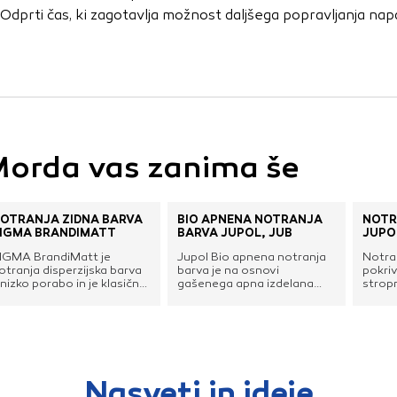
Odprti čas, ki zagotavlja možnost daljšega popravljanja nap
orda vas zanima še
OTRANJA ZIDNA BARVA
BIO APNENA NOTRANJA
NOTR
IGMA BRANDIMATT
BARVA JUPOL, JUB
JUPO
IGMA BrandiMatt je
Jupol Bio apnena notranja
Notra
otranja disperzijska barva
barva je na osnovi
pokriv
 nizko porabo in je klasična
gašenega apna izdelana
strop
arva, ki prepriča s svojo
bela notranja zidna barva.
parop
elino in kritnostjo. Ta
Uporabna je za dekorativno
nizkim
ospodarna, praktična in
zaščito sten in stropov v
hlapni
godna sintetična
objektih stavbne dediščine,
okolj
isperzijska barva ustvari
pa tudi v novih
fini o
činkovit stenski in stropni
stanovanjskih in drugih
izrav
remaz na novih in
zgradbah, zlasti v prostorih,
zglaje
Nasveti in ideje
bnovljenih notranjih
v katerih iz kakršnegakoli
papirn