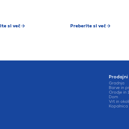
za sanirne ometePrimerna
za zidne površine po
poplavahVisoko
paroprepustnaSe ne
brišePrijeten in svež
vonjEnostavna za
ite si več
Preberite si več
deloMožen nanos tudi z
valjčkom
Prodajni
Gradnja
Barve in p
Orodje in 
Dom
Vrt in okol
Kopalnica 