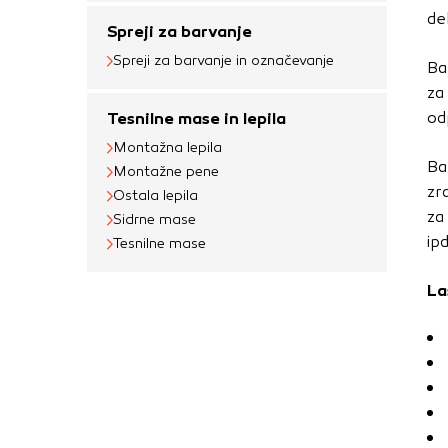
uporabljajo za izdela
de
na drugih spletnih m
Spreji za barvanje
naprave. Če zavrnet
Spreji za barvanje in označevanje
Ba
oglaševanja.
za
od
Tesnilne mase in lepila
Montažna lepila
Potrdi moje izbir
Ba
Montažne pene
zr
Ostala lepila
za
Sidrne mase
ip
Tesnilne mase
La