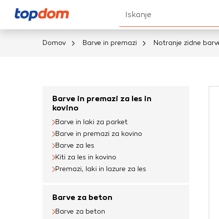
Iskanje
Domov
Barve in premazi
Notranje zidne barv
Nastavitve piškot
Vaša zasebnost
Barve in premazi za les in
kovino
Ko obiščete katero k
Barve in laki za parket
brskalnika, večinoma 
Barve in premazi za kovino
vašo napravo ali pa s
Barve za les
informacije običajno
Kiti za les in kovino
prilagojeno spletno 
Premazi, laki in lazure za les
različna imena katego
določenih vrst piško
Barve za beton
informacij
Barve za beton