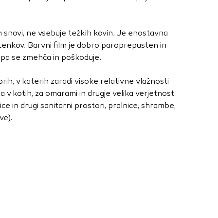
nje ustreznih oglasov
 brskalnika in
 spletnega
 snovi, ne vsebuje težkih kovin. Je enostavna
dtenkov. Barvni film je dobro paroprepusten in
o pa se zmehča in poškoduje.
DOVOLI VSE
rih, v katerih zaradi visoke relativne vlažnosti
a v kotih, za omarami in drugje velika verjetnost
ice in drugi sanitarni prostori, pralnice, shrambe,
ve).