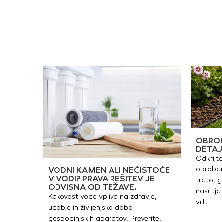
p
z
s
m
p
v
p
n
W
k
s
o
P
i
v
v
t
n
s
OBROB
m
DETAJ
z
Odkrijte
Z
D
obrobam
VODNI KAMEN ALI NEČISTOČE
R
V VODI? PRAVA REŠITEV JE
trato, g
ODVISNA OD TEŽAVE.
nasutja 
Kakovost vode vpliva na zdravje,
vrt.
udobje in življenjsko dobo
gospodinjskih aparatov. Preverite,