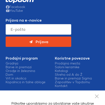
Facebook
YouTube
Prijava na e-novice
Prijava
Prodajni program
Koristne povezave
Gradnja
Prodajna mesta
Barve in premazi
Saloni keramike
Orodje in železnina
Katalogi
Dom
Streha od A do Ž
Vrt in okolica
Barve in premazi Sigma
Kopalnica in talne obloge
Zaposlitev v Topdomu
Kontakt
Storitve
Izris kopalnic
Piškotke uporabljamo za izboljšanje vaše izkušnje
Mešalnice barv