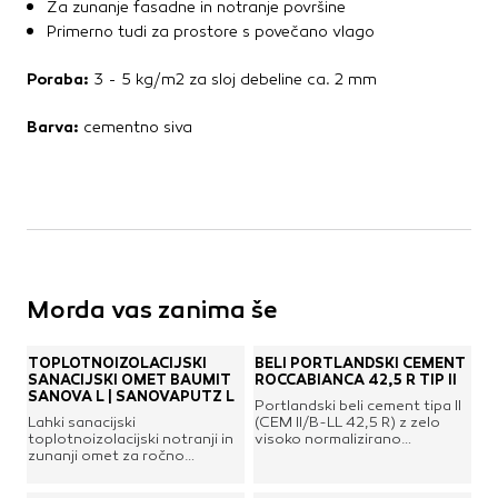
Za zunanje fasadne in notranje površine
Kovinske kritine
Primerno tudi za prostore s povečano vlago
Les za ostrešje
Opečne kritine
Poraba:
3 - 5 kg/m2 za sloj debeline ca. 2 mm
Ostale kritine
Barva:
cementno siva
Strešna izolacija
Suha gradnja
Dodatki za suho gradnjo
Izolacija
Izravnalne mase za stene in strop
Morda vas zanima še
Mavčne plošče
OSB plošče
Ostale plošče za suho gradnjo
TOPLOTNOIZOLACIJSKI
BELI PORTLANDSKI CEMENT
SANACIJSKI OMET BAUMIT
ROCCABIANCA 42,5 R TIP II
Profili in kotniki
SANOVA L | SANOVAPUTZ L
Portlandski beli cement tipa II
Revizijska vrata
Lahki sanacijski
(CEM II/B-LL 42,5 R) z zelo
toplotnoizolacijski notranji in
visoko normalizirano
Spuščeni stropovi
zunanji omet za ročno
trdnostjo in visoko začetno
nanašanje s sposobnostjo
trdnostjo. V skladu s sestavo,
zadrževanja vlage. Visoko
ki jo predpisuje standard UNI