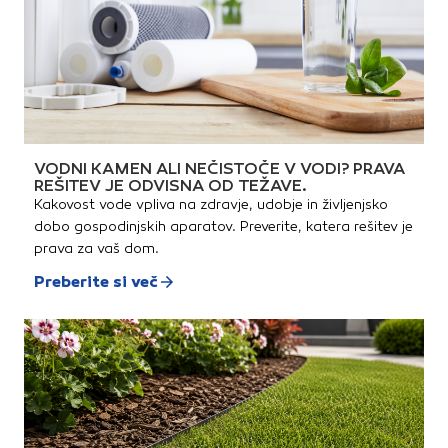
ulično pohištvoBela in barvna
štukaturaSamozaporni
blokiMontažni elementi za
bazene
VODNI KAMEN ALI NEČISTOČE V VODI? PRAVA
REŠITEV JE ODVISNA OD TEŽAVE.
Kakovost vode vpliva na zdravje, udobje in življenjsko
dobo gospodinjskih aparatov. Preverite, katera rešitev je
prava za vaš dom.
Preberite si več