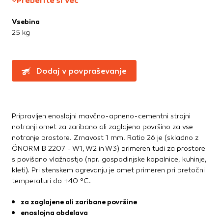
Preberite si več
Greznice in čistilne naprave
Te piškotke nastavijo naši oglaševalski partnerji.
Partnerska oglaševalska podjetja jih lahko uporabljajo za
Kanalizacijske cevi in spoji
Vsebina
izdelavo profila vaših interesov, ki ga nato uporabijo za
LTŽ pokrovi, oljni jaški, kovinski jaški
25 kg
prikazovanje ustreznih oglasov na drugih spletnih mestih.
PVC jaški
Pri delu uporabljajo edinstveno prepoznavanje vašega
Vodovod
brskalnika in naprave. Če zavrnete uporabo teh piškotkov,
Zbiralniki vode
ne boste deležni našega ciljnega spletnega oglaševanja.
Dodaj v povpraševanje
Stavbno pohištvo
Potrdi moje izbire
Drsne kasete
Pripravljen enoslojni mavčno-apneno-cementni strojni
Kljuke, okovje, ključavnice
DOVOLI VSE
notranji omet za zaribano ali zaglajeno površino za vse
Notranja vrata
notranje prostore. Zrnavost 1 mm. Ratio 26 je (skladno z
Stopnice
ÖNORM B 2207 - W1, W2 in W3) primeren tudi za prostore
Strešna okna
s povišano vlažnostjo (npr. gospodinjske kopalnice, kuhinje,
Zunanja vrata
kleti). Pri stenskem ogrevanju je omet primeren pri pretočni
temperaturi do +40 °C.
Streha
za zaglajene ali zaribane površine
Betonske kritine
enoslojna obdelava
Dodatki za streho