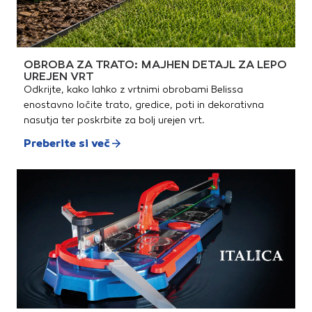
OBROBA ZA TRATO: MAJHEN DETAJL ZA LEPO
UREJEN VRT
Odkrijte, kako lahko z vrtnimi obrobami Belissa
enostavno ločite trato, gredice, poti in dekorativna
nasutja ter poskrbite za bolj urejen vrt.
Preberite si več