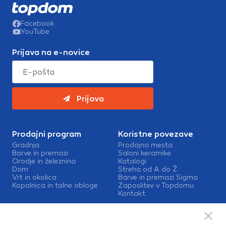
Facebook
YouTube
Prijava na e-novice
Prijava
Prodajni program
Koristne povezave
Gradnja
Prodajna mesta
Barve in premazi
Saloni keramike
Orodje in železnina
Katalogi
Dom
Streha od A do Ž
Vrt in okolica
Barve in premazi Sigma
Kopalnica in talne obloge
Zaposlitev v Topdomu
Kontakt
Storitve
Izris kopalnic