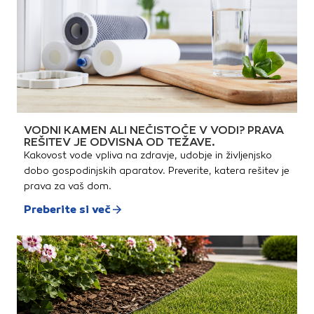
boljšo sprijemnost. Ne
vsebuje portland cementa,
organskih veziv in hidrofobnih
dodatkov.
VODNI KAMEN ALI NEČISTOČE V VODI? PRAVA
REŠITEV JE ODVISNA OD TEŽAVE.
Kakovost vode vpliva na zdravje, udobje in življenjsko
dobo gospodinjskih aparatov. Preverite, katera rešitev je
prava za vaš dom.
Preberite si več