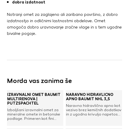
dobra izdatnost
Kovinske kritine
Les za ostrešje
Notranji omet za zaglajeno ali zaribano površino, z dobro
Opečne kritine
izdatnostjo in odličnimi lastnostmi obdelave. Omet
Ostale kritine
omogoča dobro uravnavanje zračne vlage in s tem ugodne
bivalne pogoje.
Strešna izolacija
Suha gradnja
Dodatki za suho gradnjo
Izolacija
Izravnalne mase za stene in strop
Morda vas zanima še
Mavčne plošče
OSB plošče
Ostale plošče za suho gradnjo
IZRAVNALNI OMET BAUMIT
NARAVNO HIDRAVLIČNO
MULTIRENOVA |
APNO BAUMIT NHL 3,5
Profili in kotniki
PUTZSPACHTEL
Naravno hidravlično apno kot
Revizijska vrata
Izboljšani izravnalni omet za
vezivo brez kemičnih dodatkov
Spuščeni stropovi
mineralne omete in betonske
in z ugodno krivuljo napetosti.
podlage. Primeren kot fini
Za malte in omete, posebno
omet na sanacijskih ometih
primerno pri obnovi kulturno
ter za vtisnjevanje armaturne
zaščitenih objektov. Trdnostni