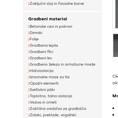
Obvezni piškotki
Zaključni sloji in fasadne barve
Ti piškotki so nujni 
Gradbeni material
Običajno so nastavlje
Betonske cevi in pokrovi
nastavitev zasebnosti
Dimniki
blokira te piškotke 
Folije
delovali.
Gradbena lepila
Gradbeni filci
Piškotki za učinkov
Gradbeni les
S temi piškotki štej
Gradbeno železo in armaturne mreže
delovanja našega spl
Hidroizolacija
Ok
priljubljena, in opaz
Izravnalne mase za tla
ok
Opažni elementi
zbirajo, so združeni
Svetlobni jaški
obiskali naše spletn
Ma
Toplotna, talna izolacija
Piškotki za ciljno 
Veziva in ometi
Zaščitna sredstva za gradbišča
Te piškotke nastavijo
Zidaki, preklade, vogalniki