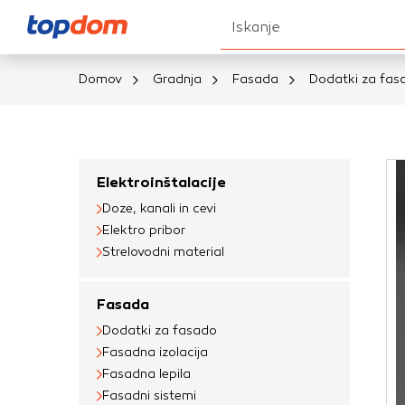
Iskanje
Domov
Gradnja
Fasada
Dodatki za fas
Nastavitve piškot
Vaša zasebnost
Elektroinštalacije
Doze, kanali in cevi
Ko obiščete katero k
Elektro pribor
brskalnika, večinoma 
Strelovodni material
vašo napravo ali pa s
informacije običajno
Fasada
prilagojeno spletno 
Dodatki za fasado
različna imena katego
Fasadna izolacija
določenih vrst piško
Fasadna lepila
informacij
Fasadni sistemi