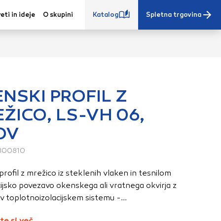
eti in ideje
O skupini
Katalog
Spletna trgovina
NSKI PROFIL Z
ŽICO, LS-VH 06,
e iz vašega
OV
s, vaše nastavitve,
ovanji. Te
800810
 zagotovijo bolj
ete. Klikajte
rofil z mrežico iz steklenih vlaken in tesnilom
stavitve. Blokiranje
cijsko povezavo okenskega ali vratnega okvirja z
toritve.
Več
 toplotnoizolacijskem sistemu -...
te si več