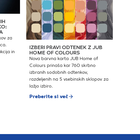
IH
KO:
A
kov za
ica.
IZBERI PRAVI ODTENEK Z JUB
kcija in
HOME OF COLOURS
Nova barvna karta JUB Home of
Colours prinaša kar 760 skrbno
izbranih sodobnih odtenkov,
razdeljenih na 5 vsebinskih sklopov za
lažjo izbiro.
Preberite si več