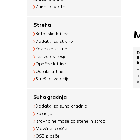
Zunanja vrata
Streha
M
Betonske kritine
Dodatki za streho
Kovinske kritine
D
Les za ostrešje
B
B
Opečne kritine
V
P
Ostale kritine
p
Strešna izolacija
g
n
p
p
Suha gradnja
m
z
Dodatki za suho gradnjo
m
o
Izolacija
o
Izravnalne mase za stene in strop
i
d
Mavčne plošče
n
OSB plošče
s