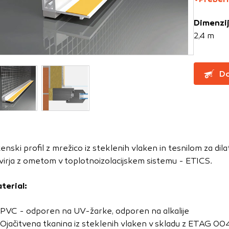
Dimenzi
za delovanje spletnega mesta, zato jih v naših sistemih ni mog
2,4 m
ni samo kot odziv na vaša dejanja, ki vodijo do storitvenih z
, prijava ali izpolnjevanje obrazcev. Na voljo imate nastavite
ali vas opozori na njih. V tem primeru nekateri deli spletne
Do
itost delovanja
emo obiske in izvor prometa, da lahko merimo in izboljšamo 
etnega mesta. Z njimi prepoznamo, katera mesta so najbolj
enski profil z mrežico iz steklenih vlaken in tesnilom za di
ujemo, kako se obiskovalci pomikajo po spletnem mestu. Podatk
virja z ometom v toplotnoizolacijskem sistemu - ETICS.
 in anonimni. Če uporabo teh piškotkov zavrnete, ne bomo ved
o mesto.
terial:
usmerjenost
PVC - odporen na UV-žarke, odporen na alkalije
 naši oglaševalski partnerji. Partnerska oglaševalska podjetj
Ojačitvena tkanina iz steklenih vlaken v skladu z ETAG 00