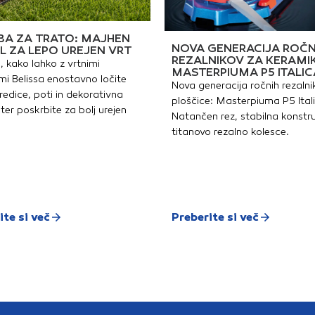
A ZA TRATO: MAJHEN
NOVA GENERACIJA ROČN
L ZA LEPO UREJEN VRT
REZALNIKOV ZA KERAMI
, kako lahko z vrtnimi
MASTERPIUMA P5 ITALIC
i Belissa enostavno ločite
Nova generacija ročnih rezalni
redice, poti in dekorativna
ploščice: Masterpiuma P5 Ital
ter poskrbite za bolj urejen
Natančen rez, stabilna konstru
titanovo rezalno kolesce.
ite si več
Preberite si več