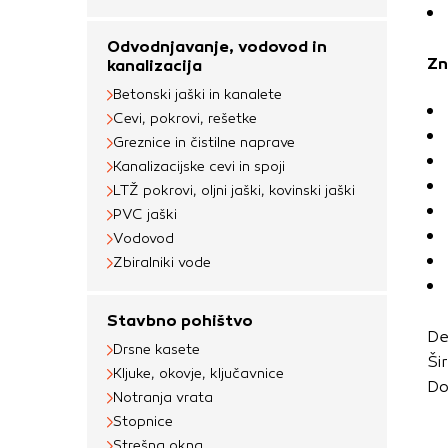
uporabljajo za izdela
na drugih spletnih m
Odvodnjavanje, vodovod in
naprave. Če zavrnet
Zn
kanalizacija
oglaševanja.
Betonski jaški in kanalete
Cevi, pokrovi, rešetke
Greznice in čistilne naprave
Potrdi moje izbir
Kanalizacijske cevi in spoji
LTŽ pokrovi, oljni jaški, kovinski jaški
PVC jaški
Vodovod
Zbiralniki vode
Stavbno pohištvo
De
Drsne kasete
Ši
Kljuke, okovje, ključavnice
Do
Notranja vrata
Stopnice
Strešna okna