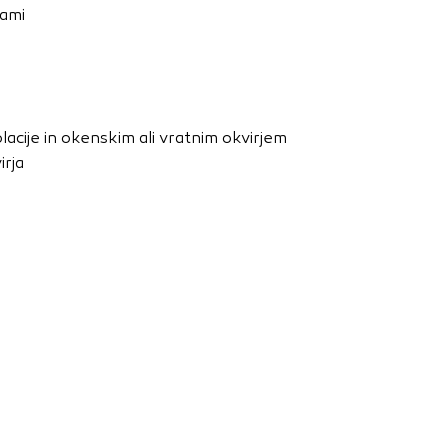
nje ustreznih oglasov
rami
 brskalnika in
 spletnega
acije in okenskim ali vratnim okvirjem
DOVOLI VSE
irja