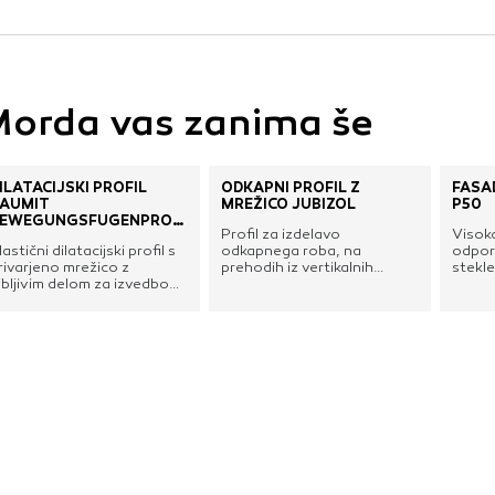
orda vas zanima še
ILATACIJSKI PROFIL
ODKAPNI PROFIL Z
FASA
AUMIT
MREŽICO JUBIZOL
P50
EWEGUNGSFUGENPROFIL,
Profil za izdelavo
Visoko
ERTIKALNI
lastični dilatacijski profil s
odkapnega roba, na
odpor
rivarjeno mrežico z
prehodih iz vertikalnih
stekle
ibljivim delom za izvedbo
fasadnih površin v
izrav
avpičnih dilatacij, npr. pri
horizontalne. Preprečuje
in not
rizidkih, garažah ipd. ter
zatekanje vode iz fasadne
renos manjših pomikov
površine do okvirjev oken in
ed gradbenimi elementi in
vrat.
a fuge do max. 10
m.eksaktna izvedba
snovnega in zaključnega
metapravilno poravnane
n trajne vertikalne
ilatacijeza površino in
otranje vogale fasadnih
istemov