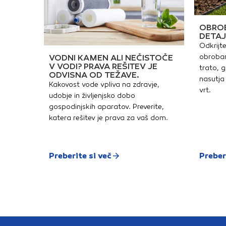
OBROB
DETAJ
Odkrijte
obrobam
VODNI KAMEN ALI NEČISTOČE
V VODI? PRAVA REŠITEV JE
trato, g
ODVISNA OD TEŽAVE.
nasutja 
Kakovost vode vpliva na zdravje,
vrt.
udobje in življenjsko dobo
gospodinjskih aparatov. Preverite,
katera rešitev je prava za vaš dom.
Preberite si več
Preber