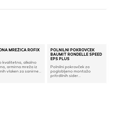
DNA MREŽICA RÖFIX
POLNILNI POKROVČEK
BAUMIT RONDELLE SPEED
EPS PLUS
 kvalitetna, alkalno
na, armirna mreža iz
Polnilni pokrovček za
nih vlaken za sanirne
poglobljeno montažo
nalne mase v zunanjih
pritrdilnih sider
ranjih področjih.
SchraubDübel Speed v
fasadnih sistemih Baumit
open in Baumit Star,
skladno z navodili na
tehničnih listih fasadnih
izolacijskih
plošč.preprečevanje
toplotnih mostovza
poglobljeno
montažouporaba s ploščo
EPS-F plus