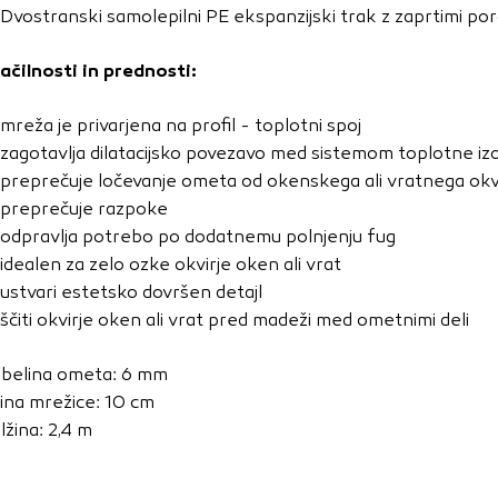
vo profila vaših interesov, ki ga nato uporabijo za prikazova
Dvostranski samolepilni PE ekspanzijski trak z zaprtimi po
estih. Pri delu uporabljajo edinstveno prepoznavanje vašega
e uporabo teh piškotkov, ne boste deležni našega ciljnega
ačilnosti in prednosti:
mreža je privarjena na profil - toplotni spoj
zagotavlja dilatacijsko povezavo med sistemom toplotne izol
e
preprečuje ločevanje ometa od okenskega ali vratnega okv
preprečuje razpoke
odpravlja potrebo po dodatnemu polnjenju fug
idealen za zelo ozke okvirje oken ali vrat
ustvari estetsko dovršen detajl
ščiti okvirje oken ali vrat pred madeži med ometnimi deli
belina ometa: 6 mm
rina mrežice: 10 cm
lžina: 2,4 m