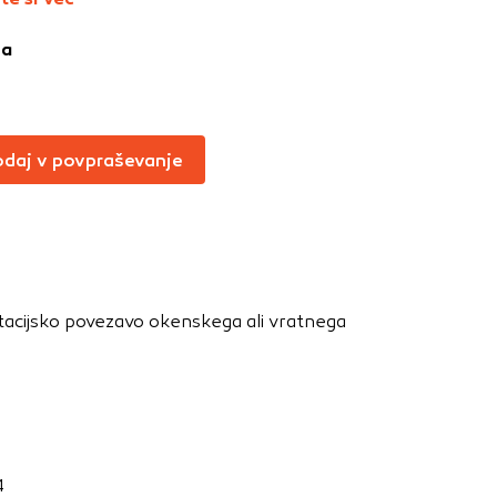
Vedno aktivni
ja
oče izklopiti.
ahtev, na primer
v, da brskalnik
ga mesta ne bodo
daj v povpraševanje
učinkovitost
 in najmanj
latacijsko povezavo okenskega ali vratnega
i, ki jih piškotki
eli, kdaj ste
a jih lahko
4