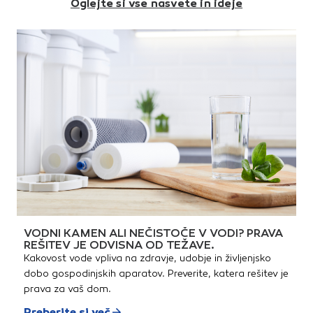
Oglejte si vse nasvete in ideje
brez napisaRazred nosilnosti:
lastnosti:Dimenzija: 300 x
t)Material rešetke: pocinkano
D400 kN (40 t)Svetla
300 mmSkupna višina: 125
jekloMaterial kadi: polipropilen
dimenzija: 400 x 400
mmIztok: DN 110Razred
mmZunanja dimenzija okvir:
nosilnosti: M125 (12,5 t)Teža:
600 x 560 mmVišina okvirja:
9,2 kgMaterial: nodularna
80 mmTeža: 39 kgStandard:
litina
SIST EN 124-2:2015
VODNI KAMEN ALI NEČISTOČE V VODI? PRAVA
REŠITEV JE ODVISNA OD TEŽAVE.
Kakovost vode vpliva na zdravje, udobje in življenjsko
dobo gospodinjskih aparatov. Preverite, katera rešitev je
prava za vaš dom.
Preberite si več