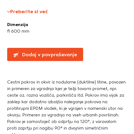
Greznice in čistilne naprave
Te piškotke nastavijo naši oglaševalski partnerji.
Partnerska oglaševalska podjetja jih lahko uporabljajo za
Kanalizacijske cevi in spoji
Preberite si več
izdelavo profila vaših interesov, ki ga nato uporabijo za
LTŽ pokrovi, oljni jaški, kovinski jaški
prikazovanje ustreznih oglasov na drugih spletnih mestih.
PVC jaški
Dimenzija
Pri delu uporabljajo edinstveno prepoznavanje vašega
Vodovod
fi 600 mm
brskalnika in naprave. Če zavrnete uporabo teh piškotkov,
Zbiralniki vode
ne boste deležni našega ciljnega spletnega oglaševanja.
Dodaj v povpraševanje
Stavbno pohištvo
Potrdi moje izbire
Drsne kasete
Kljuke, okovje, ključavnice
DOVOLI VSE
Notranja vrata
Cestni pokrov in okvir iz nodularne (duktilne) litine, povozen
Stopnice
in primeren za vgradnjo kjer je težji tovorni promet, npr.
Strešna okna
ceste oz. razna vozišča, parkirišča itd. Pokrov ima vijak za
Zunanja vrata
zaklep kar dodatno izboljša naleganje pokrova na
protihrupni EPDM vložek, ki je vgrajen v namenski utor na
okvirju. Primeren za vgradnjo na vseh urbanih površinah.
Streha
Pokrov je samostoječ ob odprtju na 120°, z varovalom
Betonske kritine
proti zaprtju pri nagibu 90° in dvojnim simetričnim
Dodatki za streho