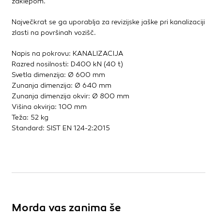
zaklepom.
Kovinske kritine
Les za ostrešje
Največkrat se ga uporablja za revizijske jaške pri kanalizaciji
zlasti na površinah vozišč.
Opečne kritine
Ostale kritine
Napis na pokrovu: KANALIZACIJA
Strešna izolacija
Razred nosilnosti: D400 kN (40 t)
Svetla dimenzija: Ø 600 mm
Suha gradnja
Zunanja dimenzija: Ø 640 mm
Zunanja dimenzija okvir: Ø 800 mm
Dodatki za suho gradnjo
Višina okvirja: 100 mm
Izolacija
Teža: 52 kg
Izravnalne mase za stene in strop
Standard: SIST EN 124-2:2015
Mavčne plošče
OSB plošče
Ostale plošče za suho gradnjo
Profili in kotniki
Revizijska vrata
Spuščeni stropovi
Morda vas zanima še