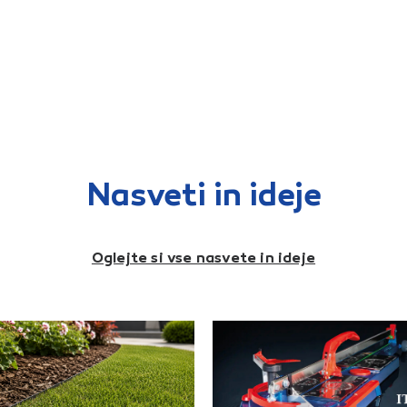
kos/m
upora
kritin
letva
3,6 k
(Engo
glinaT
dokum
polag
Nasveti in ideje
Oglejte si vse nasvete in ideje