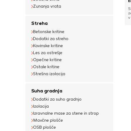
E
Zunanja vrata
S
z
v
z
Streha
p
n
Betonske kritine
S
Dodatki za streho
z
c
Kovinske kritine
P
Les za ostrešje
j
s
Opečne kritine
p
t
Ostale kritine
s
Strešna izolacija
v
h
t
t
Suha gradnja
p
n
Dodatki za suho gradnjo
s
Izolacija
Izravnalne mase za stene in strop
Mavčne plošče
OSB plošče