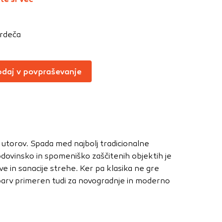
Vedno aktivni
oče izklopiti.
rdeča
ahtev, na primer
v, da brskalnik
ga mesta ne bodo
daj v povpraševanje
učinkovitost
 in najmanj
utorov. Spada med najbolj tradicionalne
i, ki jih piškotki
godovinsko in spomeniško zaščitenih objektih je
eli, kdaj ste
e in sanacije strehe. Ker pa klasika ne gre
n barv primeren tudi za novogradnje in moderno
a jih lahko