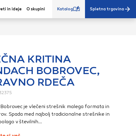
eti in ideje
O skupini
Katalog
Spletna trgovina
ČNA KRITINA
NDACH BOBROVEC,
e iz vašega
RAVNO RDEČA
s, vaše nastavitve,
ovanji. Te
32375
 zagotovijo bolj
ete. Klikajte
Bobrovec je vlečeni strešnik malega formata in
stavitve. Blokiranje
ov. Spada med najbolj tradicionalne strešnike in
toritve.
Več
olago v številnih...
te si več