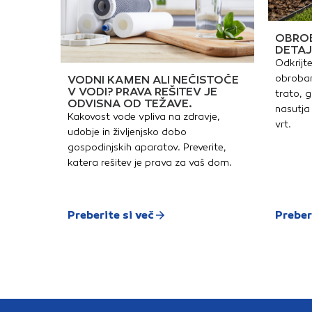
OBROB
DETAJ
Odkrijte
obrobam
VODNI KAMEN ALI NEČISTOČE
V VODI? PRAVA REŠITEV JE
trato, g
ODVISNA OD TEŽAVE.
nasutja 
Kakovost vode vpliva na zdravje,
vrt.
udobje in življenjsko dobo
gospodinjskih aparatov. Preverite,
katera rešitev je prava za vaš dom.
Preberite si več
Preber