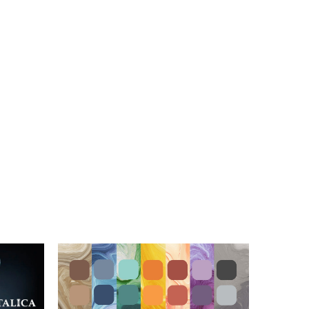
²Min. naklon strehe (z
zahtevami: 10°Dimenzije
bo sekundarne
strešnika: 290 x 485
e): ≥ 22ºRazdalja med
mmPoraba na m²: 11,3
mi: 330 - 360 mmTeža:
kos/m²Pokrivna dolžina:
g/kosPovršina: gladka
385 - 365 mmTeža: 3,90
ba)Material:
kg/kos
ehnični
enti:Navodila za
anje