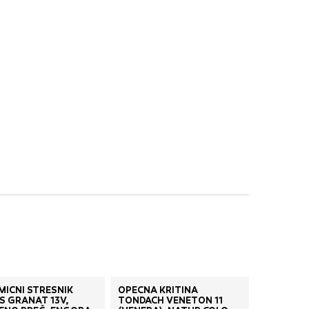
nje ustreznih oglasov
 brskalnika in
 spletnega
DOVOLI VSE
MIČNI STREŠNIK
OPEČNA KRITINA
S GRANAT 13V,
TONDACH VENETON 11