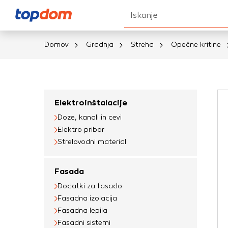
Iskanje
Domov
Gradnja
Streha
Opečne kritine
Nastavitve piškot
Vaša zasebnost
Elektroinštalacije
Doze, kanali in cevi
Ko obiščete katero k
Elektro pribor
brskalnika, večinoma 
Strelovodni material
vašo napravo ali pa s
informacije običajno
Fasada
prilagojeno spletno 
Dodatki za fasado
različna imena katego
Fasadna izolacija
določenih vrst piško
Fasadna lepila
informacij
Fasadni sistemi