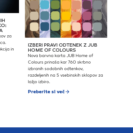
IH
KO:
A
kov za
ica.
IZBERI PRAVI ODTENEK Z JUB
kcija in
HOME OF COLOURS
Nova barvna karta JUB Home of
Colours prinaša kar 760 skrbno
izbranih sodobnih odtenkov,
razdeljenih na 5 vsebinskih sklopov za
lažjo izbiro.
Preberite si več