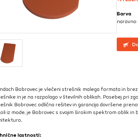
Barva
za delovanje spletnega mesta, zato jih v naših sistemih ni mog
naravno 
ni samo kot odziv na vaša dejanja, ki vodijo do storitvenih z
, prijava ali izpolnjevanje obrazcev. Na voljo imate nastavite
ali vas opozori na njih. V tem primeru nekateri deli spletne
Do
itost delovanja
emo obiske in izvor prometa, da lahko merimo in izboljšamo 
etnega mesta. Z njimi prepoznamo, katera mesta so najbolj
ndach Bobrovec je vlečeni strešnik malega formata in brez 
ujemo, kako se obiskovalci pomikajo po spletnem mestu. Podatk
rešnike in je na razpolago v številnih oblikah. Posebej pri z
 in anonimni. Če uporabo teh piškotkov zavrnete, ne bomo ved
rešnik Bobrovec odlična rešitev in garancija dovršene prenov
o mesto.
koli iz mode, je Bobrovec s svojim širokim spektrom oblik i
usmerjenost
hitekturo.
 naši oglaševalski partnerji. Partnerska oglaševalska podjetj
hnične lastnosti: