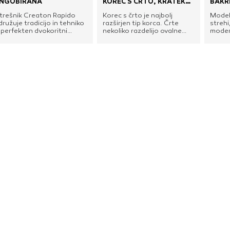
NGOBIRANA
KOREC S ČRTO, KRATEK
BAKR
LO
trešnik Creaton Rapido
Korec s črto je najbolj
Model
družuje tradicijo in tehniko
razširjen tip korca. Črte
strehi
 perfekten dvokoritni
nekoliko razdelijo ovalne
moder
areznik, ki je s svojim
površine, poudarijo
izdela
osebej velikim formatom
vzdolžne linije in izoblikujejo
videz
advse ekonomičen.
značilen relief strehe. Pri
nevpad
trešnik Rapido se ponaša z
konkavno položenih korcih,
nasta
elo dobrim razmerjem med
črte pripomorejo k
simet
eno in učinkovitostjo.
stabilnejši legi, predvsem pri
strešn
oraba pri strešniku Rapido
oletvanih strehah.
polože
e ekonomična, obenem pa
z zami
trešnik omogoča hitro
poseb
olaganje. Zraven značilne
srednj
ehnike žlebljenja z dvojnim
tudi 
transkim žlebljenjem in
zašči
isokim robom skrbijo srbijo
kriti
rbtna podporna rebra in
nudimo
rije obešalni nosovi za
streš
rajno varnost. Velika
krajni
omičnost v čelnem predelu
zračni
udi pri vsakem naklonu
sleme
trehe najvišjo fleksibilnost.
dodat
zaščit
trakov
dodatk
drugo
lastno
436 m