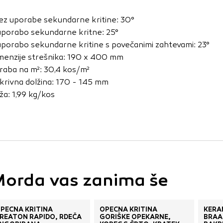
vo profila vaših interesov, ki ga nato uporabijo za prikazova
estih. Pri delu uporabljajo edinstveno prepoznavanje vašega
ez uporabe sekundarne kritine: 30°
e uporabo teh piškotkov, ne boste deležni našega ciljnega
uporabo sekundarne kritne: 25°
uporabo sekundarne kritine s povečanimi zahtevami: 23°
menzije strešnika: 190 x 400 mm
raba na m²: 30,4 kos/m²
e
krivna dolžina: 170 - 145 mm
ža: 1,99 kg/kos
orda vas zanima še
PEČNA KRITINA
OPEČNA KRITINA
KERA
REATON RAPIDO, RDEČA
GORIŠKE OPEKARNE,
BRAA