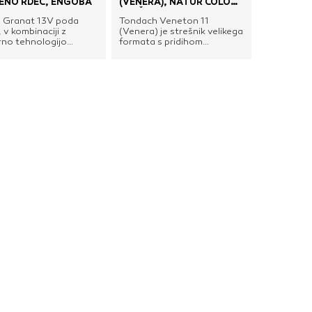
ENO RDEČ, ENGOBA
(VENERA), NATUR COLOR
RDEČA
 Granat 13V poda
Tondach Veneton 11
, v kombinaciji z
(Venera) je strešnik velikega
no tehnologijo
formata s pridihom
ve, tradicionalen
Mediterana. S svojim
. Uravnotežen in
izgledom še najbolj
ljiv izgled strehe
spominja na tradicionalen
ne s pomočjo
mediteranski strešni korec.
rično oblikovanega
V nasprotju s korci se
ika, ki je lahko
Veneton 11 (Venera) lahko
n na streho v liniji ali
vgrajuje suho, torej brez
kom. Primeren je
malte, tudi na področjih
no za majhne in
močnih vetrov. Gre za
e velike strehe, pa
stiskani strešnik z globoko
za hiše pod spomeniško
dvojno čelno in stransko
to.Za keramično
zarezo, poseben izgled s
no Braas Granat 13V
pridihom Mediterana pa mu
 tudi vse originalne
daje njegova valovita
ne elemente, kot so:
struktura. Zagotavlja
ki, dvovalovniki in
funkcionalnost, trajnost in
ki, slemenjaki,
varnost strehe, ki je
nsko-grebenski
izpostavljena ekstremnim
ki, snegolovna
vremenskim
a, prezračevalni
pogojem.Tehnične
i in prehodi, varnostni
lastnosti:Brez uporabe
i, pritrjevalni pribor in
sekundarne kritine: 20°Z
.Tehnične
uporabo sekundarne kritne:
sti:Dimenzije: 274 x
13°Z uporabo sekundarne
mMin. poraba: 12,9
kritine s povečanimi