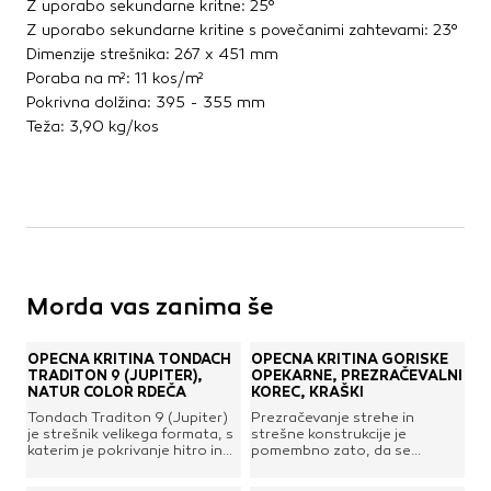
Z uporabo sekundarne kritne: 25°
Kovinske kritine
Z uporabo sekundarne kritine s povečanimi zahtevami: 23°
Les za ostrešje
Dimenzije strešnika: 267 x 451 mm
Opečne kritine
Poraba na m²: 11 kos/m²
Ostale kritine
Pokrivna dolžina: 395 - 355 mm
Teža: 3,90 kg/kos
Strešna izolacija
Suha gradnja
Dodatki za suho gradnjo
Izolacija
Izravnalne mase za stene in strop
Morda vas zanima še
Mavčne plošče
OSB plošče
Ostale plošče za suho gradnjo
OPEČNA KRITINA TONDACH
OPEČNA KRITINA GORIŠKE
TRADITON 9 (JUPITER),
OPEKARNE, PREZRAČEVALNI
Profili in kotniki
NATUR COLOR RDEČA
KOREC, KRAŠKI
Revizijska vrata
Tondach Traditon 9 (Jupiter)
Prezračevanje strehe in
Spuščeni stropovi
je strešnik velikega formata, s
strešne konstrukcije je
katerim je pokrivanje hitro in
pomembno zato, da se
enostavno. Strešnik
kakovost strehe in njena
karakterizirata dva stranska
življenjska doba ohranjata čim