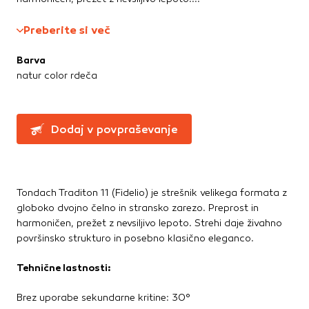
Greznice in čistilne naprave
Te piškotke nastavijo naši oglaševalski partnerji.
Partnerska oglaševalska podjetja jih lahko uporabljajo za
Kanalizacijske cevi in spoji
Preberite si več
izdelavo profila vaših interesov, ki ga nato uporabijo za
LTŽ pokrovi, oljni jaški, kovinski jaški
prikazovanje ustreznih oglasov na drugih spletnih mestih.
PVC jaški
Barva
Pri delu uporabljajo edinstveno prepoznavanje vašega
Vodovod
natur color rdeča
brskalnika in naprave. Če zavrnete uporabo teh piškotkov,
Zbiralniki vode
ne boste deležni našega ciljnega spletnega oglaševanja.
Stavbno pohištvo
Dodaj v povpraševanje
Potrdi moje izbire
Drsne kasete
Kljuke, okovje, ključavnice
DOVOLI VSE
Notranja vrata
Tondach Traditon 11 (Fidelio) je strešnik velikega formata z
Stopnice
globoko dvojno čelno in stransko zarezo. Preprost in
Strešna okna
harmoničen, prežet z nevsiljivo lepoto. Strehi daje živahno
Zunanja vrata
površinsko strukturo in posebno klasično eleganco.
Tehnične lastnosti:
Streha
Betonske kritine
Brez uporabe sekundarne kritine: 30°
Dodatki za streho