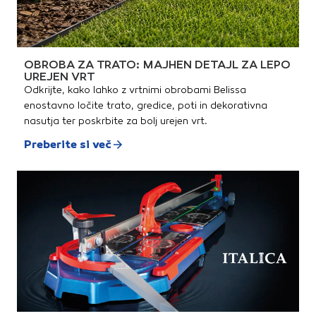
OBROBA ZA TRATO: MAJHEN DETAJL ZA LEPO
UREJEN VRT
Odkrijte, kako lahko z vrtnimi obrobami Belissa
enostavno ločite trato, gredice, poti in dekorativna
nasutja ter poskrbite za bolj urejen vrt.
Preberite si več