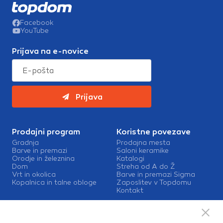
Facebook
YouTube
Prijava na e-novice
Prijava
Prodajni program
Koristne povezave
Gradnja
Prodajna mesta
Barve in premazi
Saloni keramike
Orodje in železnina
Katalogi
Dom
Streha od A do Ž
Vrt in okolica
Barve in premazi Sigma
Kopalnica in talne obloge
Zaposlitev v Topdomu
Kontakt
Storitve
Izris kopalnic