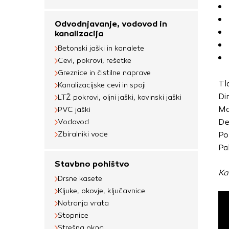
uporabljajo za izdela
na drugih spletnih m
Odvodnjavanje, vodovod in
naprave. Če zavrnet
kanalizacija
oglaševanja.
Betonski jaški in kanalete
Cevi, pokrovi, rešetke
Greznice in čistilne naprave
Potrdi moje izbir
Tl
Kanalizacijske cevi in spoji
Di
LTŽ pokrovi, oljni jaški, kovinski jaški
Ma
PVC jaški
De
Vodovod
Zbiralniki vode
Po
Pa
Stavbno pohištvo
Ka
Drsne kasete
Kljuke, okovje, ključavnice
Notranja vrata
Stopnice
Strešna okna