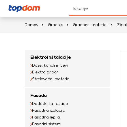
Iskanje
Domov
Gradnja
Gradbeni material
Zidak
Nastavitve piškot
Vaša zasebnost
Elektroinštalacije
Doze, kanali in cevi
Ko obiščete katero k
Elektro pribor
brskalnika, večinoma 
Strelovodni material
vašo napravo ali pa s
informacije običajno
Fasada
prilagojeno spletno 
Dodatki za fasado
različna imena katego
Fasadna izolacija
določenih vrst piško
Fasadna lepila
informacij
Fasadni sistemi