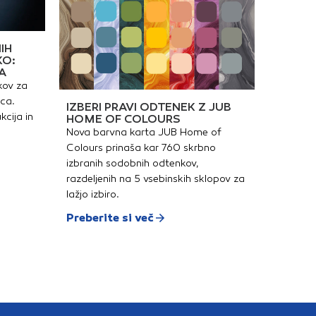
IH
KO:
A
kov za
ica.
IZBERI PRAVI ODTENEK Z JUB
kcija in
HOME OF COLOURS
Nova barvna karta JUB Home of
Colours prinaša kar 760 skrbno
izbranih sodobnih odtenkov,
razdeljenih na 5 vsebinskih sklopov za
lažjo izbiro.
Preberite si več