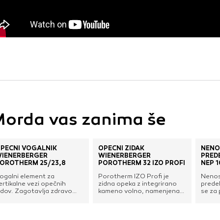
orda vas zanima še
PEČNI VOGALNIK
OPEČNI ZIDAK
NENO
IENERBERGER
WIENERBERGER
PRED
OROTHERM 25/23,8
POROTHERM 32 IZO PROFI
NEP 1
ogalni element za
Porotherm IZO Profi je
Nenos
ertikalne vezi opečnih
zidna opeka z integrirano
prede
idov. Zagotavlja zdravo
kameno volno, namenjena
se za 
limo, odlično zvočno
gradnji monolitnih opečnih
drugih
zolativnost, varnost ter
zidov z izjemnimi toplotnimi
prede
hranja trajno vrednost
in mehanskimi lastnostmi.
zidov