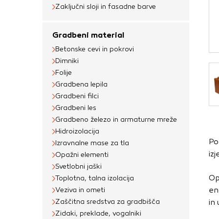
Obvezni piškotki
Zaključni sloji in fasadne barve
Ti piškotki so nujni 
Gradbeni material
Običajno so nastavlje
Betonske cevi in pokrovi
nastavitev zasebnosti
Dimniki
blokira te piškotke 
Folije
delovali.
Gradbena lepila
Gradbeni filci
Piškotki za učinkov
Gradbeni les
S temi piškotki štej
Gradbeno železo in armaturne mreže
delovanja našega spl
Hidroizolacija
Po
priljubljena, in opaz
Izravnalne mase za tla
iz
Opažni elementi
zbirajo, so združeni
Svetlobni jaški
obiskali naše spletn
Op
Toplotna, talna izolacija
Piškotki za ciljno 
en
Veziva in ometi
Zaščitna sredstva za gradbišča
in 
Te piškotke nastavijo
Zidaki, preklade, vogalniki