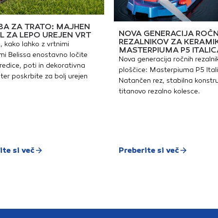
A ZA TRATO: MAJHEN
NOVA GENERACIJA ROČN
L ZA LEPO UREJEN VRT
REZALNIKOV ZA KERAMI
, kako lahko z vrtnimi
MASTERPIUMA P5 ITALIC
i Belissa enostavno ločite
Nova generacija ročnih rezalni
redice, poti in dekorativna
ploščice: Masterpiuma P5 Ital
ter poskrbite za bolj urejen
Natančen rez, stabilna konstru
titanovo rezalno kolesce.
ite si več
Preberite si več