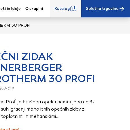
eti in ideje
O skupini
Katalog
Spletna trgovina
HERM 30 PROFI
ČNI ZIDAK
ENERBERGER
e iz vašega
OTHERM 30 PROFI
s, vaše nastavitve,
ovanji. Te
692029
 zagotovijo bolj
ete. Klikajte
m Profi je brušena opeka namenjena do 3x
stavitve. Blokiranje
in suhi gradnji monolitnih opečnih zidov z
toritve.
Več
 toplotnimi in mehanskimi...
te si več