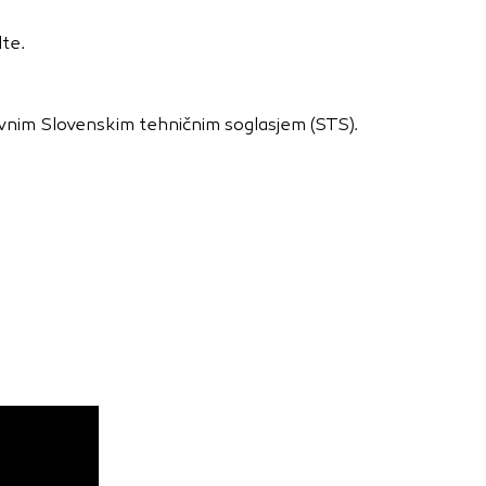
nje ustreznih oglasov
 brskalnika in
lte.
 spletnega
ljavnim Slovenskim tehničnim soglasjem (STS).
DOVOLI VSE