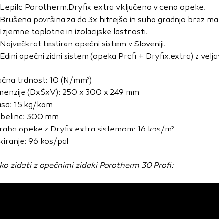
vo profila vaših interesov, ki ga nato uporabijo za prikazova
Lepilo Porotherm.Dryfix extra vključeno v ceno opeke.
estih. Pri delu uporabljajo edinstveno prepoznavanje vašega
Brušena površina za do 3x hitrejšo in suho gradnjo brez ma
e uporabo teh piškotkov, ne boste deležni našega ciljnega
Izjemne toplotne in izolacijske lastnosti.
Največkrat testiran opečni sistem v Sloveniji.
Edini opečni zidni sistem (opeka Profi + Dryfix.extra) z ve
e
ačna trdnost: 10 (N/mm²)
menzije (DxŠxV): 250 x 300 x 249 mm
sa: 15 kg/kom
belina: 300 mm
raba opeke z Dryfix.extra sistemom: 16 kos/m²
kiranje: 96 kos/pal
ko zidati z opečnimi zidaki Porotherm 30 Profi: