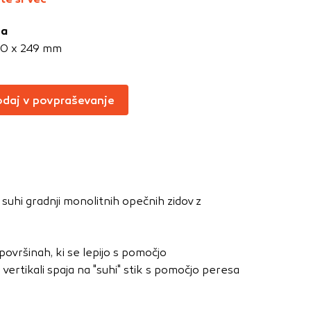
Vedno aktivni
ja
oče izklopiti.
00 x 249 mm
ahtev, na primer
v, da brskalnik
ga mesta ne bodo
daj v povpraševanje
učinkovitost
 in najmanj
suhi gradnji monolitnih opečnih zidov z
i, ki jih piškotki
eli, kdaj ste
vršinah, ki se lepijo s pomočjo
ertikali spaja na "suhi" stik s pomočjo peresa
a jih lahko