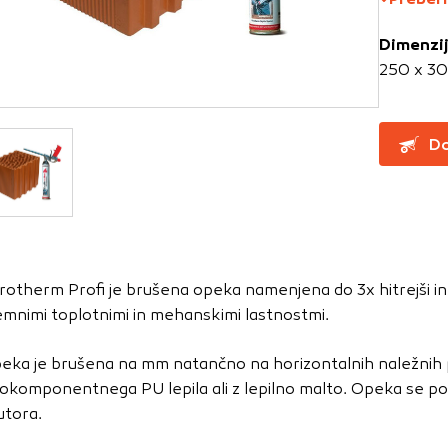
Dimenzi
za delovanje spletnega mesta, zato jih v naših sistemih ni mog
250 x 3
ni samo kot odziv na vaša dejanja, ki vodijo do storitvenih z
, prijava ali izpolnjevanje obrazcev. Na voljo imate nastavite
ali vas opozori na njih. V tem primeru nekateri deli spletne
Do
itost delovanja
emo obiske in izvor prometa, da lahko merimo in izboljšamo 
etnega mesta. Z njimi prepoznamo, katera mesta so najbolj
rotherm Profi je brušena opeka namenjena do 3x hitrejši in 
ujemo, kako se obiskovalci pomikajo po spletnem mestu. Podatk
jemnimi toplotnimi in mehanskimi lastnostmi.
 in anonimni. Če uporabo teh piškotkov zavrnete, ne bomo ved
o mesto.
eka je brušena na mm natančno na horizontalnih naležnih po
usmerjenost
okomponentnega PU lepila ali z lepilno malto. Opeka se po v
utora.
 naši oglaševalski partnerji. Partnerska oglaševalska podjetj