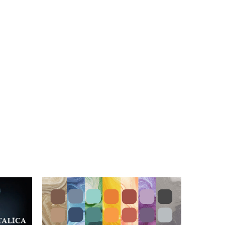
in suha vgradnjaNe
kvalitetno povezavo med
buje opaža in
armirano betonskim
reNadaljevanje z
stebrom in opečnim zidom.
o takoj po namestitvi
Lahko se ga uporabi tudi kot
odprtino za razne
prezračevalne
vode. Lastnosti:opečni element
- manj toplotnih
mostov,hitro, enostavno in
istočasno zidanje zidov in
protipotresnih vezi,boljša
akumulacija na mestih
protipotresnih vezi,večja
površina za nanos veziva -
malte,pravokotna oblika
luknje - dodatno ojačana
zidna vez,lažji element od
betonske različice,enotnost
vgrajenih
materialov,homogen izgled
zgradbe,odlična tlačna
trdnost 15 MPa. Dolžina: 50
cmŠirina: 33 cmVišina: 19
cmDimenzija odprtine: 24 x
24 cmDebelina zidu: 33 in
39 cmMarka: 15
MPaPoraba: 5 kos/tmTeža
elementa: 19,0 kgPakiranje
na paleti: 24 kos