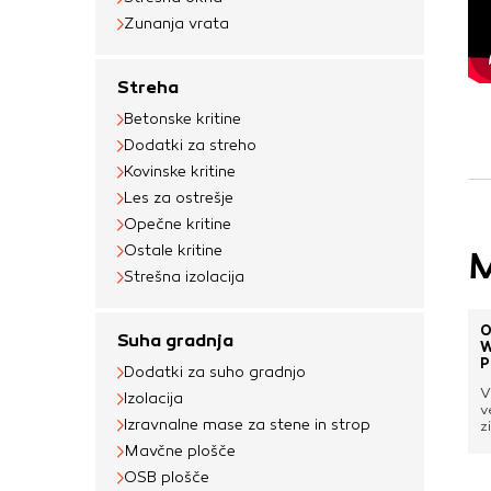
Zunanja vrata
Streha
Betonske kritine
Dodatki za streho
Kovinske kritine
Les za ostrešje
Opečne kritine
Ostale kritine
M
Strešna izolacija
O
Suha gradnja
W
P
Dodatki za suho gradnjo
V
Izolacija
v
Izravnalne mase za stene in strop
z
k
Mavčne plošče
i
o
OSB plošče