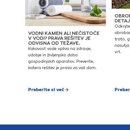
OBROB
DETAJ
Odkrijte
obrobam
VODNI KAMEN ALI NEČISTOČE
V VODI? PRAVA REŠITEV JE
trato, g
ODVISNA OD TEŽAVE.
nasutja 
Kakovost vode vpliva na zdravje,
vrt.
udobje in življenjsko dobo
gospodinjskih aparatov. Preverite,
katera rešitev je prava za vaš dom.
Preberite si več
Preber