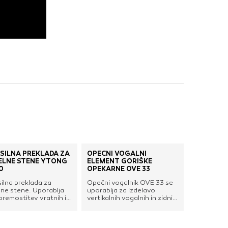
SILNA PREKLADA ZA
OPEČNI VOGALNI
ELNE STENE YTONG
ELEMENT GORIŠKE
0
OPEKARNE OVE 33
ilna preklada za
Opečni vogalnik OVE 33 se
lne stene. Uporablja
uporablja za izdelavo
premostitev vratnih in
vertikalnih vogalnih in zidnih
 odprtin v nenosilnih
protipotresnih vezi.Za hitro
lnih
in enostavno zidanje zidov
ih.PrednostiEnostavna,
debeline 33 cm. Vzpostavi