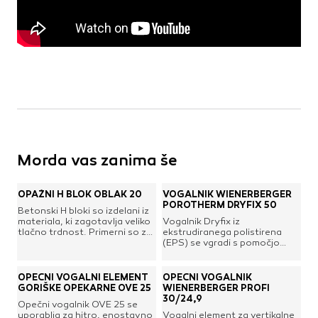
Morda vas zanima še
OPAŽNI H BLOK OBLAK 20
VOGALNIK WIENERBERGER
POROTHERM DRYFIX 50
Betonski H bloki so izdelani iz
materiala, ki zagotavlja veliko
Vogalnik Dryfix iz
tlačno trdnost. Primerni so za
ekstrudiranega polistirena
zidanje predelnih in
(EPS) se vgradi s pomočjo
konstrukcijskih zidov. Zaradi
lepila Porotherm Dryfix.extra,
izredne dimenzijske točnosti
ki se ga nanese na vertikalne
jih lahko zidamo na »fugo«. Ta
in horizontalne stične
OPEČNI VOGALNI ELEMENT
OPEČNI VOGALNIK
način je primeren predvsem za
površine med zidaki.Dimenzije:
GORIŠKE OPEKARNE OVE 25
WIENERBERGER PROFI
zidove kmetijskih in
625 x 500 x 249 mmDebelina
30/24,9
Opečni vogalnik OVE 25 se
industrijskih objetov, saj
zidu: 50 cmMasa: 1,4
uporablja za hitro, enostavno
Vogalni element za vertikalne
odpadejo stroški za omet in
kgVelikost odprtine: 25 x 25