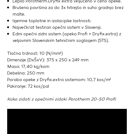
Lepilo Porotherm.Dryfix extra vključeno v ceno opeke.
Kovinske kritine
Brušena površina za do 3x hitrejšo in suho gradnjo brez
Les za ostrešje
malte.
Opečne kritine
Izjemne toplotne in izolacijske lastnosti.
Največkrat testiran opečni sistem v Sloveniji.
Ostale kritine
Edini opečni zidni sistem (opeka Profi + Dryfix.extra) z
Strešna izolacija
veljavnim Slovenskim tehničnim soglasjem (STS).
Suha gradnja
Tlačna trdnost: 10 (N/mm²)
Dimenzije (DxŠxV): 375 x 250 x 249 mm
Dodatki za suho gradnjo
Masa: 17,40 kg/kom
Izolacija
Debelina: 250 mm
Izravnalne mase za stene in strop
Poraba opeke z Dryfix.extra sistemom: 10,7 kos/m²
Mavčne plošče
Pakiranje: 72 kos/pal
OSB plošče
Ostale plošče za suho gradnjo
Kako zidati z opečnimi zidaki Porotherm 20-50 Profi:
Profili in kotniki
Revizijska vrata
Spuščeni stropovi