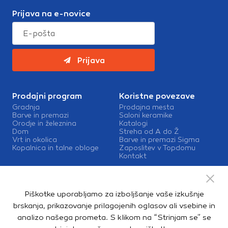
Prijava na e-novice
Prijava
Prodajni program
Koristne povezave
Gradnja
Prodajna mesta
Barve in premazi
Saloni keramike
Orodje in železnina
Katalogi
Dom
Streha od A do Ž
Vrt in okolica
Barve in premazi Sigma
Kopalnica in talne obloge
Zaposlitev v Topdomu
Kontakt
Storitve
Izris kopalnic
Piškotke uporabljamo za izboljšanje vaše izkušnje
Mešalnice barv
Dostava
brskanja, prikazovanje prilagojenih oglasov ali vsebine in
analizo našega prometa. S klikom na “Strinjam se” se