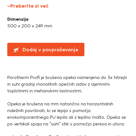
Greznice in čistilne naprave
Te piškotke nastavijo naši oglaševalski partnerji.
Preberite si več
Partnerska oglaševalska podjetja jih lahko uporabljajo za
Kanalizacijske cevi in spoji
izdelavo profila vaših interesov, ki ga nato uporabijo za
LTŽ pokrovi, oljni jaški, kovinski jaški
Dimenzija
prikazovanje ustreznih oglasov na drugih spletnih mestih.
PVC jaški
500 x 200 x 249 mm
Pri delu uporabljajo edinstveno prepoznavanje vašega
Vodovod
brskalnika in naprave. Če zavrnete uporabo teh piškotkov,
Zbiralniki vode
ne boste deležni našega ciljnega spletnega oglaševanja.
Dodaj v povpraševanje
Stavbno pohištvo
Potrdi moje izbire
Drsne kasete
Kljuke, okovje, ključavnice
DOVOLI VSE
Porotherm Profi je brušena opeka namenjena do 3x hitrejši
Notranja vrata
in suhi gradnji monolitnih opečnih zidov z izjemnimi
Stopnice
toplotnimi in mehanskimi lastnostmi.
Strešna okna
Zunanja vrata
Opeka je brušena na mm natančno na horizontalnih
naležnih površinah, ki se lepijo s pomočjo
enokomponentnega PU lepila ali z lepilno malto. Opeka se
Streha
po vertikali spaja na "suhi" stik s pomočjo peresa in utora.
Betonske kritine
Dodatki za streho