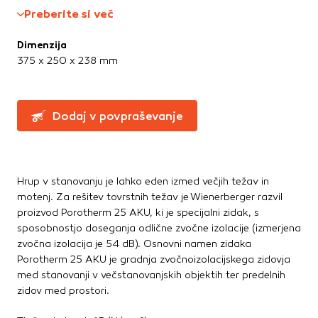
Greznice in čistilne naprave
Te piškotke nastavijo naši oglaševalski partnerji.
Preberite si več
Partnerska oglaševalska podjetja jih lahko uporabljajo za
Kanalizacijske cevi in spoji
izdelavo profila vaših interesov, ki ga nato uporabijo za
LTŽ pokrovi, oljni jaški, kovinski jaški
Dimenzija
prikazovanje ustreznih oglasov na drugih spletnih mestih.
PVC jaški
375 x 250 x 238 mm
Pri delu uporabljajo edinstveno prepoznavanje vašega
Vodovod
brskalnika in naprave. Če zavrnete uporabo teh piškotkov,
Zbiralniki vode
ne boste deležni našega ciljnega spletnega oglaševanja.
Dodaj v povpraševanje
Stavbno pohištvo
Potrdi moje izbire
Drsne kasete
Kljuke, okovje, ključavnice
DOVOLI VSE
Hrup v stanovanju je lahko eden izmed večjih težav in
Notranja vrata
motenj. Za rešitev tovrstnih težav je Wienerberger razvil
Stopnice
proizvod Porotherm 25 AKU, ki je specijalni zidak, s
Strešna okna
sposobnostjo doseganja odlične zvočne izolacije (izmerjena
Zunanja vrata
zvočna izolacija je 54 dB). Osnovni namen zidaka
Porotherm 25 AKU je gradnja zvočnoizolacijskega zidovja
med stanovanji v večstanovanjskih objektih ter predelnih
Streha
zidov med prostori.
Betonske kritine
Dodatki za streho