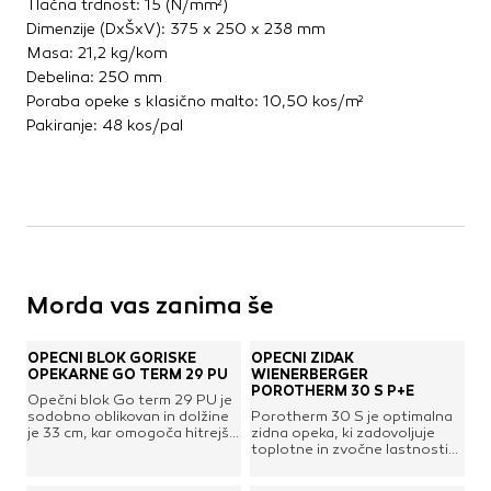
Tlačna trdnost: 15 (N/mm²)
Kovinske kritine
Dimenzije (DxŠxV): 375 x 250 x 238 mm
Les za ostrešje
Masa: 21,2 kg/kom
Opečne kritine
Debelina: 250 mm
Poraba opeke s klasično malto: 10,50 kos/m²
Ostale kritine
Pakiranje: 48 kos/pal
Strešna izolacija
Suha gradnja
Dodatki za suho gradnjo
Izolacija
Izravnalne mase za stene in strop
Morda vas zanima še
Mavčne plošče
OSB plošče
Ostale plošče za suho gradnjo
OPEČNI BLOK GORIŠKE
OPEČNI ZIDAK
OPEKARNE GO TERM 29 PU
WIENERBERGER
Profili in kotniki
POROTHERM 30 S P+E
Opečni blok Go term 29 PU je
Revizijska vrata
sodobno oblikovan in dolžine
Porotherm 30 S je optimalna
je 33 cm, kar omogoča hitrejšo
zidna opeka, ki zadovoljuje
Spuščeni stropovi
zidavo in manjšo porabo
toplotne in zvočne lastnosti
malte. Namenjen je zidanju
ter s pomočjo posebnega
nosilnih zunanjih zidov
dizajna - poglobljenega