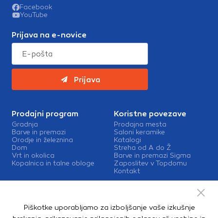
Facebook
YouTube
Prijava na e-novice
Prijava
Prodajni program
Koristne povezave
Gradnja
Prodajna mesta
Barve in premazi
Saloni keramike
Orodje in železnina
Katalogi
Dom
Streha od A do Ž
Vrt in okolica
Barve in premazi Sigma
Kopalnica in talne obloge
Zaposlitev v Topdomu
Kontakt
Storitve
Izris kopalnic
Piškotke uporabljamo za izboljšanje vaše izkušnje
Mešalnice barv
Dostava