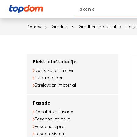
Iskanje
Domov
Gradnja
Gradbeni material
Folije
Nastavitve piškot
Vaša zasebnost
Elektroinštalacije
Doze, kanali in cevi
Ko obiščete katero k
Elektro pribor
brskalnika, večinoma 
Strelovodni material
vašo napravo ali pa s
informacije običajno
Fasada
prilagojeno spletno 
Dodatki za fasado
različna imena katego
Fasadna izolacija
določenih vrst piško
Fasadna lepila
informacij
Fasadni sistemi