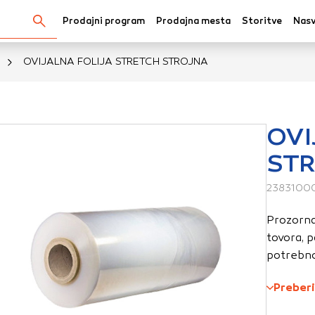
Prodajni program
Prodajna mesta
Storitve
Nasv
Išči...
OVIJALNA FOLIJA STRETCH STROJNA
kov
OVI
STR
oli spletno mesto, mesto lahko shrani ali pridobi informacij
v obliki piškotkov. Te informacije se lahko navezujejo na va
2383100
krbijo, da vaše spletno mesto deluje v skladu z vašimi pričak
Prozorna 
 ne razkrivajo neposredno vaše identitete, vendar vam lahko
tovora, p
uporabniško izkušnjo. Nekatere vrste piškotkov lahko zavrn
potrebno 
rij, da si ogledate več informacij in spremenite privzete na
tkov vpliva na vašo uporabo tega spletnega mesta in naše s
Preberi