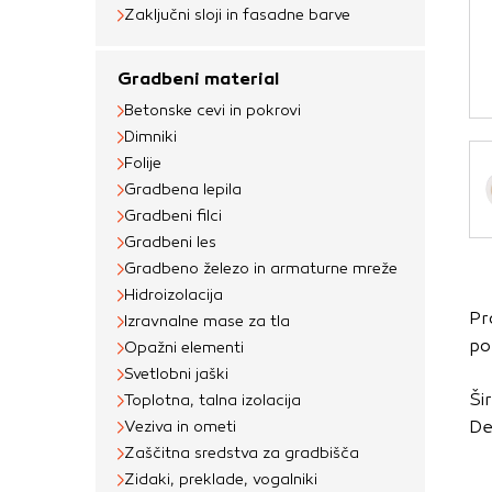
Obvezni piškotki
Zaključni sloji in fasadne barve
Ti piškotki so nujni 
Gradbeni material
Običajno so nastavlje
Betonske cevi in pokrovi
nastavitev zasebnosti
Dimniki
blokira te piškotke 
Folije
delovali.
Gradbena lepila
Gradbeni filci
Piškotki za učinkov
Gradbeni les
S temi piškotki štej
Gradbeno železo in armaturne mreže
delovanja našega spl
Hidroizolacija
Pr
priljubljena, in opaz
Izravnalne mase za tla
po
Opažni elementi
zbirajo, so združeni
Svetlobni jaški
obiskali naše spletn
Ši
Toplotna, talna izolacija
Piškotki za ciljno 
De
Veziva in ometi
Zaščitna sredstva za gradbišča
Te piškotke nastavijo
Zidaki, preklade, vogalniki