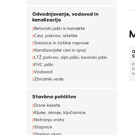
uporabljajo za izdela
na drugih spletnih m
Odvodnjavanje, vodovod in
naprave. Če zavrnet
kanalizacija
oglaševanja.
Betonski jaški in kanalete
M
Cevi, pokrovi, rešetke
Greznice in čistilne naprave
Potrdi moje izbir
Kanalizacijske cevi in spoji
O
S
LTŽ pokrovi, oljni jaški, kovinski jaški
PVC jaški
P
f
Vodovod
t
r
Zbiralniki vode
p
t
v
Stavbno pohištvo
Drsne kasete
Kljuke, okovje, ključavnice
Notranja vrata
Stopnice
Strešna okna