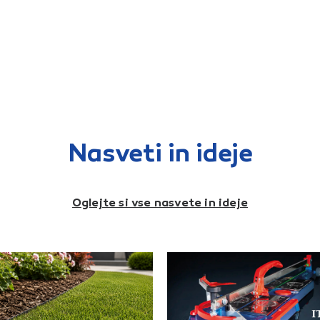
izolacijskimi materiali, ki
imajo slabše
zvočnoizolacijske lastnosti.
S pravilno vgradnjo plasti
penjenega polietilena se
izognemo uporabi dodatne
parazaporne plasti, saj le-
to zagotavlja že sam
penjeni polietilen.
Nasveti in ideje
Oglejte si vse nasvete in ideje