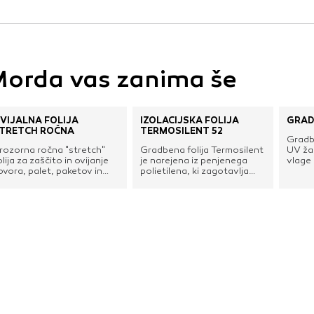
vo profila vaših interesov, ki ga nato uporabijo za prikazova
estih. Pri delu uporabljajo edinstveno prepoznavanje vašega
e uporabo teh piškotkov, ne boste deležni našega ciljnega
orda vas zanima še
e
VIJALNA FOLIJA
IZOLACIJSKA FOLIJA
GRAD
TRETCH ROČNA
TERMOSILENT 52
Gradbe
rozorna ročna "stretch"
Gradbena folija Termosilent
UV žar
olija za zaščito in ovijanje
je narejena iz penjenega
vlage
ovora, palet, paketov in
polietilena, ki zagotavlja
gradb
aznoraznih izdelkov, ki jih je
zvočno in toplotno
otrebno zaščititi ob
izolacijo. Je dobra elastična
ransportu ali pred
podloga za dušenje vibracij,
remenskimi pogoji.
zaščita pred udarnim
zvokom in odlična toplotna
izolacija. Izdelek je izdelan z
okolju prijaznimi penilci, brez
CFC ali HCFC. Izdelek je tudi
certificiran za prodajo na
slovenskem trgu po STS-u
(Slovenskem tehničnem
soglasju).Prednosti:majhna
težaodlično dušenje