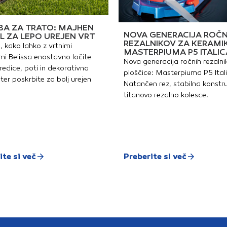
A ZA TRATO: MAJHEN
NOVA GENERACIJA ROČN
L ZA LEPO UREJEN VRT
REZALNIKOV ZA KERAMI
, kako lahko z vrtnimi
MASTERPIUMA P5 ITALIC
i Belissa enostavno ločite
Nova generacija ročnih rezalni
redice, poti in dekorativna
ploščice: Masterpiuma P5 Ital
ter poskrbite za bolj urejen
Natančen rez, stabilna konstru
titanovo rezalno kolesce.
ite si več
Preberite si več