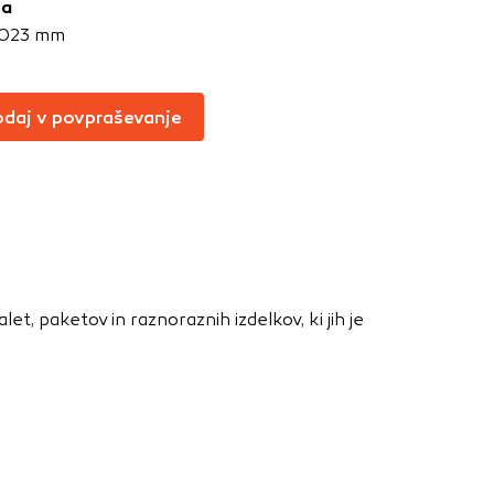
ja
Vedno aktivni
,023 mm
oče izklopiti.
ahtev, na primer
daj v povpraševanje
v, da brskalnik
ga mesta ne bodo
učinkovitost
 in najmanj
alet, paketov in raznoraznih izdelkov, ki jih je
i, ki jih piškotki
eli, kdaj ste
a jih lahko