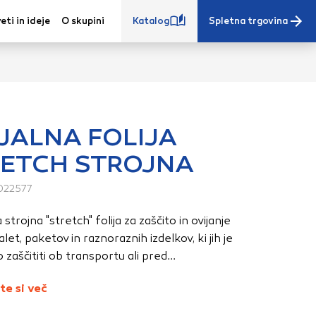
eti in ideje
O skupini
Katalog
Spletna trgovina
JALNA FOLIJA
ETCH STROJNA
e iz vašega
s, vaše nastavitve,
022577
ovanji. Te
strojna "stretch" folija za zaščito in ovijanje
 zagotovijo bolj
alet, paketov in raznoraznih izdelkov, ki jih je
ete. Klikajte
zaščititi ob transportu ali pred...
stavitve. Blokiranje
toritve.
Več
te si več