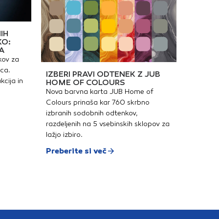
IH
KO:
A
kov za
ica.
IZBERI PRAVI ODTENEK Z JUB
kcija in
HOME OF COLOURS
Nova barvna karta JUB Home of
Colours prinaša kar 760 skrbno
izbranih sodobnih odtenkov,
razdeljenih na 5 vsebinskih sklopov za
lažjo izbiro.
Preberite si več