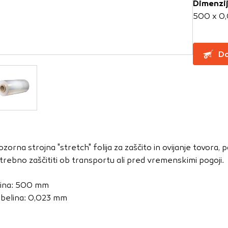
Dimenzi
500 x 0
za delovanje spletnega mesta, zato jih v naših sistemih ni mog
ni samo kot odziv na vaša dejanja, ki vodijo do storitvenih z
Do
, prijava ali izpolnjevanje obrazcev. Na voljo imate nastavite
ali vas opozori na njih. V tem primeru nekateri deli spletne
itost delovanja
emo obiske in izvor prometa, da lahko merimo in izboljšamo 
etnega mesta. Z njimi prepoznamo, katera mesta so najbolj
ozorna strojna "stretch" folija za zaščito in ovijanje tovora, p
ujemo, kako se obiskovalci pomikajo po spletnem mestu. Podatk
trebno zaščititi ob transportu ali pred vremenskimi pogoji.
 in anonimni. Če uporabo teh piškotkov zavrnete, ne bomo ved
o mesto.
rina: 500 mm
usmerjenost
belina: 0,023 mm
 naši oglaševalski partnerji. Partnerska oglaševalska podjetj