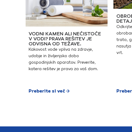
OBROB
DETAJ
Odkrijte
obrobam
VODNI KAMEN ALI NEČISTOČE
V VODI? PRAVA REŠITEV JE
trato, g
ODVISNA OD TEŽAVE.
nasutja 
Kakovost vode vpliva na zdravje,
vrt.
udobje in življenjsko dobo
gospodinjskih aparatov. Preverite,
katera rešitev je prava za vaš dom.
Preberite si več
Preber