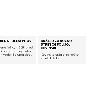
nje ustreznih oglasov
 brskalnika in
 spletnega
DOVOLI VSE
BENA FOLIJA PE UV
DRŽALO ZA ROČNO
STRETCH FOLIJO,
na folija, ki ščiti pred
KOVINSKO
ki in preprečuje vdor
 in vode. Za uporabo v
Kovinsko držalo za ročno
eništvu.
stretch folijo.