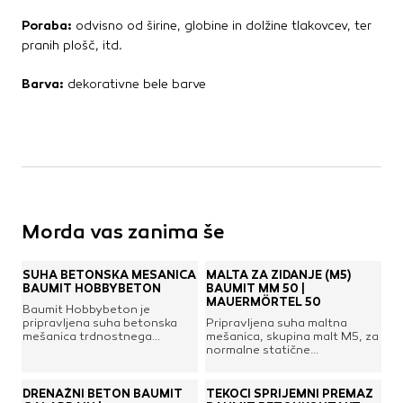
Kovinske kritine
Poraba:
odvisno od širine, globine in dolžine tlakovcev, ter
Les za ostrešje
pranih plošč, itd.
Opečne kritine
Ostale kritine
Barva:
dekorativne bele barve
Strešna izolacija
Suha gradnja
Dodatki za suho gradnjo
Izolacija
Izravnalne mase za stene in strop
Morda vas zanima še
Mavčne plošče
OSB plošče
SUHA BETONSKA MEŠANICA
MALTA ZA ZIDANJE (M5)
BAUMIT HOBBYBETON
BAUMIT MM 50 |
Ostale plošče za suho gradnjo
MAUERMÖRTEL 50
Baumit Hobbybeton je
Profili in kotniki
pripravljena suha betonska
Pripravljena suha maltna
Revizijska vrata
mešanica trdnostnega
mešanica, skupina malt M5, za
razreda C25/30. Je
normalne statične
Spuščeni stropovi
drobnozrnat (0 - 4 mm) in
obremenitve. Primerna za
primeren za vse izdelave in
gradnjo z vsemi gradbenimi
popravila betonov, na
zidaki; posebno za nosilne
DRENAŽNI BETON BAUMIT
TEKOČI SPRIJEMNI PREMAZ