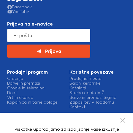
Facebook
YouTube
Prijava na e-novice
Prijava
Prodajni program
Koristne povezave
Gradnja
Prodajna mesta
Barve in premazi
Saloni keramike
Orodje in železnina
Katalogi
Dom
Streha od A do Ž
Vrt in okolica
Barve in premazi Sigma
Kopalnica in talne obloge
Zaposlitev v Topdomu
Kontakt
Storitve
Izris kopalnic
Piškotke uporabljamo za izboljšanje vaše izkušnje
Mešalnice barv