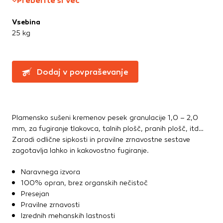
Preberite si več
Greznice in čistilne naprave
Te piškotke nastavijo naši oglaševalski partnerji.
Partnerska oglaševalska podjetja jih lahko uporabljajo za
Kanalizacijske cevi in spoji
Vsebina
izdelavo profila vaših interesov, ki ga nato uporabijo za
LTŽ pokrovi, oljni jaški, kovinski jaški
25 kg
prikazovanje ustreznih oglasov na drugih spletnih mestih.
PVC jaški
Pri delu uporabljajo edinstveno prepoznavanje vašega
Vodovod
brskalnika in naprave. Če zavrnete uporabo teh piškotkov,
Zbiralniki vode
ne boste deležni našega ciljnega spletnega oglaševanja.
Dodaj v povpraševanje
Stavbno pohištvo
Potrdi moje izbire
Drsne kasete
Plamensko sušeni kremenov pesek granulacije 1,0 – 2,0
Kljuke, okovje, ključavnice
DOVOLI VSE
mm, za fugiranje tlakovca, talnih plošč, pranih plošč, itd…
Notranja vrata
Zaradi odlične sipkosti in pravilne zrnavostne sestave
Stopnice
zagotavlja lahko in kakovostno fugiranje.
Strešna okna
Zunanja vrata
Naravnega izvora
100% opran, brez organskih nečistoč
Presejan
Streha
Pravilne zrnavosti
Betonske kritine
Izrednih mehanskih lastnosti
Dodatki za streho