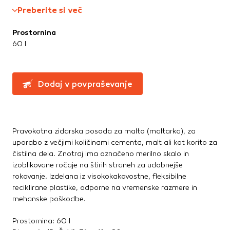
Te piškotke nastavijo naši oglaševalski partnerji.
Preberite si več
Ročne žage, sekire, noži
Partnerska oglaševalska podjetja jih lahko uporabljajo za
Svinčniki, krede, flumastri
izdelavo profila vaših interesov, ki ga nato uporabijo za
Prostornina
Zidarsko orodje
prikazovanje ustreznih oglasov na drugih spletnih mestih.
60 l
Pri delu uporabljajo edinstveno prepoznavanje vašega
brskalnika in naprave. Če zavrnete uporabo teh piškotkov,
Železnina in pritrdilna tehnika
ne boste deležni našega ciljnega spletnega oglaševanja.
Konzole in nosilci
Dodaj v povpraševanje
Kotniki
Kotno in profilno železo
Potrdi moje izbire
Pritrdilna tehnika
DOVOLI VSE
Spojni elementi
Pravokotna zidarska posoda za malto (maltarka), za
Verige, jeklene vrvi
uporabo z večjimi količinami cementa, malt ali kot korito za
čistilna dela. Znotraj ima označeno merilno skalo in
Vijaki
izoblikovane ročaje na štirih straneh za udobnejše
Žičniki
rokovanje. Izdelana iz visokokakovostne, fleksibilne
reciklirane plastike, odporne na vremenske razmere in
mehanske poškodbe.
Prostornina: 60 l