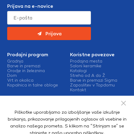
Prijava na e-novice
Prijava
Prodajni program
Koristne povezave
Gradnja
Prodajna mesta
Barve in premazi
Saloni keramike
Orodje in železnina
Katalogi
Dom
Streha od A do Ž
Vrt in okolica
Barve in premazi Sigma
Kopalnica in talne obloge
Zaposlitev v Topdomu
Kontakt
Storitve
Izris kopalnic
Piškotke uporabljamo za izboljšanje vaše izkušnje
Mešalnice barv
Dostava
brskanja, prikazovanje prilagojenih oglasov ali vsebine in
analizo našega prometa. S klikom na “Strinjam se” se
strinjate z našo
uporabo piškotkov
.