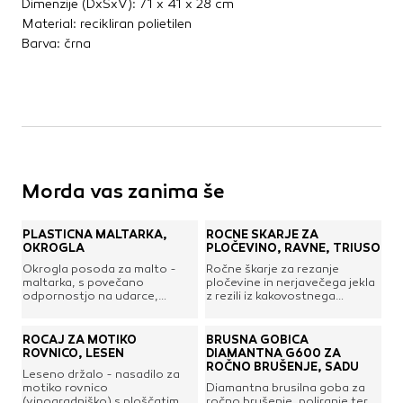
Dimenzije (DxŠxV): 71 x 41 x 28 cm
Material: recikliran polietilen
Barva: črna
Morda vas zanima še
PLASTIČNA MALTARKA,
ROČNE ŠKARJE ZA
OKROGLA
PLOČEVINO, RAVNE, TRIUSO
Okrogla posoda za malto -
Ročne škarje za rezanje
maltarka, s povečano
pločevine in nerjavečega jekla
odpornostjo na udarce,
z rezili iz kakovostnega
izdelana iz trdne umetne
legiranega jekla. Kraka s
mase.Prostornina: 65
samodejnim odpiranjem in
lPremer: 594 mmVišina: 336
zaklepom ter dvokomponentni
ROČAJ ZA MOTIKO
BRUSNA GOBICA
mmBarva: črna
2K ročaj nudijo udobno in
ROVNICO, LESEN
DIAMANTNA G600 ZA
učinkovito uporabo. Primerne
ROČNO BRUŠENJE, SADU
Leseno držalo - nasadilo za
za rezanje naravnost.Rezanje
motiko rovnico
Diamantna brusilna goba za
pločevine: do 1,2 mmRezanje
(vinogradniško) s ploščatim
ročno brušenje, poliranje ter