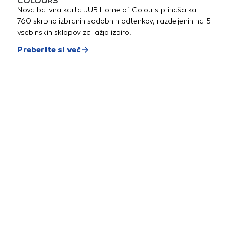
COLOURS
Nova barvna karta JUB Home of Colours prinaša kar
760 skrbno izbranih sodobnih odtenkov, razdeljenih na 5
vsebinskih sklopov za lažjo izbiro.
Preberite si več